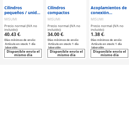
Cilindros
Cilindros
Acoplamientos de
pequeños / unidad
compactos
conexión
de ranura de
instantánea /
MISUMI
MISUMI
MISUMI
sensor
conectores
Precio normal (IVA no
Precio normal (IVA no
Precio normal (IVA no
roscados
incluido):
incluido):
incluido):
40.43 €
34.00 €
1.38 €
-
-
-
Días mínimos de envío:
Días mínimos de envío:
Días mínimos de envío:
Artículo en stock: 1 día
Artículo en stock: 1 día
Artículo en stock: 1 día
laborable
laborable
laborable
Disponible envío el
Disponible envío el
Disponible envío el
mismo día
mismo día
mismo día