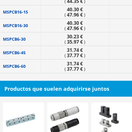
44.35 €
(
)
40.30 €
MSPCB16-15
47.96 €
(
)
40.30 €
MSPCB16-30
47.96 €
(
)
30.23 €
MSPCB6-30
35.97 €
(
)
31.74 €
MSPCB6-45
37.77 €
(
)
31.74 €
MSPCB6-60
37.77 €
(
)
Productos que suelen adquirirse juntos