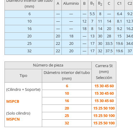
Diámetro interior del tubo
B
B
A
Aluminio
B
C
C1
C2
1
2
(mm)
6
—
—
—
5.5
8
—
6.4
9.2
10
—
—
12
7
11
14
8.1
12.
16
—
—
18
8
14
20
9.2
16.
20
20
18
—
13
30
28
15
34.
25
22
20
—
17
30
33.5
19.6
34.
32
22
20
—
17
32
37.5
19.6
37
Número de pieza
Carrera St
(mm)
Diámetro interior del tubo
Tipo
Selección
(mm)
6
15 30 45 60
(Cilindro + Soporte)
10
15 30 45 60
16
15 30 45 60
MSPCB
20
15 25 50 100
(Solo cilindro)
25
15 25 50 100
MSPCN
32
15 25 50 100