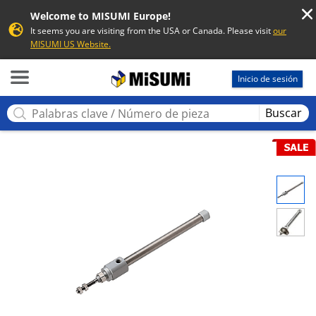
Welcome to MISUMI Europe!
It seems you are visiting from the USA or Canada. Please visit
our
MISUMI US Website.
MISUMI
Inicio de sesión
Buscar