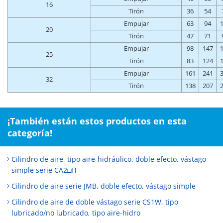
16
Tirón
36
54
Empujar
63
94
20
Tirón
47
71
Empujar
98
147
25
Tirón
83
124
Empujar
161
241
32
Tirón
138
207
¡También están estos productos en esta
categoría!
Cilindro de aire, tipo aire-hidráulico, doble efecto, vástago
simple serie CA2□H
Cilindro de aire serie JMB, doble efecto, vástago simple
Cilindro de aire de doble vástago serie CS1W, tipo
lubricado/no lubricado, tipo aire-hidro