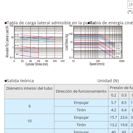
(1
(*
■Tabla de carga lateral admisible en la punta
■Tabla de energía ciné
■Salida teórica
Unidad (N)
Presión de f
Diámetro interior del tubo
Dirección de funcionamiento
0.2
0.3
Empujar
5.7
8.5
1
6
Tirón
4.2
6.4
Empujar
15.7
23.6
3
10
Tirón
13.2
19.8
2
Empujar
40
60