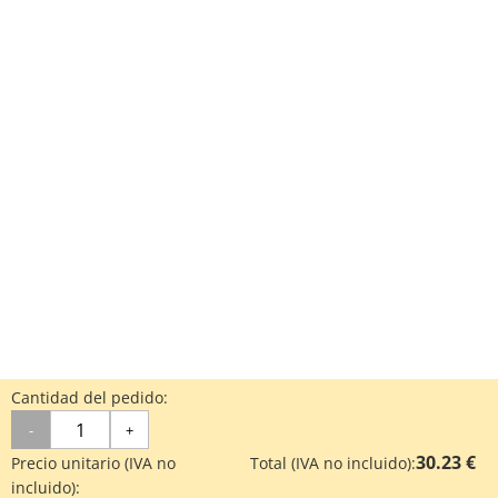
Cantidad del pedido:
-
+
30.23 €
Precio unitario (IVA no
Total (IVA no incluido):
incluido):