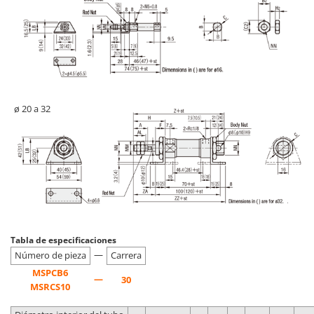
ø 20 a 32
Tabla de especificaciones
—
Número de pieza
Carrera
MSPCB6
—
30
MSRCS10