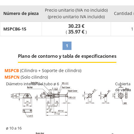
Precio unitario (IVA no incluido)
Número de pieza
Cantidad
(precio unitario IVA incluido)
30.23 €
MSPCB6-15
1
35.97 €
(
)
1
Plano de contorno y tabla de especificaciones
MSPCB
(Cilindro + Soporte de cilindro)
MSPCN
(Solo cilindro)
Diámetro interior del tubo ø 6
Cubierta
de varilla
ø 10 a 16