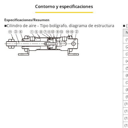
Contorno y especificaciones
Especificaciones/Resumen
■Cilindro de aire - Tipo bolígrafo, diagrama de estructura
■ 
N
(
(
(
(
(
(
(
(
(
(1
(1
(1
(1