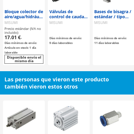
Bloque colector de
Válvulas de
Bases de bisagra /
aire/agua/hidráulico
control de caudal /
estándar / tipo
-Tipo orificio en T-
En línea
miniatura
MISUMI
MISUMI
MISUMI
Precio estándar (IVA no
incluido):
17.01 €
-
Días mínimos de envío:
Días mínimos de envío:
Días mínimos de envío:
9 días laborables
11 días laborables
Artículo en stock: 1 día
laborable
Disponible envío el
mismo día
Las personas que vieron este producto
también vieron estos otros