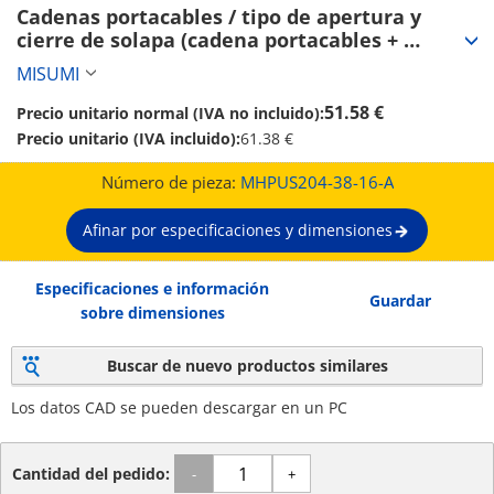
Cadenas portacables / tipo de apertura y 
cierre de solapa (cadena portacables + 
soportes de montaje) (MHPUS204-38-16-A)
MISUMI
51.58 €
Precio unitario normal (IVA no incluido):
Precio unitario (IVA incluido):
61.38 €
Número de pieza:
MHPUS204-38-16-A
Afinar por especificaciones y dimensiones
Especificaciones e información
Guardar
sobre dimensiones
Buscar de nuevo productos similares
Los datos CAD se pueden descargar en un PC
Cantidad del pedido:
-
+