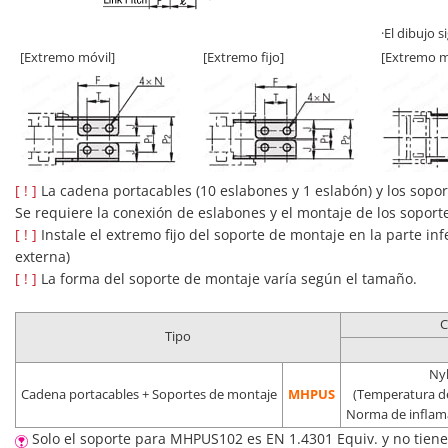
·El dibujo 
[Extremo móvil]
[Extremo fijo]
[Extremo m
[ ! ]
La cadena portacables (10 eslabones y 1 eslabón) y los sop
Se requiere la conexión de eslabones y el montaje de los soport
[ ! ]
Instale el extremo fijo del soporte de montaje en la parte in
externa)
[ ! ]
La forma del soporte de montaje varía según el tamaño.
C
Tipo
Nyl
Cadena portacables + Soportes de montaje
MHPUS
(Temperatura de
Norma de inflama
Solo el soporte para MHPUS102 es EN 1.4301 Equiv. y no tiene 