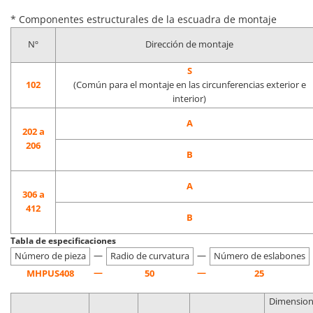
* Componentes estructurales de la escuadra de montaje
Nº
Dirección de montaje
S
102
(Común para el montaje en las circunferencias exterior e
interior)
A
202 a
206
B
A
306 a
412
B
Tabla de especificaciones
—
—
Número de pieza
Radio de curvatura
Número de eslabones
—
—
MHPUS408
50
25
Dimension