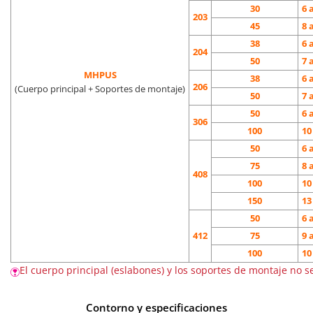
30
6 
203
45
8 
38
6 
204
50
7 
MHPUS
38
6 
206
(Cuerpo principal + Soportes de montaje)
50
7 
50
6 
306
100
10
50
6 
75
8 
408
100
10
150
13
50
6 
412
75
9 
100
10
El cuerpo principal (eslabones) y los soportes de montaje no 
Contorno y especificaciones