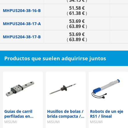
34.15 €
(
)
51.58 €
MHPUS204-38-16-B
61.38 €
(
)
53.69 €
MHPUS204-38-17-A
63.89 €
(
)
53.69 €
MHPUS204-38-17-B
63.89 €
(
)
Productos que suelen adquirirse juntos
Guías de carril
Husillos de bolas /
Robots de un eje
perfiladas en
brida compacta /
RS1 / lineal
miniatura /
diámetro 8 / paso
MISUMI
MISUMI
MISUMI
material
2, 4 / C7, C10 /