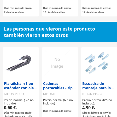
seleccionable /
acero / fosfatado /
orificios de
58-62HRC
Días mínimos de envío:
Días mínimos de envío:
Días mínimos de envío:
pasador
7 días laborables
10 días laborables
17 días laborables
Las personas que vieron este producto
también vieron estos otros
Plarailchain tipo
Cadenas
Escuadra de
estándar con aleta
portacables - tipo
montaje para la
fija serie HPK
ranurado
serie HPU
NIHON PISCO
MISUMI
NIHON PISCO
Precio normal (IVA no
Precio normal (IVA no
Precio normal (IVA no
incluido):
incluido):
incluido):
0.60 €
-
4.90 €
-
-
Días mínimos de envío:
---
Días mínimos de envío:
Días mínimos de envío:
Artículo en stock: 1 día
Artículo en stock: 1 día