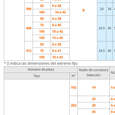
50
6 a 38
306
24
34
B
100
10 a 42
50
6 a 38
75
8 a 40
408
24.5
40
100
10 a 42
150
13 a 45
50
6 a 38
412
75
9 a 41
24.5
40
100
10 a 42
* () indica las dimensiones del extremo fijo.
Número de pieza
Radio de curvatura
Nú
Selección
Tipo
Nº
102
19
5 
25
6 
202
30
6 
45
8 