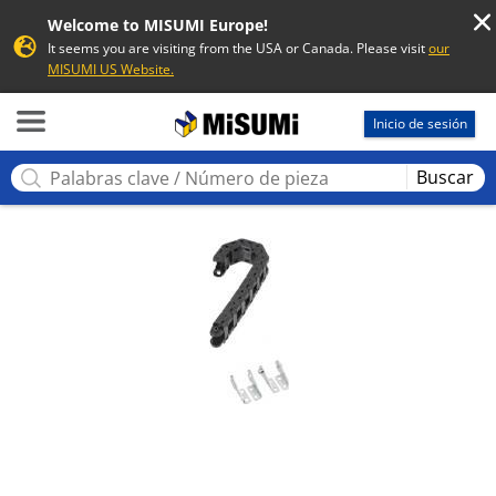
Welcome to MISUMI Europe!
It seems you are visiting from the USA or Canada. Please visit
our
MISUMI US Website.
MISUMI
Inicio de sesión
Buscar