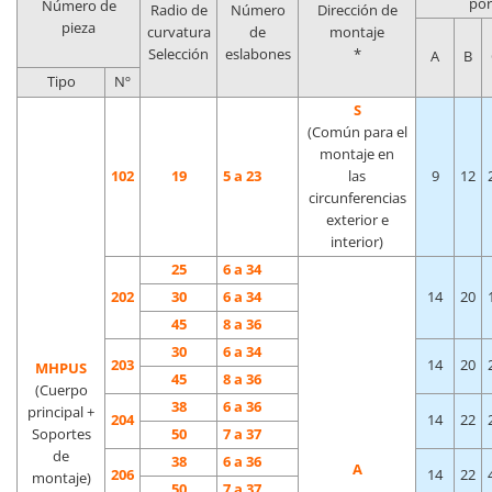
por
Número de
Radio de
Número
Dirección de
pieza
curvatura
de
montaje
Selección
eslabones
*
A
B
Tipo
Nº
S
(Común para el
montaje en
102
19
5 a 23
las
9
12
circunferencias
exterior e
interior)
25
6 a 34
202
30
6 a 34
14
20
45
8 a 36
30
6 a 34
203
14
20
MHPUS
45
8 a 36
(Cuerpo
38
6 a 36
principal +
204
14
22
Soportes
50
7 a 37
de
38
6 a 36
A
206
14
22
montaje)
50
7 a 37