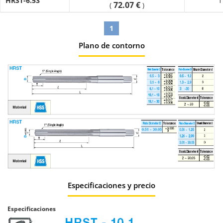
HRST-6.53
1
72.07 €
(
)
1
Plano de contorno
Especificaciones y precio
Especificaciones