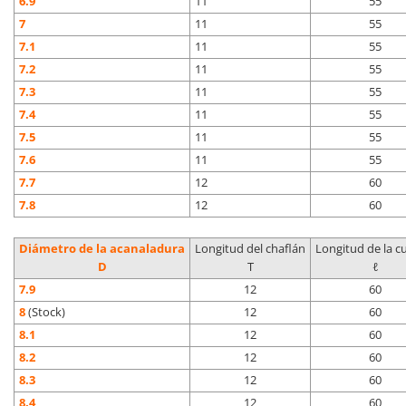
6.9
11
55
7
11
55
7.1
11
55
7.2
11
55
7.3
11
55
7.4
11
55
7.5
11
55
7.6
11
55
7.7
12
60
7.8
12
60
Diámetro de la acanaladura
Longitud del chaflán
Longitud de la cu
D
T
ℓ
7.9
12
60
8
(Stock)
12
60
8.1
12
60
8.2
12
60
8.3
12
60
8.4
12
60