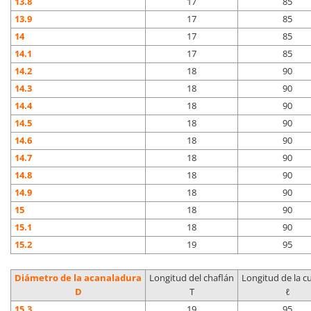
13.8
17
85
13.9
17
85
14
17
85
14.1
17
85
14.2
18
90
14.3
18
90
14.4
18
90
14.5
18
90
14.6
18
90
14.7
18
90
14.8
18
90
14.9
18
90
15
18
90
15.1
18
90
15.2
19
95
Diámetro de la acanaladura
Longitud del chaflán
Longitud de la cu
D
T
ℓ
15.3
19
95