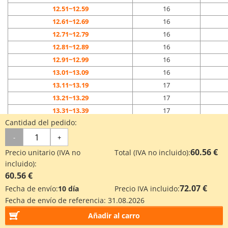
12.51~12.59
16
12.61~12.69
16
12.71~12.79
16
12.81~12.89
16
12.91~12.99
16
13.01~13.09
16
13.11~13.19
17
13.21~13.29
17
13.31~13.39
17
Cantidad del pedido:
13.41~13.49
17
13.51~13.59
17
-
+
13.61~13.69
17
60.56 €
Precio unitario (IVA no
Total (IVA no incluido):
13.71~13.79
17
incluido):
13.81~13.89
17
60.56 €
13.91~13.99
17
72.07 €
Fecha de envío:
10 día
Precio IVA incluido:
14.01~14.09
17
Fecha de envío de referencia:
31.08.2026
Añadir al carro
Diámetro de la acanaladura