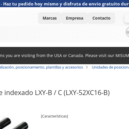
-
Haz tu pedido hoy mismo y disfruta de envío gratuito dur
Marcas
Empresa
Contacto
ems you are visiting from the USA or Canada. Please visit our MISU
lización, posicionamiento, plantillas y accesorios
Unidades de posicio
 indexado LXY-B / C (LXY-52XC16-B)
[Características]
· Mecanismo de indexado con palanca.
· Excelente operabilidad.