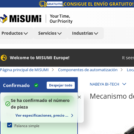
¡CONSIGUE EL ENVÍO GRATUITO!
GRATUITO
Productos
Servicios
Industrias
Welcome to MISUMI Europe!
It se
Página principal de MISUMI
Componentes de automatización
Loca
NABEYA BI-TECH
Confirmado
Despejar todo
Mecanismo de
100
%
Se ha confirmado el número
de pieza
Tipo
Ver especificaciones, precio y plazo de entrega
Palanca simple