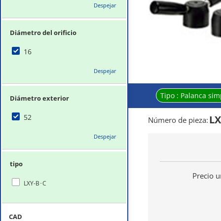
Despejar
Diámetro del orificio
16
Despejar
Tipo :
Palanca sim
Diámetro exterior
52
LX
Número de pieza
:
Despejar
tipo
Precio u
LXY-B･C
CAD