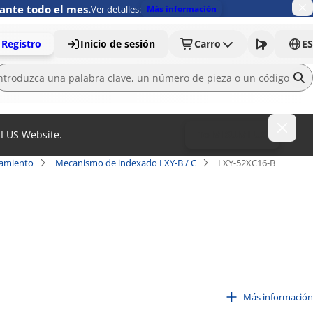
ante todo el mes.
Ver detalles:
Más información
Registro
Inicio de sesión
Carro
ES
MI US Website.
To MISUMI US
namiento
Mecanismo de indexado LXY-B / C
LXY-52XC16-B
Más información