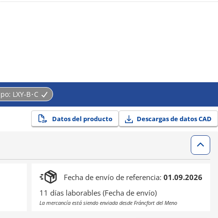
e posicionar en 2, 3, 5, 6, 10, 12, 15, 20, 30.
sicionamiento, etc., mediante pasador, proporcionando una precisión de
ipo:
LXY-B･C
Datos del producto
Descargas de datos CAD
Fecha de envío de referencia:
01.09.2026
11 días laborables (Fecha de envío)
La mercancía está siendo enviada desde Fráncfort del Meno