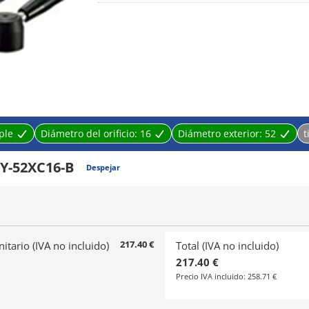
· LXY‐B, palanca simple.
· LXY‐C, palanca doble.
· 6° y el ajuste de múltiples ángulos, es decir, se pued
· Mecanismo con durabilidad superior gracias al po
posicionamiento inalcanzable con otros métodos.
· Se pueden grabar escalas y símbolos y marcas.
ple
Diámetro del orificio:
16
Diámetro exterior:
52
t
Y-52XC16-B
Despejar
217.40 €
nitario (IVA no incluido)
Total (IVA no incluido)
217.40 €
Precio IVA incluido:
258.71 €