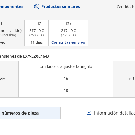
componentes
Productos similares
Cantidad:
d
1 - 12
13+
 no incluido)
217.40 €
217.40 €
A incluido
)
(
258.71 €
)
(
258.71 €
)
vío
11 días
Consultar en vivo
mensiones de LXY-52XC16-B
Unidades de ajuste de ángulo
16
cio
Diá
10
e números de pieza
Información detalla