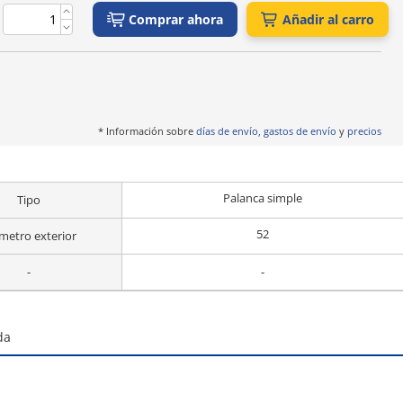
Comprar ahora
Añadir al carro
* Información sobre
días de envío, gastos de envío
y
precios
Palanca simple
Tipo
52
metro exterior
-
-
da