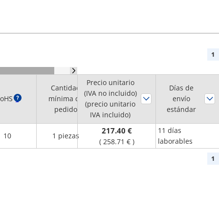
1
Precio unitario
Cantidad
Días de
(IVA no incluido)
oHS
?
mínima de
envío
(precio unitario
pedido
estándar
IVA incluido)
217.40 €
11 días
10
1 piezas
laborables
(
258.71 €
)
1