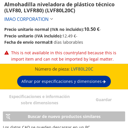
Almohadilla niveladora de plástico técnico 
(LVF80, LVFR80) (LVF80L20C)
IMAO CORPORATION
10.50 €
Precio unitario normal (IVA no incluido):
-
Precio unitario (IVA incluido):
12.49 €
-
Fecha de envío normal:
8
días laborables
This is not available in this countryland because this is
import item and can not be imported by legal matter.
Número de pieza:
LVF80L20C
Afinar por especificaciones y dimensiones
Especificaciones e información
Guardar
sobre dimensiones
Buscar de nuevo productos similares
Los datos CAD se pueden descargar en un PC