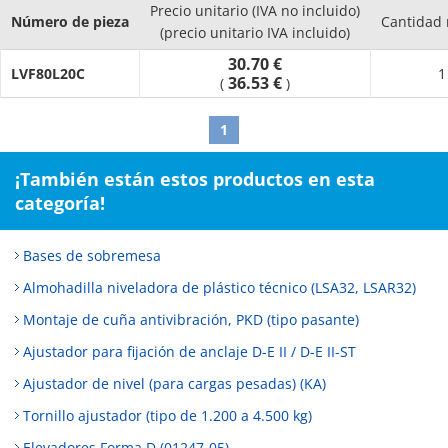
Precio unitario (IVA no incluido)
Número de pieza
Cantidad
(precio unitario IVA incluido)
30.70 €
LVF80L20C
1
36.53 €
(
)
1
¡También están estos productos en esta
categoría!
Bases de sobremesa
Almohadilla niveladora de plástico técnico (LSA32, LSAR32)
Montaje de cuña antivibración, PKD (tipo pasante)
Ajustador para fijación de anclaje D-E II / D-E II-ST
Ajustador de nivel (para cargas pesadas) (KA)
Tornillo ajustador (tipo de 1.200 a 4.500 kg)
Elevadores Forma D (01247-05)