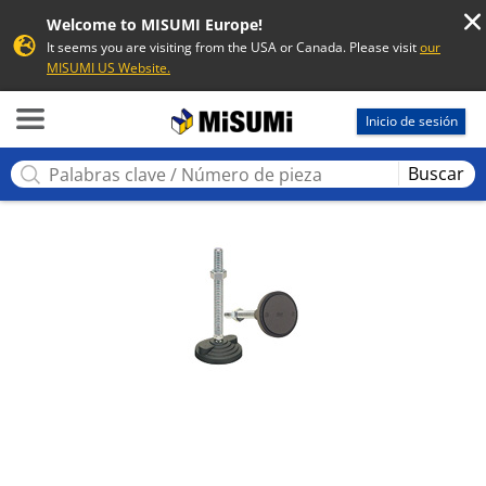
Welcome to MISUMI Europe!
It seems you are visiting from the USA or Canada. Please visit
our
MISUMI US Website.
MISUMI
Inicio de sesión
Buscar