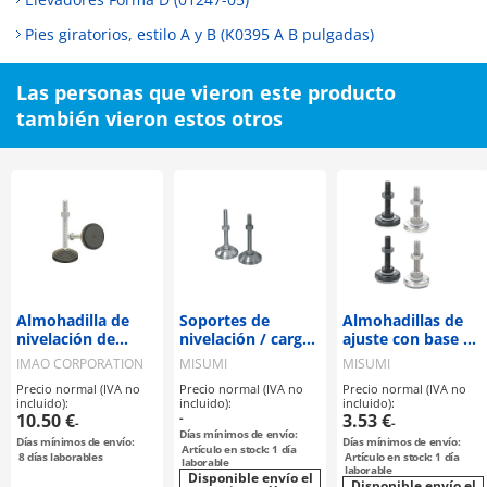
Pies giratorios, estilo A y B (K0395 A B pulgadas)
Las personas que vieron este producto
también vieron estos otros
Almohadilla de
Soportes de
Almohadillas de
nivelación de
nivelación / carga
ajuste con base de
plástico técnico
pesada
goma
IMAO CORPORATION
MISUMI
MISUMI
(LVA80, LVAR80)
Precio normal (IVA no
Precio normal (IVA no
Precio normal (IVA no
incluido):
incluido):
incluido):
10.50 €
-
3.53 €
-
-
Días mínimos de envío:
Días mínimos de envío:
Días mínimos de envío:
Artículo en stock: 1 día
8
días laborables
Artículo en stock: 1 día
laborable
laborable
Disponible envío el
Disponible envío el