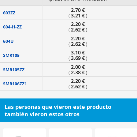
2.70 €
603ZZ
3.21 €
(
)
2.20 €
604-H-ZZ
2.62 €
(
)
2.20 €
604U
2.62 €
(
)
3.10 €
SMR105
3.69 €
(
)
2.00 €
SMR105ZZ
2.38 €
(
)
2.20 €
SMR106ZZ1
2.62 €
(
)
Las personas que vieron este producto
también vieron estos otros