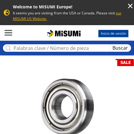
Welcome to MISUMI Europe!
It seems you are visiting from the USA or Canada. Please visit
our
MISUMI US Website.
MISUMI
Inicio de sesión
Buscar