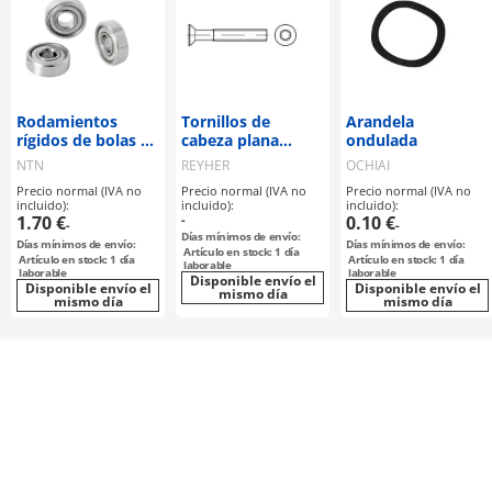
Rodamientos
Tornillos de
Arandela
rígidos de bolas /
cabeza plana
ondulada
de una hilera /
avellanada DIN
NTN
REYHER
OCHIAI
diámetro pequeño
965 / Zincado A 2
Precio normal (IVA no
Precio normal (IVA no
Precio normal (IVA no
/ compacto / NTN
incluido):
incluido):
incluido):
1.70 €
-
0.10 €
-
-
Días mínimos de envío:
Días mínimos de envío:
Días mínimos de envío:
Artículo en stock: 1 día
Artículo en stock: 1 día
Artículo en stock: 1 día
laborable
laborable
laborable
Disponible envío el
Disponible envío el
Disponible envío el
mismo día
mismo día
mismo día