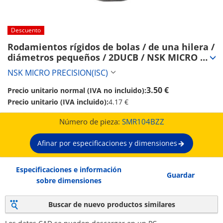
Descuento
Rodamientos rígidos de bolas / de una hilera / 
diámetros pequeños / 2DUCB / NSK MICRO 
PRECISION(ISC) (SMR104BZZ)
NSK MICRO PRECISION(ISC)
3.50 €
Precio unitario normal (IVA no incluido):
Precio unitario (IVA incluido):
4.17 €
Número de pieza:
SMR104BZZ
Afinar por especificaciones y dimensiones
Especificaciones e información
Guardar
sobre dimensiones
Buscar de nuevo productos similares