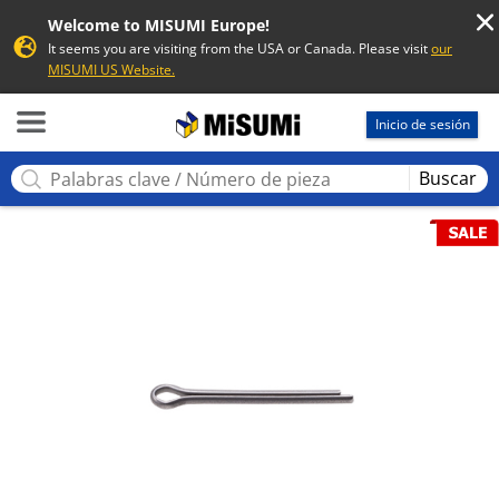
Welcome to MISUMI Europe!
It seems you are visiting from the USA or Canada. Please visit
our
MISUMI US Website.
MISUMI
Inicio de sesión
Buscar