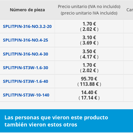
Precio unitario (IVA no incluido)
Número de pieza
Ca
(precio unitario IVA incluido)
1.70 €
SPLITPIN-316-NO.3.2-20
2.02 €
(
)
3.10 €
SPLITPIN-316-NO.4-25
3.69 €
(
)
3.50 €
SPLITPIN-316-NO.4-30
4.17 €
(
)
1.70 €
SPLITPIN-ST3W-1.6-30
2.02 €
(
)
95.70 €
SPLITPIN-ST3W-1.6-40
113.88 €
(
)
14.40 €
SPLITPIN-ST3W-10-140
17.14 €
(
)
Las personas que vieron este producto
también vieron estos otros