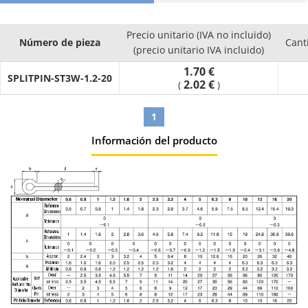
Precio unitario (IVA no incluido)
Número de pieza
Cant
(precio unitario IVA incluido)
1.70 €
SPLITPIN-ST3W-1.2-20
2.02 €
(
)
1
Información del producto