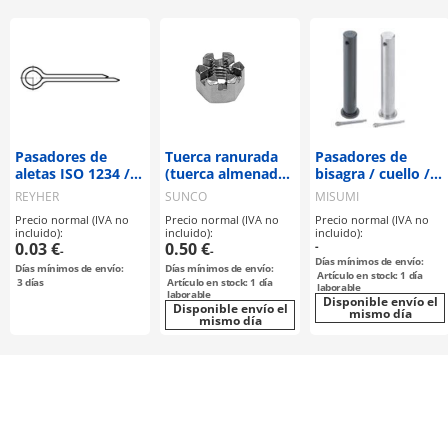
Pasadores de
Tuerca ranurada
Pasadores de
aletas ISO 1234 /
(tuerca almenada)
bisagra / cuello /
acero / zincado
forma alta tipo 1
acero inoxidable,
REYHER
SUNCO
MISUMI
acero / orificio
Precio normal (IVA no
Precio normal (IVA no
Precio normal (IVA no
para pasador de
incluido):
incluido):
incluido):
aletas / incluye
0.03 €
0.50 €
-
-
-
pasador de aletas
Días mínimos de envío:
Días mínimos de envío:
Días mínimos de envío:
Artículo en stock: 1 día
3
días
Artículo en stock: 1 día
laborable
laborable
Disponible envío el
Disponible envío el
mismo día
mismo día