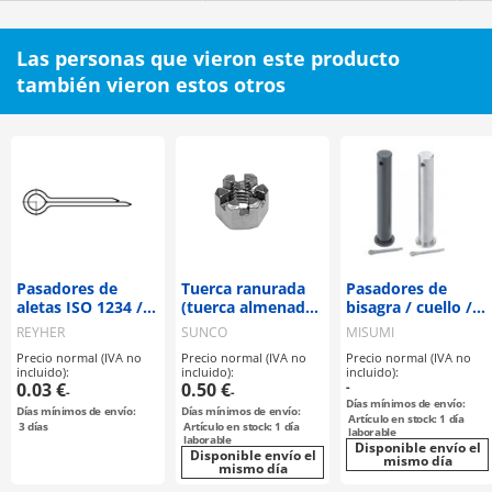
Las personas que vieron este producto
también vieron estos otros
Pasadores de
Tuerca ranurada
Pasadores de
aletas ISO 1234 /
(tuerca almenada)
bisagra / cuello /
acero / zincado
forma alta tipo 1
acero inoxidable,
REYHER
SUNCO
MISUMI
acero / orificio
Precio normal (IVA no
Precio normal (IVA no
Precio normal (IVA no
para pasador de
incluido):
incluido):
incluido):
aletas / incluye
0.03 €
0.50 €
-
-
-
pasador de aletas
Días mínimos de envío:
Días mínimos de envío:
Días mínimos de envío:
Artículo en stock: 1 día
3
días
Artículo en stock: 1 día
laborable
laborable
Disponible envío el
Disponible envío el
mismo día
mismo día