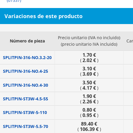
(07337)
Variaciones de este producto
Precio unitario (IVA no incluido)
Número de pieza
Ca
(precio unitario IVA incluido)
1.70 €
SPLITPIN-316-NO.3.2-20
2.02 €
(
)
3.10 €
SPLITPIN-316-NO.4-25
3.69 €
(
)
3.50 €
SPLITPIN-316-NO.4-30
4.17 €
(
)
1.90 €
SPLITPIN-ST3W-4.5-55
2.26 €
(
)
0.80 €
SPLITPIN-ST3W-5-110
0.95 €
(
)
89.40 €
SPLITPIN-ST3W-5.5-70
106.39 €
(
)