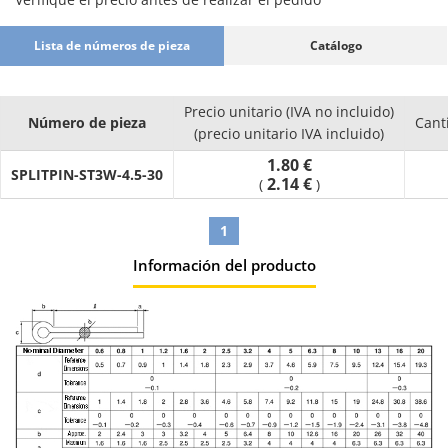
Lista de números de pieza
Catálogo
Precio unitario (IVA no incluido)
Número de pieza
Cant
(precio unitario IVA incluido)
1.80 €
SPLITPIN-ST3W-4.5-30
2.14 €
(
)
1
Información del producto