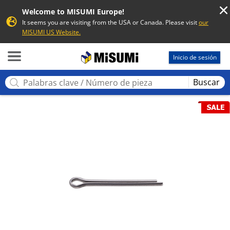
Welcome to MISUMI Europe!
It seems you are visiting from the USA or Canada. Please visit
our
MISUMI US Website.
MISUMI
Inicio de sesión
Buscar