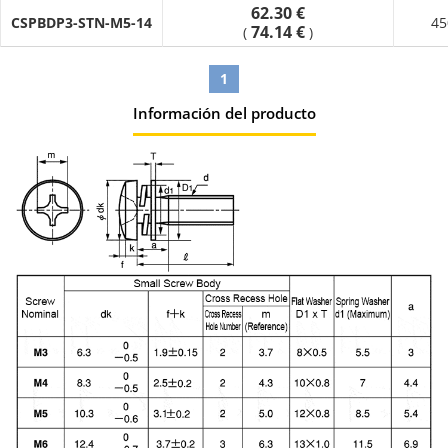
62.30 €
CSPBDP3-STN-M5-14
45
74.14 €
(
)
1
Información del producto