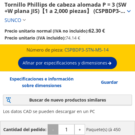
Tornillo Phillips de cabeza alomada P = 3 (SW 
+W plana JIS)【1 a 2,000 piezas】 (CSPBDP3-
STN-M5-14)
SUNCO
62.30 €
Precio unitario normal (IVA no incluido):
Precio unitario (IVA incluido):
74.14 €
Número de pieza:
CSPBDP3-STN-M5-14
Afinar por especificaciones y dimensiones
Especificaciones e información
Guardar
sobre dimensiones
Buscar de nuevo productos similares
Los datos CAD se pueden descargar en un PC
Cantidad del pedido:
Paquete(s) (à 450
-
+