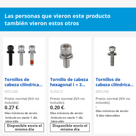
Las personas que vieron este producto
también vieron estos otros
Tornillos de
Tornillo de cabeza
Tornillos de
cabeza cilíndrica
hexagonal I = 3
cabeza cilíndrica
con hexágono
(SW + ISO W
con hexágono
MISUMI
SUNCO
MISUMI
interior / con set
plano)
interior - con set
Precio normal (IVA no
Precio normal (IVA no
Precio normal (IVA no
de arandelas
de arandelas
incluido):
incluido):
incluido):
estándar
grandes
0.27 €
0.20 €
-
-
-
Días mínimos de envío:
Días mínimos de envío:
Días mínimos de envío:
9
días laborables
Artículo en stock: 1 día
Artículo en stock: 1 día
laborable
laborable
Disponible envío el
Disponible envío el
mismo día
mismo día