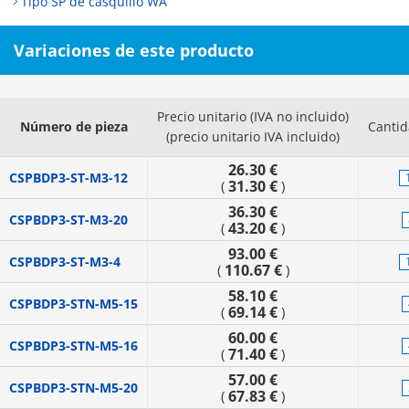
Tipo SP de casquillo WA
Variaciones de este producto
Precio unitario (IVA no incluido)
Número de pieza
Cantid
(precio unitario IVA incluido)
26.30 €
CSPBDP3-ST-M3-12
31.30 €
(
)
36.30 €
CSPBDP3-ST-M3-20
43.20 €
(
)
93.00 €
CSPBDP3-ST-M3-4
110.67 €
(
)
58.10 €
CSPBDP3-STN-M5-15
69.14 €
(
)
60.00 €
CSPBDP3-STN-M5-16
71.40 €
(
)
57.00 €
CSPBDP3-STN-M5-20
67.83 €
(
)