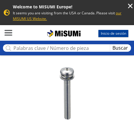
Welcome to MISUMI Europe!
It seems you are visiting from the USA or Canada. Please visit
our
MISUMI US Website.
MISUMI
Inicio de sesión
Buscar