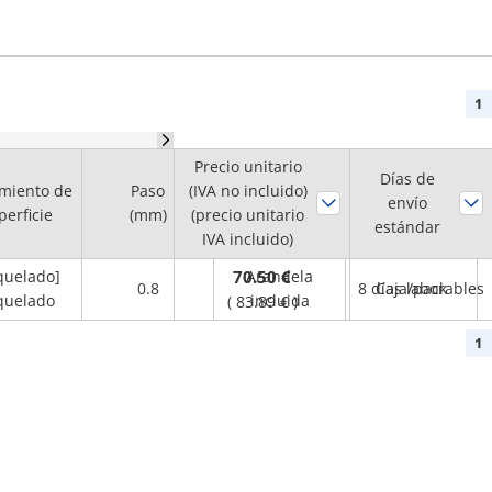
1
Precio unitario
Días de
miento de
Paso
(IVA no incluido)
Forma
Unidad de
envío
perficie
(mm)
(precio unitario
adicional
venta
estándar
IVA incluido)
quelado]
70.50 €
Arandela
0.8
8 días laborables
Caja/pack
quelado
incluida
(
83.89 €
)
1