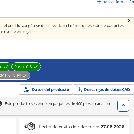
lente, trivalente negro, trivalente blanco, cromatado brillante,
Más información
elado, niquelado, níquel negro, cromado, pintura negra
izar el pedido, asegúrese de especificar el número deseado de paquetes
exceso de entrega.
do
Paso:
0.8
DP3-STN-M
Datos del producto
Descargas de datos CAD
Este producto se vende en paquetes de 400 piezas cada uno.
Fecha de envío de referencia:
27.08.2026