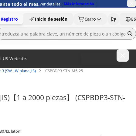
ante todo el mes.
Ver detalles:
Más información
Registro
Inicio de sesión
Carro
ES
MI US Website.
To MISUMI US
= 3 (SW +W plana JIS)
CSPBDP3-STN-M5-25
a JIS)【1 a 2000 piezas】 (CSPBDP3-STN-
307J3, latón