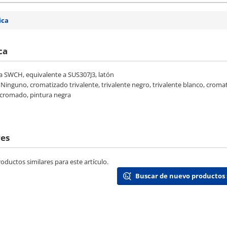
ica
ca
 a SWCH, equivalente a SUS307J3, latón
] Ninguno, cromatizado trivalente, trivalente negro, trivalente blanco, crom
 cromado, pintura negra
res
ductos similares para este artículo.
Buscar de nuevo productos 