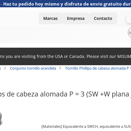
-
Haz tu pedido hoy mismo y disfruta de envío gratuito dur
Marcas
Empresa
Contacto
ems you are visiting from the USA or Canada. Please visit our MISU
s
Conjunto tornillo-arandela
Tornillo Phillips de cabeza alomada P 
lips de cabeza alomada P = 3 (SW +W plan
[Materiales] Equivalente a SWCH, equivalente a SUS