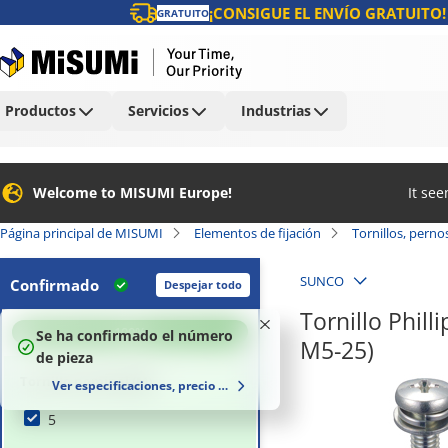
¡CONSIGUE EL ENVÍO GRATUITO!
GRATUITO
Productos
Servicios
Industrias
Welcome to MISUMI Europe!
It se
Página principal de MISUMI
Elementos de fijación
Tornillos, perno
SUNCO
Confirmado
Despejar todo
Tornillo Phil
100
%
Se ha confirmado el número
M5-25)
de pieza
Tornillo nominal (M)
Ver especificaciones, precio y plazo de entrega
5