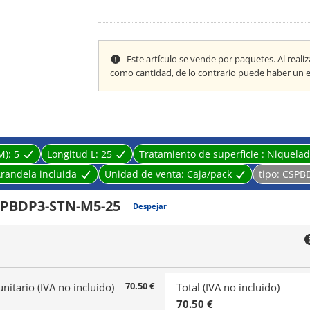
[Tratamiento superficial] Ninguno, cromatizado triva
cromatizado, cromatizado, cromatizado negro, niqu
Este artículo se vende por paquetes. Al real
como cantidad, de lo contrario puede haber un 
M):
5
Longitud L:
25
Tratamiento de superficie :
Niquela
randela incluida
Unidad de venta:
Caja/pack
tipo:
CSPB
PBDP3-STN-M5-25
Despejar
70.50 €
unitario (IVA no incluido)
Total (IVA no incluido)
70.50 €