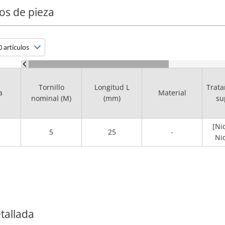
os de pieza
Tornillo
Longitud L
Trata
a
Material
nominal (M)
(mm)
su
[Ni
5
25
-
Ni
tallada