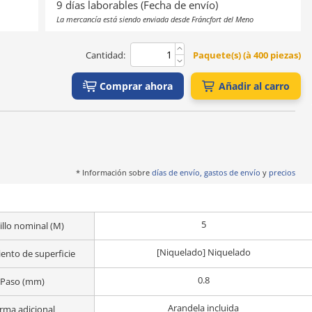
9 días laborables (Fecha de envío)
La mercancía está siendo enviada desde Fráncfort del Meno
Cantidad:
Paquete(s) (à 400 piezas)
Comprar ahora
Añadir al carro
* Información sobre
días de envío, gastos de envío
y
precios
5
illo nominal (M)
[Niquelado] Niquelado
ento de superficie
0.8
Paso (mm)
Arandela incluida
rma adicional