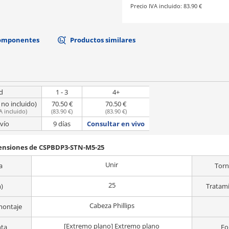
Precio IVA incluido:
83.90 €
componentes
Productos similares
d
1 - 3
4+
 no incluido)
70.50 €
70.50 €
A incluido
)
(
83.90 €
)
(
83.90 €
)
vío
9 días
Consultar en vivo
mensiones de CSPBDP3-STN-M5-25
Unir
a
Torn
25
)
Tratami
Cabeza Phillips
montaje
[Extremo plano] Extremo plano
nta
Fo