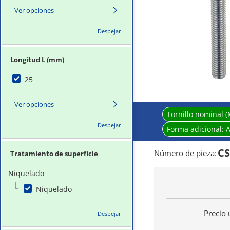
Ver opciones
Despejar
Longitud L (mm)
25
Ver opciones
Tornillo nominal (
Despejar
Forma adicional:
A
CS
Número de pieza
:
Tratamiento de superficie
Niquelado
Niquelado
Precio 
Despejar