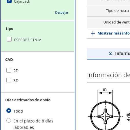
Caja/pack
Tipo de rosca
Despejar
Unidad de vent
tipo
Mostrar más info
CSPBDP3-STN-M
Inform
CAD
2D
Información de
3D
Días estimados de envío
Todo
En el plazo de 8 días
laborables