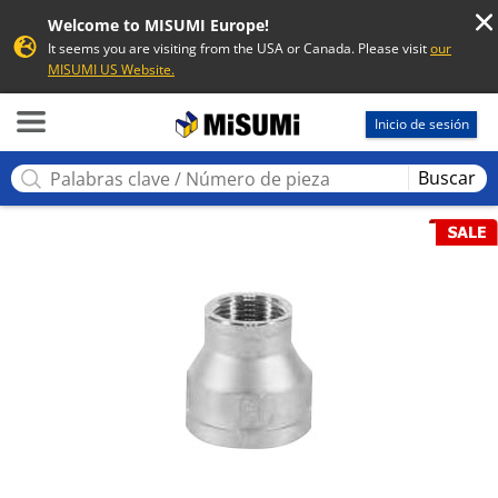
Welcome to MISUMI Europe!
It seems you are visiting from the USA or Canada. Please visit
our
MISUMI US Website.
MISUMI
Inicio de sesión
Buscar