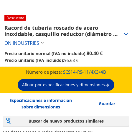
Descuento
Racord de tubería roscado de acero 
inoxidable, casquillo reductor (diámetro 
exterior diferencial) RS (SCS14-RS-11/4X3/4B)
ON INDUSTRIES
80.40 €
Precio unitario normal (IVA no incluido):
Precio unitario (IVA incluido):
95.68 €
Número de pieza:
SCS14-RS-11/4X3/4B
Afinar por especificaciones y dimensiones
Especificaciones e información
Guardar
sobre dimensiones
Buscar de nuevo productos similares