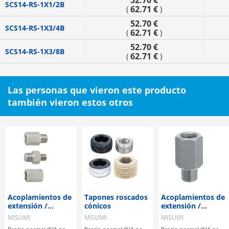
52.70 €
SCS14-RS-1X1/2B
62.71 €
(
)
52.70 €
SCS14-RS-1X3/4B
62.71 €
(
)
52.70 €
SCS14-RS-1X3/8B
62.71 €
(
)
Las personas que vieron este producto
también vieron estos otros
Acoplamientos de
Tapones roscados
Acoplamientos de
extensión /
cónicos
extensión /
longitud
longitud
MISUMI
MISUMI
MISUMI
configurable
seleccionable