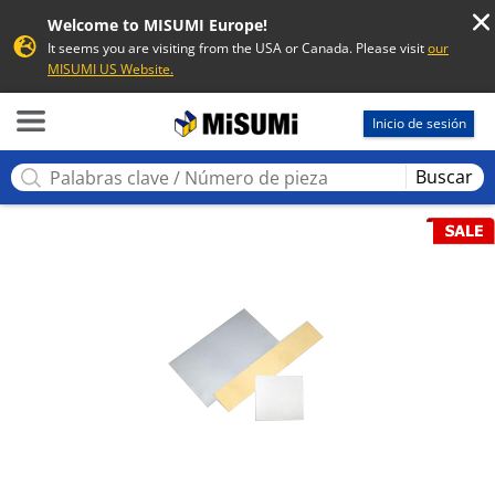
Welcome to MISUMI Europe!
It seems you are visiting from the USA or Canada. Please visit
our
MISUMI US Website.
MISUMI
Inicio de sesión
Buscar