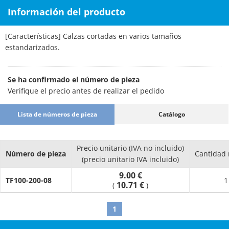
Información del producto
[Características] Calzas cortadas en varios tamaños
estandarizados.
Se ha confirmado el número de pieza
Verifique el precio antes de realizar el pedido
Lista de números de pieza
Catálogo
Precio unitario (IVA no incluido)
Número de pieza
Cantidad
(precio unitario IVA incluido)
9.00 €
TF100-200-08
1
10.71 €
(
)
1