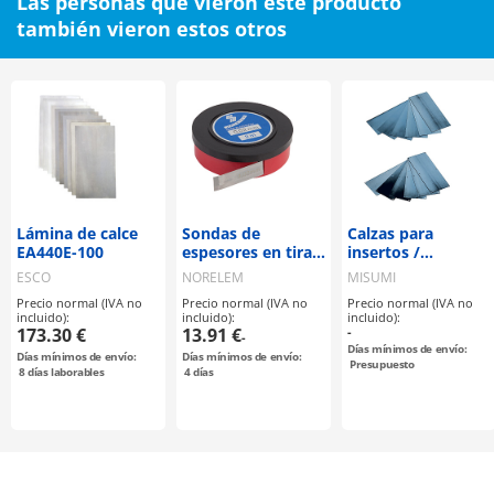
Las personas que vieron este producto
también vieron estos otros
Lámina de calce
Sondas de
Calzas para
EA440E-100
espesores en tiras
insertos /
(96382)
endurecidas
ESCO
NORELEM
MISUMI
Precio normal (IVA no
Precio normal (IVA no
Precio normal (IVA no
incluido):
incluido):
incluido):
173.30 €
13.91 €
-
-
Días mínimos de envío:
Días mínimos de envío:
Días mínimos de envío:
Presupuesto
8
días laborables
4
días