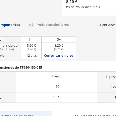
8.20 €
Precio IVA incluido:
9.76 €
componentes
Productos similares
Cantidad:
d
1 - 4
5+
 no incluido)
8.20 €
8.20 €
A incluido
)
(
9.76 €
)
(
9.76 €
)
vío
12 días
Consultar en vivo
ensiones de TF150-150-015
Hierro
Espeso
150
Lo
1 ud.
a