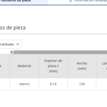
e números de pieza
Información detalla
os de pieza
Espesor de
Ancho
Lo
a
Material
placa t
(mm)
(mm)
Hierro
0.15
150