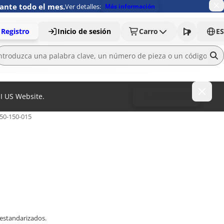
ante todo el mes.
Ver detalles:
Más información
Registro
Inicio de sesión
Carro
ES
MI US Website.
To MISUMI US
50-150-015
 estandarizados.