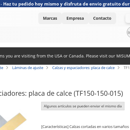
-
Haz tu pedido hoy mismo y disfruta de envío gratuito dur
Marcas
Empresa
Contacto
ems you are visiting from the USA or Canada. Please visit our MISU
te
Láminas de ajuste
Calzas y espaciadores: placa de calce
TF1
ciadores: placa de calce (TF150-150-015)
Algunos artículos se pueden enviar el mismo día
[Características] Calzas cortadas en varios tamaños