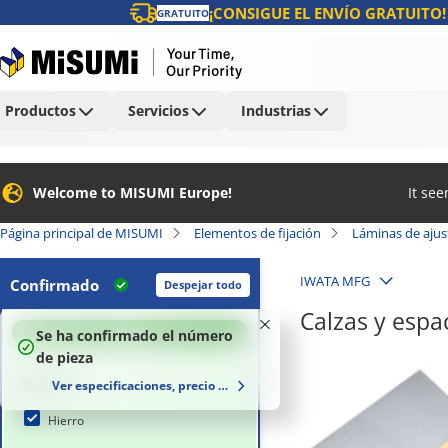
¡CONSIGUE EL ENVÍO GRATUITO!
GRATUITO
Productos
Servicios
Industrias
Welcome to MISUMI Europe!
It se
Página principal de MISUMI
Elementos de fijación
Láminas de ajus
IWATA MFG
Confirmado
Despejar todo
Calzas y espa
100
%
Se ha confirmado el número
de pieza
Material
Ver especificaciones, precio y plazo de entrega
Hierro