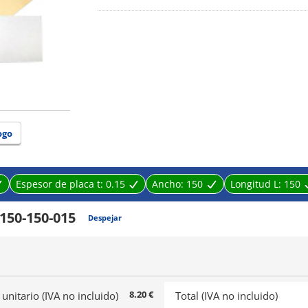
ogo
Espesor de placa t:
0.15
Ancho:
150
Longitud L:
150
150-150-015
Despejar
8.20 €
 unitario (IVA no incluido)
Total (IVA no incluido)