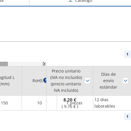
da
Catálogo
1
Precio unitario
Cantidad
Días de
ngitud L
(IVA no incluido)
RoHS
?
mínima de
envío
(mm)
(precio unitario
pedido
estándar
IVA incluido)
8.20 €
12 días
150
10
1 piezas
laborables
(
9.76 €
)
1