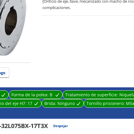
[Orificio de eje, llave, mecanizado con macho de ro
complicaciones.
ogo
Forma de la polea:
B
Tratamiento de superficie:
Niquel
cio del eje H7:
17
Brida:
Ninguno
Tornillo prisionero:
M5x
-32L075BX-17T3X
Despejar