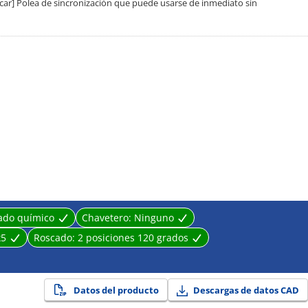
scar] Polea de sincronización que puede usarse de inmediato sin
ado químico
Chavetero:
Ninguno
5
Roscado:
2 posiciones 120 grados
Datos del producto
Descargas de datos CAD