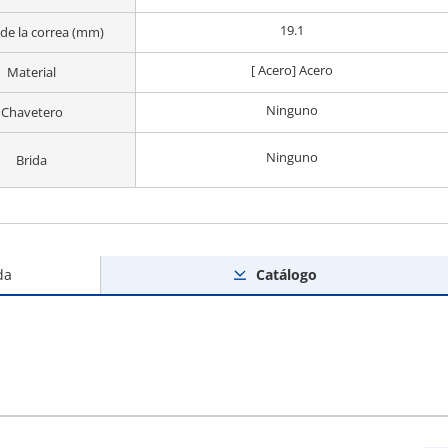
19.1
de la correa (mm)
[ Acero] Acero
Material
Ninguno
Chavetero
Ninguno
Brida
da
Catálogo