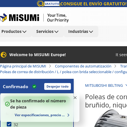
¡CONSIGUE EL ENVÍO GRATUITO!
GRATUITO
Productos
Servicios
Industrias
Welcome to MISUMI Europe!
It se
Página principal de MISUMI
Componentes de automatización
Tra
Poleas de correa de distribución / L / polea con brida seleccionable / confi
MITSUBOSHI BELTING
Confirmado
Despejar todo
Poleas de corr
100
%
Se ha confirmado el número
bruñido, niq
de pieza
Nº de dentado
Ver especificaciones, precio y plazo de entrega
32