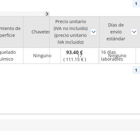
1
Precio unitario
Diámetro del
Días de
miento de
(IVA no incluido)
orificio del eje
Chavetero
envío
Brida
perficie
(precio unitario
H7
estándar
IVA incluido)
(mm)
quelado
93.40 €
16 días
Ninguno
17
Ninguno
uímico
laborables
(
111.15 €
)
1