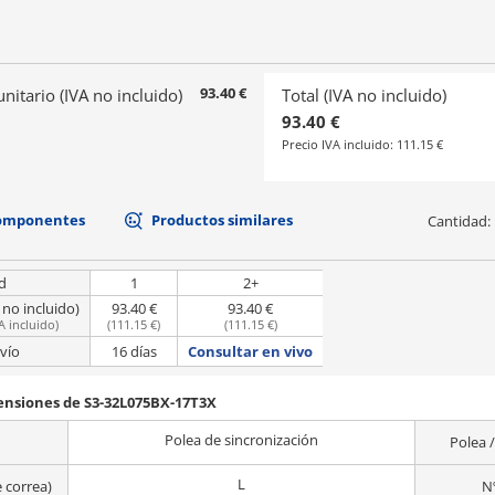
93.40 €
unitario (IVA no incluido)
Total (IVA no incluido)
93.40 €
Precio IVA incluido:
111.15 €
componentes
Productos similares
Cantidad:
d
1
2+
 no incluido)
93.40 €
93.40 €
A incluido
)
(
111.15 €
)
(
111.15 €
)
vío
16 días
Consultar en vivo
mensiones de S3-32L075BX-17T3X
Polea de sincronización
Polea /
L
e correa)
N