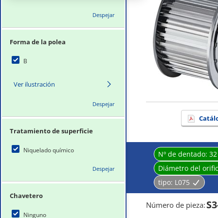
Despejar
Forma de la polea
B
Ver ilustración
Despejar
Catál
Tratamiento de superficie
Niquelado químico
Nº de dentado:
32
Diámetro del orifi
Despejar
tipo:
L075
Chavetero
S3
Número de pieza
:
Ninguno