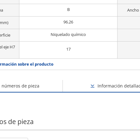
B
ea
Ancho 
96.26
 (mm)
Niquelado químico
rficie
el eje H7
17
rmación sobre el producto
e números de pieza
Información detalla
os de pieza