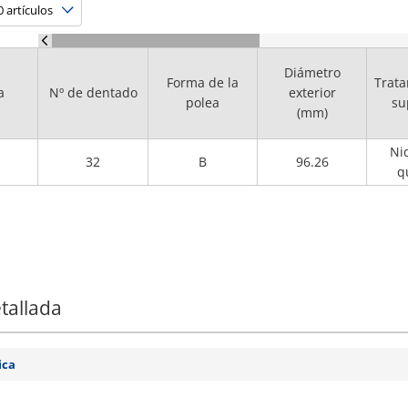
Diámetro
Forma de la
Trata
a
Nº de dentado
exterior
polea
su
(mm)
Ni
32
B
96.26
q
tallada
ica