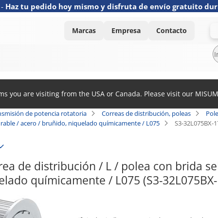
-
Haz tu pedido hoy mismo y disfruta de envío gratuito dur
Marcas
Empresa
Contacto
ems you are visiting from the USA or Canada. Please visit our MISU
nsmisión de potencia rotatoria
Correas de distribución, poleas
Pole
gurable / acero / bruñido, niquelado químicamente / L075
S3-32L075BX-1
ea de distribución / L / polea con brida sel
uelado químicamente / L075 (S3-32L075BX