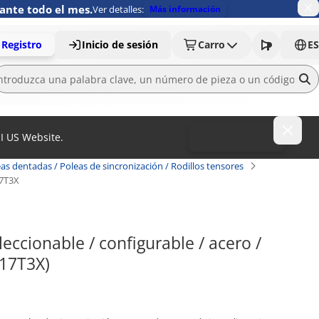
ante todo el mes.
Ver detalles:
Más información
Registro
Inicio de sesión
Carro
ES
MI US Website.
To MISUMI US
as dentadas / Poleas de sincronización / Rodillos tensores
7T3X
eccionable / configurable / acero / 
-17T3X)