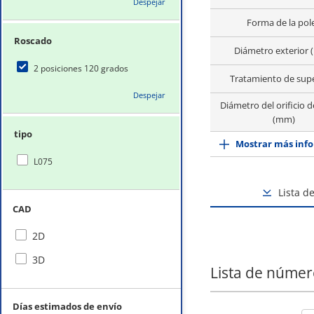
Despejar
Forma de la pol
Roscado
Diámetro exterior
2 posiciones 120 grados
Tratamiento de supe
Despejar
Diámetro del orificio d
(mm)
tipo
Mostrar más info
L075
Lista d
CAD
2D
3D
Lista de númer
Días estimados de envío