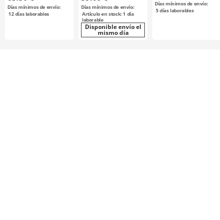
acero / bruñido,
acero
aluminio, acero
Días mínimos de envío:
Días mínimos de envío:
Días mínimos de envío:
niquelado
5
días laborables
12
días laborables
Artículo en stock: 1 día
químicamente /
laborable
S8M0250
Disponible envío el
mismo día