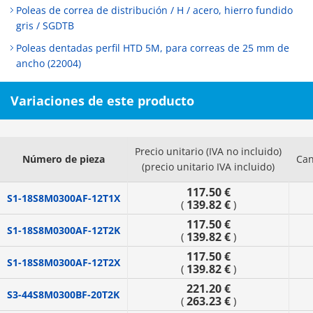
Poleas de correa de distribución / H / acero, hierro fundido
gris / SGDTB
Poleas dentadas perfil HTD 5M, para correas de 25 mm de
ancho (22004)
Variaciones de este producto
Precio unitario (IVA no incluido)
Número de pieza
Can
(precio unitario IVA incluido)
117.50 €
S1-18S8M0300AF-12T1X
139.82 €
(
)
117.50 €
S1-18S8M0300AF-12T2K
139.82 €
(
)
117.50 €
S1-18S8M0300AF-12T2X
139.82 €
(
)
221.20 €
S3-44S8M0300BF-20T2K
263.23 €
(
)