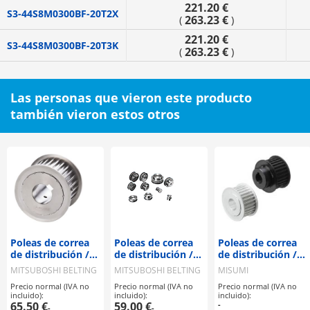
221.20 €
S3-44S8M0300BF-20T2X
263.23 €
(
)
221.20 €
S3-44S8M0300BF-20T3K
263.23 €
(
)
Las personas que vieron este producto
también vieron estos otros
Poleas de correa
Poleas de correa
Poleas de correa
de distribución /
de distribución /
de distribución /
S8M / polea con
S8M / polea con
T5 / polea con
MITSUBOSHI BELTING
MITSUBOSHI BELTING
MISUMI
brida
brida
brida
Precio normal (IVA no
Precio normal (IVA no
Precio normal (IVA no
seleccionable /
seleccionable /
deseleccionable /
incluido):
incluido):
incluido):
configurable /
configurable /
configurable /
65.50 €
59.00 €
-
-
-