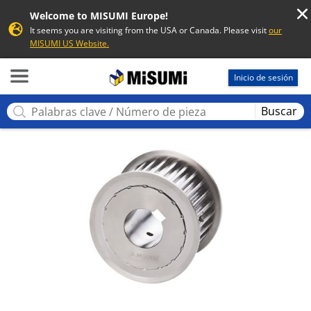
Welcome to MISUMI Europe!
It seems you are visiting from the USA or Canada. Please visit
our
MISUMI US Website.
MISUMI
Inicio de sesión
Buscar