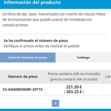
Información del producto
[Orificio de eje, llave, mecanizado con macho de roscar] Polea
de sincronización que puede usarse de inmediato sin
complicaciones.
Se ha confirmado el número de pieza
Verifique el precio antes de realizar el pedido
Lista de números de pieza
Catálogo
Precio unitario (IVA no incluido)
Número de pieza
Can
(precio unitario IVA incluido)
221.20 €
S3-44S8M0300BF-20T1X
263.23 €
(
)
1