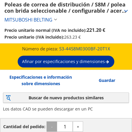
Poleas de correa de distribución / S8M / polea 
con brida seleccionable / configurable / acero 
/ bruñido, niquelado químicamente / S8M0300 
MITSUBOSHI BELTING
(S3-44S8M0300BF-20T1X)
221.20 €
Precio unitario normal (IVA no incluido):
Precio unitario (IVA incluido):
263.23 €
Número de pieza:
S3-44S8M0300BF-20T1X
Afinar por especificaciones y dimensiones
Especificaciones e información
Guardar
sobre dimensiones
Buscar de nuevo productos similares
Los datos CAD se pueden descargar en un PC
Cantidad del pedido:
-
+