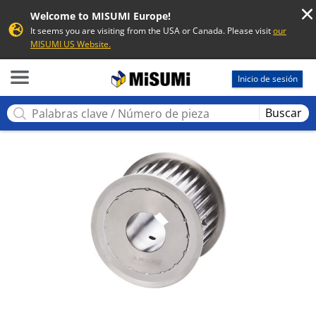
Welcome to MISUMI Europe!
It seems you are visiting from the USA or Canada. Please visit
our
MISUMI US Website.
MISUMI
Inicio de sesión
Buscar