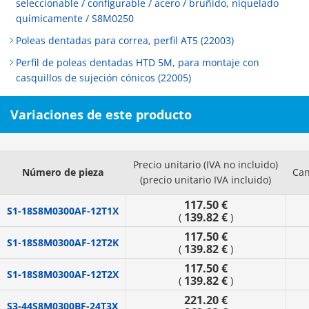
seleccionable / configurable / acero / bruñido, niquelado
químicamente / S8M0250
Poleas dentadas para correa, perfil AT5 (22003)
Perfil de poleas dentadas HTD 5M, para montaje con
casquillos de sujeción cónicos (22005)
Variaciones de este producto
Precio unitario (IVA no incluido)
Número de pieza
Can
(precio unitario IVA incluido)
117.50 €
S1-18S8M0300AF-12T1X
139.82 €
(
)
117.50 €
S1-18S8M0300AF-12T2K
139.82 €
(
)
117.50 €
S1-18S8M0300AF-12T2X
139.82 €
(
)
221.20 €
S3-44S8M0300BF-24T3X