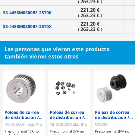
263.23 €
(
)
221.20 €
S3-44S8M0300BF-25T0K
263.23 €
(
)
221.20 €
S3-44S8M0300BF-25T0X
263.23 €
(
)
Las personas que vieron este producto
también vieron estos otros
Poleas de correa
Poleas de correa
Poleas de correa
de distribución /
de distribución /
de distribución /
S8M / polea con
S8M / polea con
T5 / polea con
MITSUBOSHI BELTING
MITSUBOSHI BELTING
MISUMI
brida
brida
brida
Precio normal (IVA no
Precio normal (IVA no
Precio normal (IVA no
seleccionable /
seleccionable /
deseleccionable /