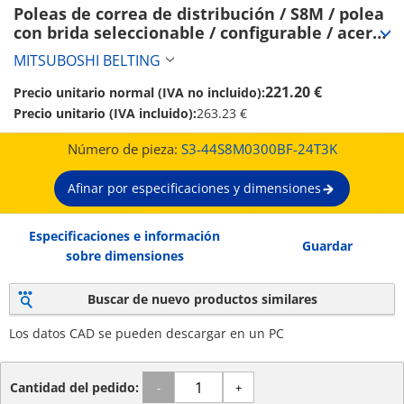
Poleas de correa de distribución / S8M / polea 
con brida seleccionable / configurable / acero 
/ bruñido, niquelado químicamente / S8M0300 
MITSUBOSHI BELTING
(S3-44S8M0300BF-24T3K)
221.20 €
Precio unitario normal (IVA no incluido):
Precio unitario (IVA incluido):
263.23 €
Número de pieza:
S3-44S8M0300BF-24T3K
Afinar por especificaciones y dimensiones
Especificaciones e información
Guardar
sobre dimensiones
Buscar de nuevo productos similares
Los datos CAD se pueden descargar en un PC
Cantidad del pedido:
-
+