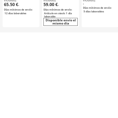
incluido):
incluido):
incluido):
configurable /
configurable /
configurable /
65.50 €
59.00 €
-
-
-
acero / bruñido,
acero
aluminio, acero
Días mínimos de envío:
Días mínimos de envío:
Días mínimos de envío:
niquelado
5
días laborables
12
días laborables
Artículo en stock: 1 día
químicamente /
laborable
S8M0250
Disponible envío el
mismo día