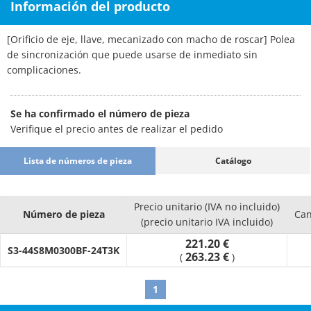
Información del producto
[Orificio de eje, llave, mecanizado con macho de roscar] Polea
de sincronización que puede usarse de inmediato sin
complicaciones.
Se ha confirmado el número de pieza
Verifique el precio antes de realizar el pedido
Lista de números de pieza
Catálogo
Precio unitario (IVA no incluido)
Número de pieza
Can
(precio unitario IVA incluido)
221.20 €
S3-44S8M0300BF-24T3K
263.23 €
(
)
1