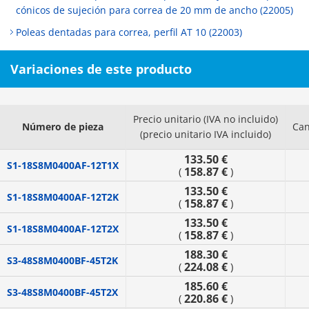
cónicos de sujeción para correa de 20 mm de ancho (22005)
Poleas dentadas para correa, perfil AT 10 (22003)
Variaciones de este producto
Precio unitario (IVA no incluido)
Número de pieza
Can
(precio unitario IVA incluido)
133.50 €
S1-18S8M0400AF-12T1X
158.87 €
(
)
133.50 €
S1-18S8M0400AF-12T2K
158.87 €
(
)
133.50 €
S1-18S8M0400AF-12T2X
158.87 €
(
)
188.30 €
S3-48S8M0400BF-45T2K
224.08 €
(
)
185.60 €
S3-48S8M0400BF-45T2X
220.86 €
(
)