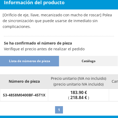
Información del producto
[Orificio de eje, llave, mecanizado con macho de roscar] Polea
de sincronización que puede usarse de inmediato sin
complicaciones.
Se ha confirmado el número de pieza
Verifique el precio antes de realizar el pedido
Lista de números de pieza
Catálogo
Precio unitario (IVA no incluido)
Número de pieza
Can
(precio unitario IVA incluido)
183.90 €
S3-48S8M0400BF-45T1X
218.84 €
(
)
1