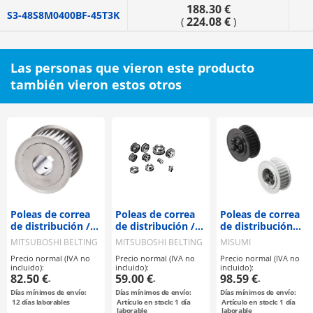
188.30 €
S3-48S8M0400BF-45T3K
224.08 €
(
)
Las personas que vieron este producto
también vieron estos otros
Poleas de correa
Poleas de correa
Poleas de correa
de distribución /
de distribución /
de distribución
S8M / polea con
S8M / polea con
con Bujes sin
MITSUBOSHI BELTING
MITSUBOSHI BELTING
MISUMI
brida
brida
chaveta
Precio normal (IVA no
Precio normal (IVA no
Precio normal (IVA no
seleccionable /
seleccionable /
(accesorios de
incluido):
incluido):
incluido):
configurable /
configurable /
fijación) /
82.50 €
59.00 €
98.59 €
-
-
-
acero / bruñido,
acero
manguito
Días mínimos de envío:
Días mínimos de envío:
Días mínimos de envío:
niquelado
compacto / S8M /
12
días laborables
Artículo en stock: 1 día
Artículo en stock: 1 día
químicamente /
polea con brida
laborable
laborable