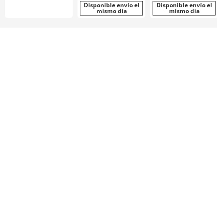
S8M0300
Disponible envío el
deseleccionable /
Disponible envío el
mismo día
mismo día
aluminio, acero