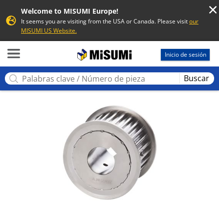
Welcome to MISUMI Europe!
It seems you are visiting from the USA or Canada. Please visit
our
MISUMI US Website.
MISUMI
Inicio de sesión
Buscar