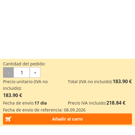
Cantidad del pedido:
-
+
183.90 €
Precio unitario (IVA no
Total (IVA no incluido):
incluido):
183.90 €
218.84 €
Fecha de envío:
17 día
Precio IVA incluido:
Fecha de envío de referencia:
08.09.2026
Añadir al carro