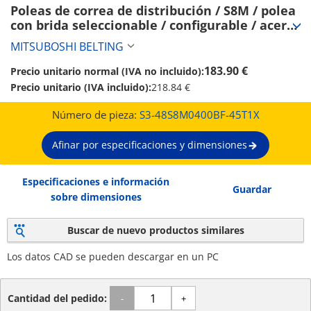
Poleas de correa de distribución / S8M / polea 
con brida seleccionable / configurable / acero 
/ bruñido, niquelado químicamente / S8M0400 
MITSUBOSHI BELTING
(S3-48S8M0400BF-45T1X)
183.90 €
Precio unitario normal (IVA no incluido):
Precio unitario (IVA incluido):
218.84 €
Número de pieza:
S3-48S8M0400BF-45T1X
Afinar por especificaciones y dimensiones
Especificaciones e información
Guardar
sobre dimensiones
Buscar de nuevo productos similares
Los datos CAD se pueden descargar en un PC
Cantidad del pedido:
-
+