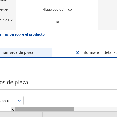
Niquelado químico
rficie
el eje H7
48
rmación sobre el producto
e números de pieza
Información detalla
os de pieza