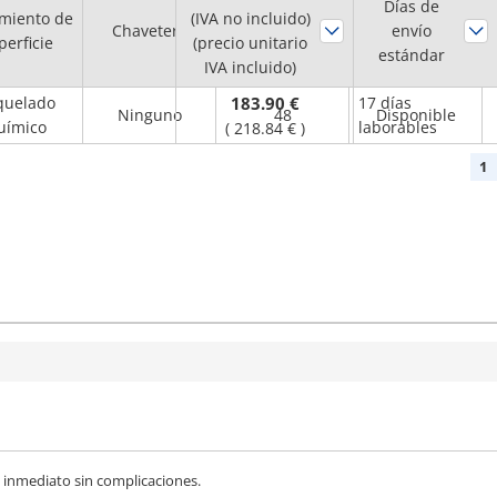
Días de
miento de
(IVA no incluido)
orificio del eje
Chavetero
envío
Brida
perficie
(precio unitario
H7
estándar
IVA incluido)
(mm)
quelado
183.90 €
17 días
Ninguno
48
Disponible
uímico
laborables
(
218.84 €
)
1
e inmediato sin complicaciones.