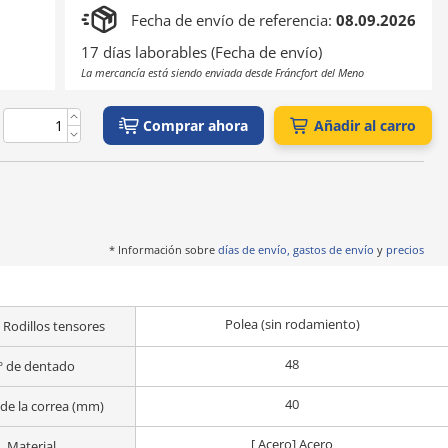
Fecha de envío de referencia:
08.09.2026
17 días laborables (Fecha de envío)
La mercancía está siendo enviada desde Fráncfort del Meno
Comprar ahora
Añadir al carro
* Información sobre
días de envío, gastos de envío
y
precios
Polea (sin rodamiento)
 Rodillos tensores
48
º de dentado
40
de la correa (mm)
[ Acero] Acero
Material