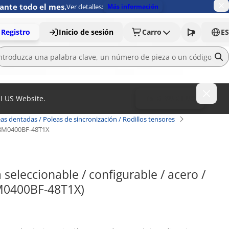
ante todo el mes.
Ver detalles:
Más información
Registro
Inicio de sesión
Carro
ES
MI US Website.
To MISUMI US
as dentadas / Poleas de sincronización / Rodillos tensores
8M0400BF-48T1X
seleccionable / configurable / acero / 
M0400BF-48T1X)