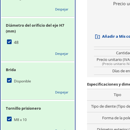
Precio u
Despejar
Diámetro del orificio del eje H7
(mm)
Añadir a Mis 
48
Cantida
Despejar
Precio unitario (IVA
(
Precio unitario IV
Brida
Días de en
Disponible
Especificaciones y di
Despejar
Tipo
Tipo de diente (Tipo d
Tornillo prisionero
Forma de la pol
M8 x 10
Diámetro exterior