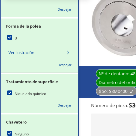
Despejar
Forma de la polea
B
Ver ilustración
Despejar
Nº de dentado:
48
Tratamiento de superficie
Diámetro del orifi
tipo:
S8M0400
Niquelado químico
S3
Número de pieza
:
Despejar
Chavetero
Ninguno