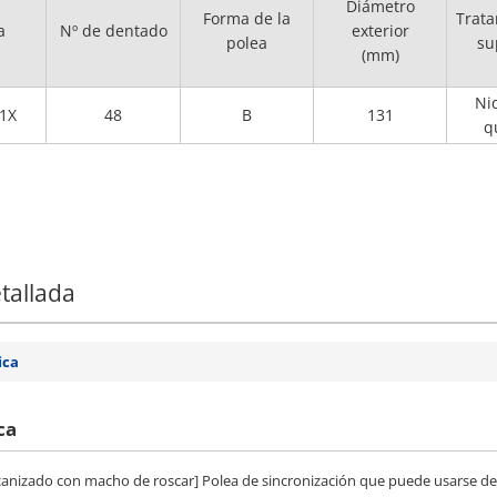
Diámetro
Forma de la
Trata
a
Nº de dentado
exterior
polea
su
(mm)
Ni
1X
48
B
131
q
tallada
ica
ca
 mecanizado con macho de roscar] Polea de sincronización que puede usarse d