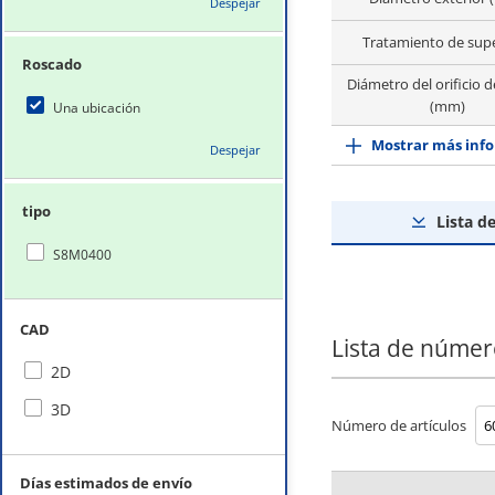
Despejar
Tratamiento de supe
Roscado
Diámetro del orificio d
(mm)
Una ubicación
Mostrar más info
Despejar
tipo
Lista d
S8M0400
CAD
Lista de númer
2D
3D
Número de artículos
Días estimados de envío