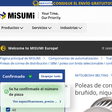
¡CONSIGUE EL ENVÍO GRATUITO!
GRATUITO
Productos
Servicios
Industrias
Welcome to MISUMI Europe!
It se
Página principal de MISUMI
Componentes de automatización
Tra
Poleas de correa de distribución / S8M / polea con brida seleccionable / c
MITSUBOSHI BELTING
Confirmado
Despejar todo
Poleas de corr
100
%
Se ha confirmado el número
bruñido, niq
de pieza
Nº de dentado
Ver especificaciones, precio y plazo de entrega
48