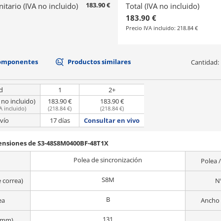
183.90 €
nitario (IVA no incluido)
Total (IVA no incluido)
183.90 €
Precio IVA incluido:
218.84 €
componentes
Productos similares
Cantidad:
d
1
2+
 no incluido)
183.90 €
183.90 €
A incluido
)
(
218.84 €
)
(
218.84 €
)
vío
17 días
Consultar en vivo
mensiones de S3-48S8M0400BF-48T1X
Polea de sincronización
Polea /
S8M
e correa)
N
B
ea
Ancho 
131
 (mm)