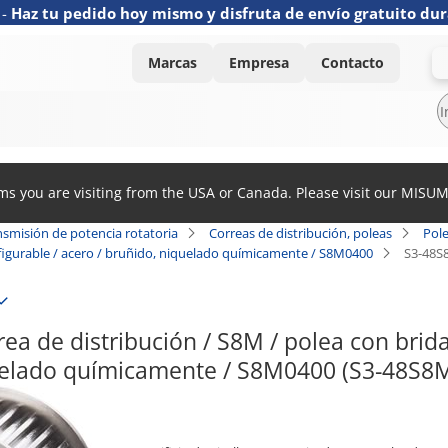
-
Haz tu pedido hoy mismo y disfruta de envío gratuito dur
Marcas
Empresa
Contacto
ems you are visiting from the USA or Canada. Please visit our MISU
nsmisión de potencia rotatoria
Correas de distribución, poleas
Pole
onfigurable / acero / bruñido, niquelado químicamente / S8M0400
S3-48S
ea de distribución / S8M / polea con brida 
uelado químicamente / S8M0400 (S3-48S8