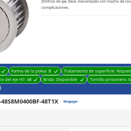
[Orificio de eje, llave, mecanizado con macho de ro
complicaciones.
Forma de la polea:
B
Tratamiento de superficie:
Niquel
cio del eje H7:
48
Brida:
Disponible
Tornillo prisionero:
M
-48S8M0400BF-48T1X
Despejar