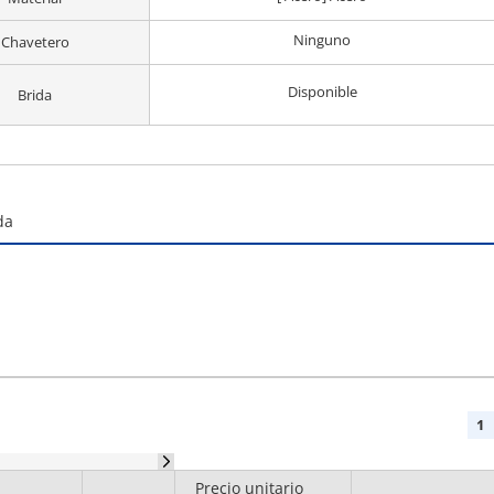
Ninguno
Chavetero
Disponible
Brida
da
1
Precio unitario
Diámetro del