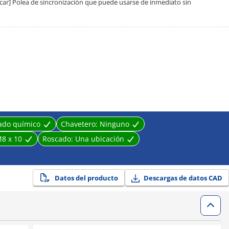
scar] Polea de sincronización que puede usarse de inmediato sin
ado químico
Chavetero:
Ninguno
8 x 10
Roscado:
Una ubicación
Datos del producto
Descargas de datos CAD