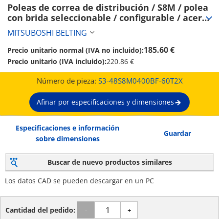
Poleas de correa de distribución / S8M / polea 
con brida seleccionable / configurable / acero 
/ bruñido, niquelado químicamente / S8M0400 
MITSUBOSHI BELTING
(S3-48S8M0400BF-60T2X)
185.60 €
Precio unitario normal (IVA no incluido):
Precio unitario (IVA incluido):
220.86 €
Número de pieza:
S3-48S8M0400BF-60T2X
Afinar por especificaciones y dimensiones
Especificaciones e información
Guardar
sobre dimensiones
Buscar de nuevo productos similares
Los datos CAD se pueden descargar en un PC
Cantidad del pedido:
-
+