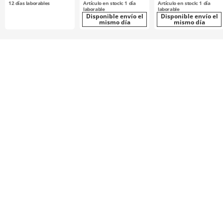
12
días laborables
Artículo en stock: 1 día
Artículo en stock: 1 día
químicamente /
polea con brida
laborable
laborable
S8M0300
Disponible envío el
deseleccionable /
Disponible envío el
mismo día
mismo día
aluminio, acero