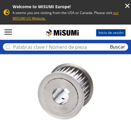
Welcome to MISUMI Europe!
It seems you are visiting from the USA or Canada. Please visit
our
MISUMI US Website.
MISUMI
Inicio de sesión
Buscar