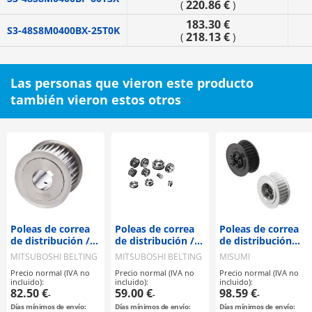
220.86 €
(
)
183.30 €
S3-48S8M0400BX-25T0K
218.13 €
(
)
Las personas que vieron este producto
también vieron estos otros
Poleas de correa
Poleas de correa
Poleas de correa
de distribución /
de distribución /
de distribución
S8M / polea con
S8M / polea con
con Bujes sin
MITSUBOSHI BELTING
MITSUBOSHI BELTING
MISUMI
brida
brida
chaveta
Precio normal (IVA no
Precio normal (IVA no
Precio normal (IVA no
seleccionable /
seleccionable /
(accesorios de
incluido):
incluido):
incluido):
configurable /
configurable /
fijación) /
82.50 €
59.00 €
98.59 €
-
-
-
acero / bruñido,
acero
manguito
Días mínimos de envío:
Días mínimos de envío:
Días mínimos de envío:
niquelado
compacto / S8M /