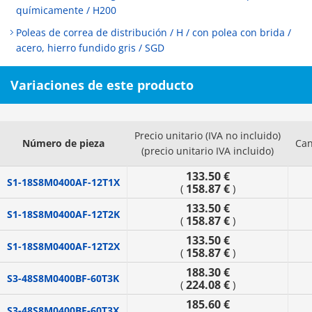
químicamente / H200
Poleas de correa de distribución / H / con polea con brida /
acero, hierro fundido gris / SGD
Variaciones de este producto
Precio unitario (IVA no incluido)
Número de pieza
Can
(precio unitario IVA incluido)
133.50 €
S1-18S8M0400AF-12T1X
158.87 €
(
)
133.50 €
S1-18S8M0400AF-12T2K
158.87 €
(
)
133.50 €
S1-18S8M0400AF-12T2X
158.87 €
(
)
188.30 €
S3-48S8M0400BF-60T3K
224.08 €
(
)
185.60 €
S3-48S8M0400BF-60T3X