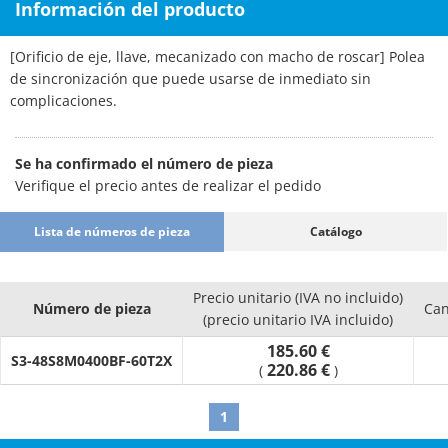
Información del producto
[Orificio de eje, llave, mecanizado con macho de roscar] Polea
de sincronización que puede usarse de inmediato sin
complicaciones.
Se ha confirmado el número de pieza
Verifique el precio antes de realizar el pedido
Lista de números de pieza
Catálogo
Precio unitario (IVA no incluido)
Número de pieza
Can
(precio unitario IVA incluido)
185.60 €
S3-48S8M0400BF-60T2X
220.86 €
(
)
1