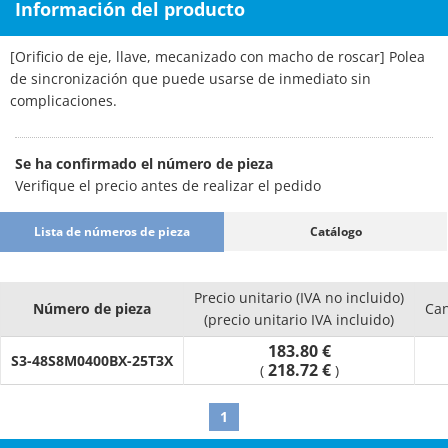
Información del producto
[Orificio de eje, llave, mecanizado con macho de roscar] Polea
de sincronización que puede usarse de inmediato sin
complicaciones.
Se ha confirmado el número de pieza
Verifique el precio antes de realizar el pedido
Lista de números de pieza
Catálogo
Precio unitario (IVA no incluido)
Número de pieza
Can
(precio unitario IVA incluido)
183.80 €
S3-48S8M0400BX-25T3X
218.72 €
(
)
1