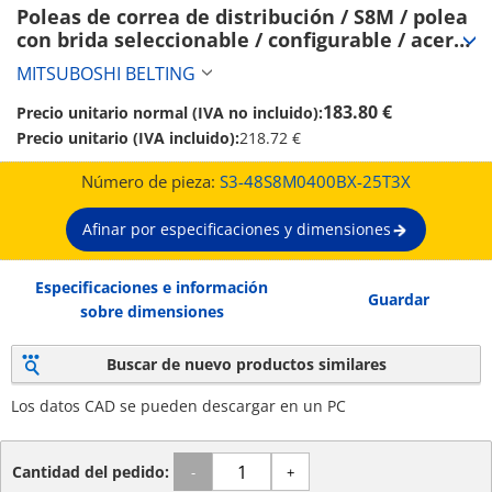
Poleas de correa de distribución / S8M / polea 
con brida seleccionable / configurable / acero 
/ bruñido, niquelado químicamente / S8M0400 
MITSUBOSHI BELTING
(S3-48S8M0400BX-25T3X)
183.80 €
Precio unitario normal (IVA no incluido):
Precio unitario (IVA incluido):
218.72 €
Número de pieza:
S3-48S8M0400BX-25T3X
Afinar por especificaciones y dimensiones
Especificaciones e información
Guardar
sobre dimensiones
Buscar de nuevo productos similares
Los datos CAD se pueden descargar en un PC
Cantidad del pedido:
-
+