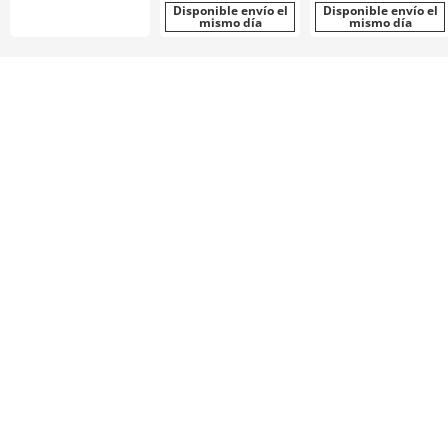
S8M0300
Disponible envío el
deseleccionable /
Disponible envío el
mismo día
mismo día
aluminio, acero