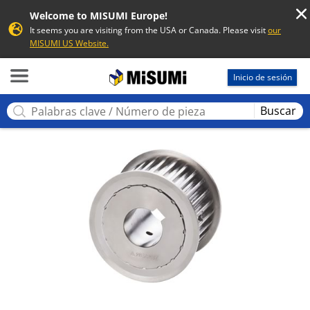
Welcome to MISUMI Europe!
It seems you are visiting from the USA or Canada. Please visit
our
MISUMI US Website.
MISUMI
Inicio de sesión
Buscar