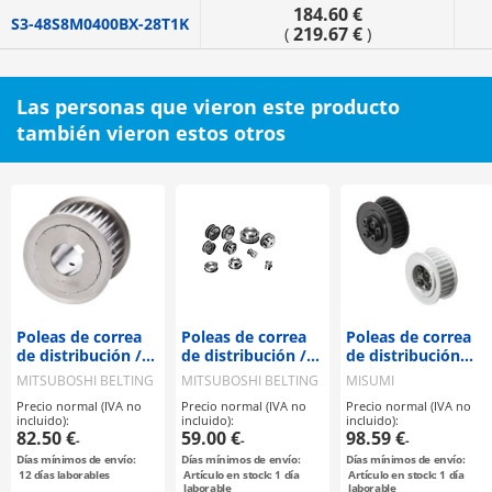
184.60 €
S3-48S8M0400BX-28T1K
219.67 €
(
)
Las personas que vieron este producto
también vieron estos otros
Poleas de correa
Poleas de correa
Poleas de correa
de distribución /
de distribución /
de distribución
S8M / polea con
S8M / polea con
con Bujes sin
MITSUBOSHI BELTING
MITSUBOSHI BELTING
MISUMI
brida
brida
chaveta
Precio normal (IVA no
Precio normal (IVA no
Precio normal (IVA no
seleccionable /
seleccionable /
(accesorios de
incluido):
incluido):
incluido):
configurable /
configurable /
fijación) /
82.50 €
59.00 €
98.59 €
-
-
-
acero / bruñido,
acero
manguito
Días mínimos de envío:
Días mínimos de envío:
Días mínimos de envío:
niquelado
compacto / S8M /
12
días laborables
Artículo en stock: 1 día
Artículo en stock: 1 día
químicamente /
polea con brida
laborable
laborable