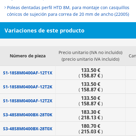
Poleas dentadas perfil HTD 8M, para montaje con casquillos
cónicos de sujeción para correa de 20 mm de ancho (22005)
Variaciones de este producto
Precio unitario (IVA no incluido)
Número de pieza
Can
(precio unitario IVA incluido)
133.50 €
S1-18S8M0400AF-12T1X
158.87 €
(
)
133.50 €
S1-18S8M0400AF-12T2K
158.87 €
(
)
133.50 €
S1-18S8M0400AF-12T2X
158.87 €
(
)
183.30 €
S3-48S8M0400BX-28T0K
218.13 €
(
)
180.70 €
S3-48S8M0400BX-28T0X
215.03 €
(
)