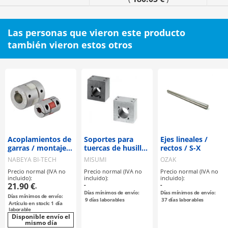
Las personas que vieron este producto
también vieron estos otros
Acoplamientos de
Soportes para
Ejes lineales /
garras / montaje
tuercas de husillo
rectos / S-X
seleccionable /
de avance
NABEYA BI-TECH
MISUMI
OZAK
disco de garras:
Precio normal (IVA no
Precio normal (IVA no
Precio normal (IVA no
PU / cuerpo:
incluido):
incluido):
incluido):
aluminio / MJT /
21.90 €
-
-
-
NBK
Días mínimos de envío:
Días mínimos de envío:
Días mínimos de envío:
9
días laborables
37
días laborables
Artículo en stock: 1 día
laborable
Disponible envío el
mismo día