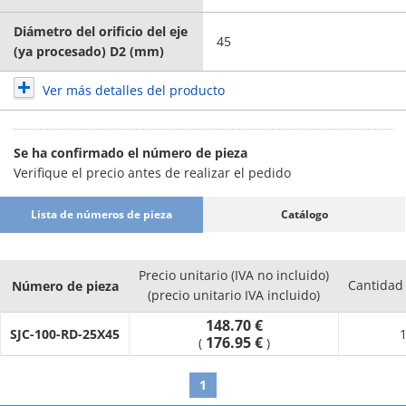
Diámetro del orificio del eje
45
(ya procesado) D2 (mm)
Ver más detalles del producto
Se ha confirmado el número de pieza
Verifique el precio antes de realizar el pedido
Lista de números de pieza
Catálogo
Precio unitario (IVA no incluido)
Cantidad
Número de pieza
(precio unitario IVA incluido)
148.70 €
SJC-100-RD-25X45
1
176.95 €
(
)
1