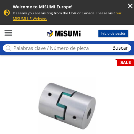
Welcome to MISUMI Europe!
It seems you are visiting from the USA or Canada. Please visit
our
MISUMI US Website.
MISUMI
Inicio de sesión
Buscar