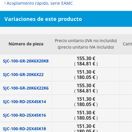
Acoplamiento rápido, serie EAMC
Variaciones de este producto
Precio unitario (IVA no incluido)
Número de pieza
Cant
(precio unitario IVA incluido)
155.30 €
SJC-100-GR-20K6X20K8
184.81 €
(
)
151.30 €
SJC-100-GR-20K6X22
180.05 €
(
)
155.30 €
SJC-100-GR-20K6X22K6
184.81 €
(
)
151.30 €
SJC-100-RD-25X45K14
180.05 €
(
)
151.30 €
SJC-100-RD-25X45K16
180.05 €
(
)
151.30 €
SJC-100-RD-25X45K18
180.05 €
(
)