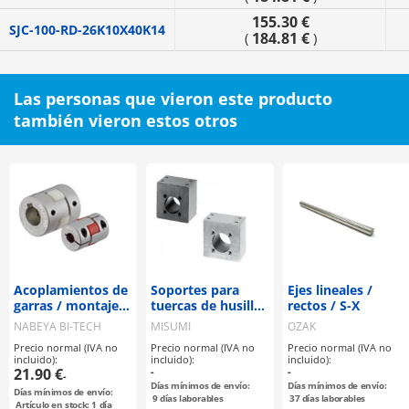
155.30 €
SJC-100-RD-26K10X40K14
184.81 €
(
)
Las personas que vieron este producto
también vieron estos otros
Acoplamientos de
Soportes para
Ejes lineales /
garras / montaje
tuercas de husillo
rectos / S-X
seleccionable /
de avance
NABEYA BI-TECH
MISUMI
OZAK
disco de garras:
Precio normal (IVA no
Precio normal (IVA no
Precio normal (IVA no
PU / cuerpo:
incluido):
incluido):
incluido):
aluminio / MJT /
21.90 €
-
-
-
NBK
Días mínimos de envío:
Días mínimos de envío:
Días mínimos de envío:
9
días laborables
37
días laborables
Artículo en stock: 1 día