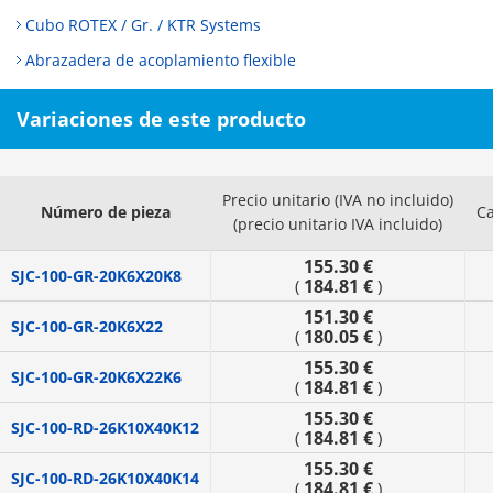
Cubo ROTEX / Gr. / KTR Systems
Abrazadera de acoplamiento flexible
Variaciones de este producto
Precio unitario (IVA no incluido)
Número de pieza
C
(precio unitario IVA incluido)
155.30 €
SJC-100-GR-20K6X20K8
184.81 €
(
)
151.30 €
SJC-100-GR-20K6X22
180.05 €
(
)
155.30 €
SJC-100-GR-20K6X22K6
184.81 €
(
)
155.30 €
SJC-100-RD-26K10X40K12
184.81 €
(
)
155.30 €
SJC-100-RD-26K10X40K14
184.81 €
(
)