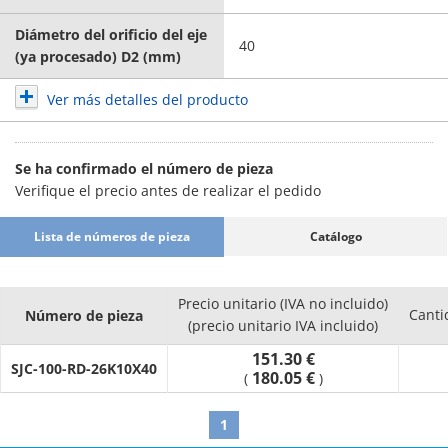
Diámetro del orificio del eje
40
(ya procesado) D2 (mm)
Ver más detalles del producto
Se ha confirmado el número de pieza
Verifique el precio antes de realizar el pedido
Lista de números de pieza
Catálogo
Precio unitario (IVA no incluido)
Canti
Número de pieza
(precio unitario IVA incluido)
151.30 €
SJC-100-RD-26K10X40
180.05 €
(
)
1