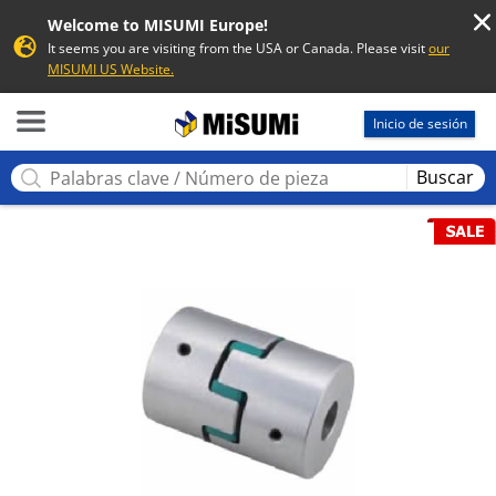
Welcome to MISUMI Europe!
It seems you are visiting from the USA or Canada. Please visit
our
MISUMI US Website.
MISUMI
Inicio de sesión
Buscar