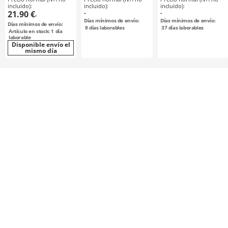
PU / cuerpo:
incluido):
incluido):
incluido):
aluminio / MJT /
21.90 €
-
-
-
NBK
Días mínimos de envío:
Días mínimos de envío:
Días mínimos de envío:
9
días laborables
37
días laborables
Artículo en stock: 1 día
laborable
Disponible envío el
mismo día