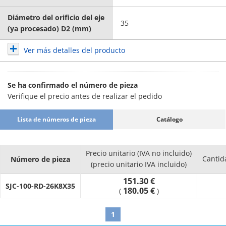
Diámetro del orificio del eje
35
(ya procesado) D2 (mm)
Ver más detalles del producto
Se ha confirmado el número de pieza
Verifique el precio antes de realizar el pedido
Lista de números de pieza
Catálogo
Precio unitario (IVA no incluido)
Cantid
Número de pieza
(precio unitario IVA incluido)
151.30 €
SJC-100-RD-26K8X35
180.05 €
(
)
1