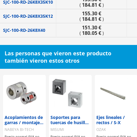
SJC-100-RD-26K8X35K10
184.81 €
(
)
155.30 €
SJC-100-RD-26K8X35K12
184.81 €
(
)
151.30 €
SJC-100-RD-26K8X40
180.05 €
(
)
Las personas que vieron este producto
también vieron estos otros
Acoplamientos de
Soportes para
Ejes lineales /
garras / montaje
tuercas de husillo
rectos / S-X
seleccionable /
de avance
NABEYA BI-TECH
MISUMI
OZAK
disco de garras:
Precio normal (IVA no
Precio normal (IVA no
Precio normal (IVA no