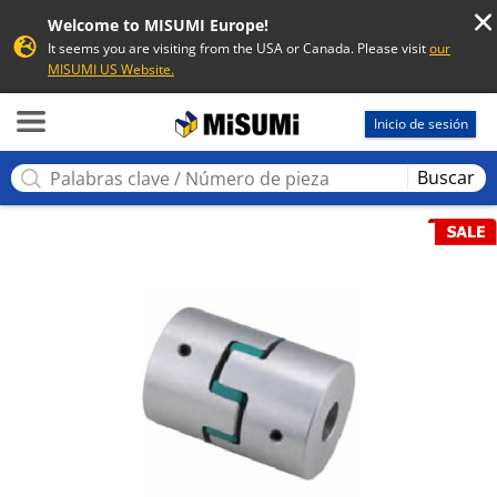
Welcome to MISUMI Europe!
It seems you are visiting from the USA or Canada. Please visit
our
MISUMI US Website.
MISUMI
Inicio de sesión
Buscar