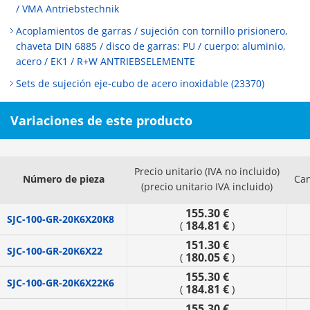
/ VMA Antriebstechnik
Acoplamientos de garras / sujeción con tornillo prisionero,
chaveta DIN 6885 / disco de garras: PU / cuerpo: aluminio,
acero / EK1 / R+W ANTRIEBSELEMENTE
Sets de sujeción eje-cubo de acero inoxidable (23370)
Variaciones de este producto
Precio unitario (IVA no incluido)
Número de pieza
Can
(precio unitario IVA incluido)
155.30 €
SJC-100-GR-20K6X20K8
184.81 €
(
)
151.30 €
SJC-100-GR-20K6X22
180.05 €
(
)
155.30 €
SJC-100-GR-20K6X22K6
184.81 €
(
)
155.30 €