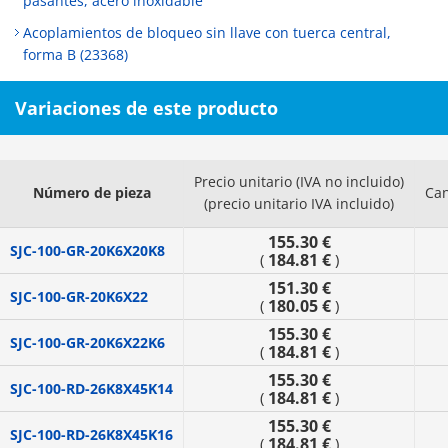
pasantes, acero inoxidable
Acoplamientos de bloqueo sin llave con tuerca central,
forma B (23368)
Variaciones de este producto
Precio unitario (IVA no incluido)
Número de pieza
Can
(precio unitario IVA incluido)
155.30 €
SJC-100-GR-20K6X20K8
184.81 €
(
)
151.30 €
SJC-100-GR-20K6X22
180.05 €
(
)
155.30 €
SJC-100-GR-20K6X22K6
184.81 €
(
)
155.30 €
SJC-100-RD-26K8X45K14
184.81 €
(
)
155.30 €
SJC-100-RD-26K8X45K16
184.81 €
(
)