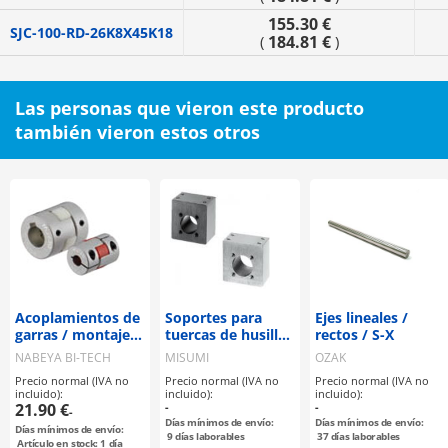
155.30 €
SJC-100-RD-26K8X45K18
184.81 €
(
)
Las personas que vieron este producto
también vieron estos otros
Acoplamientos de
Soportes para
Ejes lineales /
garras / montaje
tuercas de husillo
rectos / S-X
seleccionable /
de avance
NABEYA BI-TECH
MISUMI
OZAK
disco de garras:
Precio normal (IVA no
Precio normal (IVA no
Precio normal (IVA no
PU / cuerpo:
incluido):
incluido):
incluido):
aluminio / MJT /
21.90 €
-
-
-
NBK
Días mínimos de envío:
Días mínimos de envío:
Días mínimos de envío:
9
días laborables
37
días laborables
Artículo en stock: 1 día