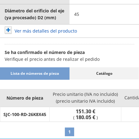
Diámetro del orificio del eje
45
(ya procesado) D2 (mm)
Ver más detalles del producto
Se ha confirmado el número de pieza
Verifique el precio antes de realizar el pedido
Lista de números de pieza
Catálogo
Precio unitario (IVA no incluido)
Cantid
Número de pieza
(precio unitario IVA incluido)
151.30 €
SJC-100-RD-26K8X45
180.05 €
(
)
1