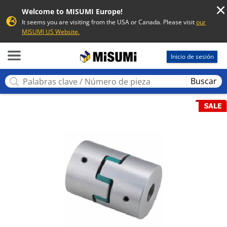
Welcome to MISUMI Europe!
It seems you are visiting from the USA or Canada. Please visit
our
MISUMI US Website.
MISUMI
Inicio de sesión
Buscar