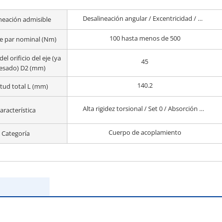
Desalineación angular / Excentricidad / Desalineación axial
neación admisible
100 hasta menos de 500
e par nominal (Nm)
el orificio del eje (ya
45
esado) D2 (mm)
140.2
tud total L (mm)
Alta rigidez torsional / Set 0 / Absorción de vibraciones
aracterística
Cuerpo de acoplamiento
Categoría