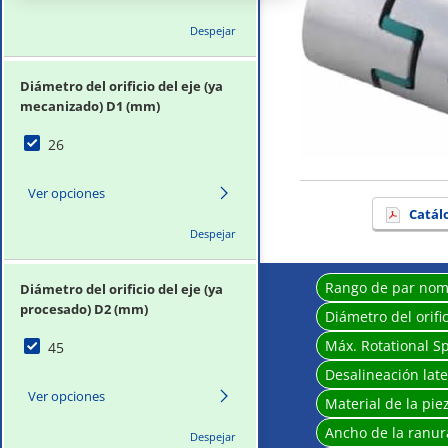
Despejar
Diámetro del orificio del eje (ya
mecanizado) D1 (mm)
26
Ver opciones
Catál
Despejar
Rango de par nom
Diámetro del orificio del eje (ya
procesado) D2 (mm)
Diámetro del orifi
Máx. Rotational 
45
Desalineación lat
Ver opciones
Material de la pie
Ancho de la ranur
Despejar