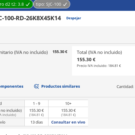
ro d2 t2:
3.8
tipo:
SJC-100
C-100-RD-26K8X45K14
Despejar
155.30 €
nitario (IVA no incluido)
Total (IVA no incluido)
155.30 €
Precio IVA incluido:
184.81 €
componentes
Productos similares
Cantidad:
d
1 - 9
10+
 no incluido)
155.30 €
155.30 €
A incluido
)
(
184.81 €
)
(
184.81 €
)
vío
13 días
Consultar en vivo