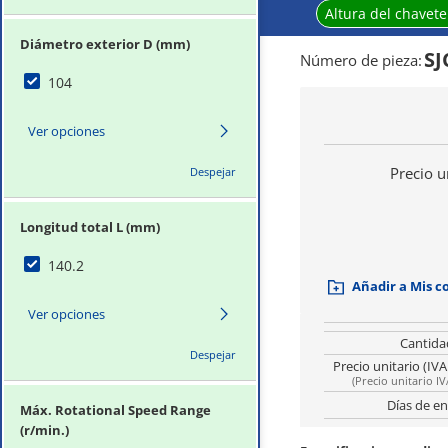
Altura del chavete
Diámetro exterior D (mm)
SJ
Número de pieza
:
104
Ver opciones
Precio u
Despejar
Longitud total L (mm)
140.2
Añadir a Mis 
Ver opciones
Cantida
Despejar
Precio unitario (IVA
(
Precio unitario IV
Días de en
Máx. Rotational Speed Range
(r/min.)