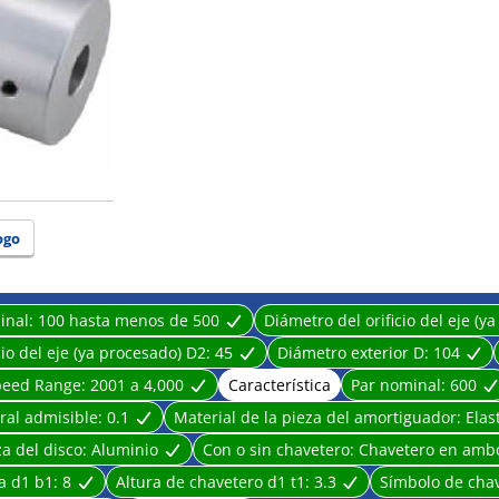
ogo
inal:
100 hasta menos de 500
Diámetro del orificio del eje (
cio del eje (ya procesado) D2:
45
Diámetro exterior D:
104
Speed Range:
2001 a 4,000
Característica
Par nominal:
600
eral admisible:
0.1
Material de la pieza del amortiguador:
Elas
za del disco:
Aluminio
Con o sin chavetero:
Chavetero en ambo
a d1 b1:
8
Altura de chavetero d1 t1:
3.3
Símbolo de cha