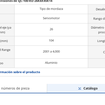
mensiones de SJC-100-RD-26K8X45K14
Tipo de mordaza
Desali
Servomotor
Rango d
l eje (ya
Diámetro d
26
(mm)
proc
104
D (mm)
Longi
d Range
2001 a 4,000
C
Aluminio
rpo
rmación sobre el producto
e números de pieza
Catálogo