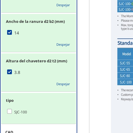
Despejar
Ancho de la ranura d2 b2 (mm)
14
Despejar
Altura del chavetero d2 t2 (mm)
3.8
Despejar
tipo
SJC-100
CAD