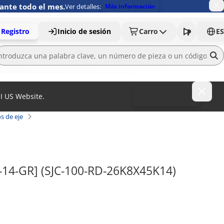
ante todo el mes.
Ver detalles:
Más información
Registro
Inicio de sesión
Carro
ES
MI US Website.
To MISUMI US
s de eje
C-14-GR] (SJC-100-RD-26K8X45K14)