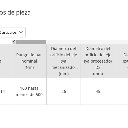
os de pieza
Diámetro del
Diámetro del
Rango de par
orificio del eje
orificio del eje
Di
a
nominal
(ya
(ya procesado)
ex
(Nm)
mecanizado)
D2
(mm)
D1
(mm)
100 hasta
K14
26
45
menos de 500