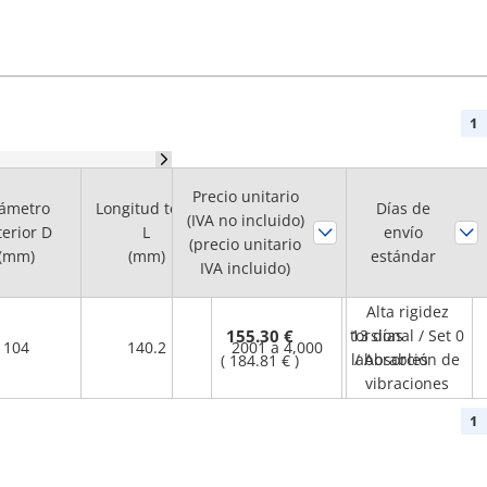
1
Precio unitario
Máx.
ámetro
Longitud total
Días de
(IVA no incluido)
Rotational
terior D
L
Característica
envío
(precio unitario
Speed Range
(mm)
(mm)
estándar
IVA incluido)
(r/min.)
Alta rigidez
155.30 €
torsional / Set 0
13 días
104
140.2
2001 a 4,000
laborables
/ Absorción de
(
184.81 €
)
vibraciones
1