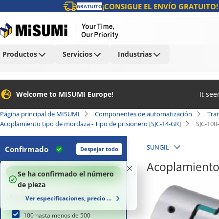
¡CONSIGUE EL ENVÍO GRATUITO!
GRATUITO
Productos
Servicios
Industrias
Welcome to MISUMI Europe!
It se
Página principal de MISUMI
Componentes de automatización
Tra
Acoplamiento tipo de mordaza - Tipo de prisionero [SJC-14-GR]
SJC-100
SUNGIL
Confirmado
Despejar todo
Acoplamiento 
100
%
Se ha confirmado el número
de pieza
Rango de par nominal (Nm)
Ver especificaciones, precio y plazo de entrega
100 hasta menos de 500