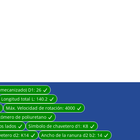
ya mecanizado) D1:
26
Longitud total L:
140.2
Máx. Velocidad de rotación:
4000
tómero de poliuretano
s lados
Símbolo de chavetero d1:
K8
vetero d2:
K14
Ancho de la ranura d2 b2:
14