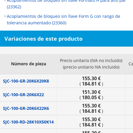
Acoplamientos de bloqueo sin llave Formato H para alto par
(23362)
Acoplamientos de bloqueo sin llave Form G con rango de
tolerancia aumentado (23360)
Variaciones de este producto
Precio unitario (IVA no incluido)
Número de pieza
C
(precio unitario IVA incluido)
155.30 €
SJC-100-GR-20K6X20K8
184.81 €
(
)
151.30 €
SJC-100-GR-20K6X22
180.05 €
(
)
155.30 €
SJC-100-GR-20K6X22K6
184.81 €
(
)
155.30 €
SJC-100-RD-28K10X50K14
184.81 €
(
)