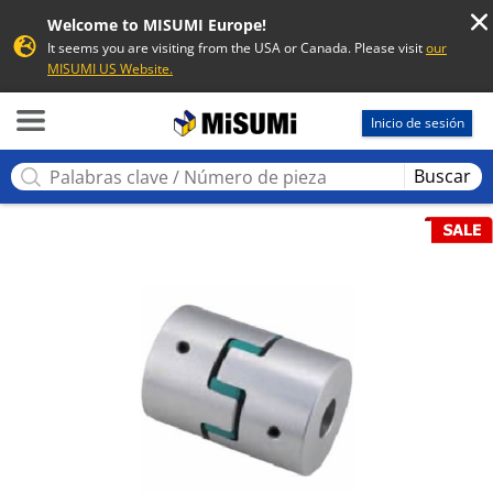
Welcome to MISUMI Europe!
It seems you are visiting from the USA or Canada. Please visit
our
MISUMI US Website.
MISUMI
Inicio de sesión
Buscar