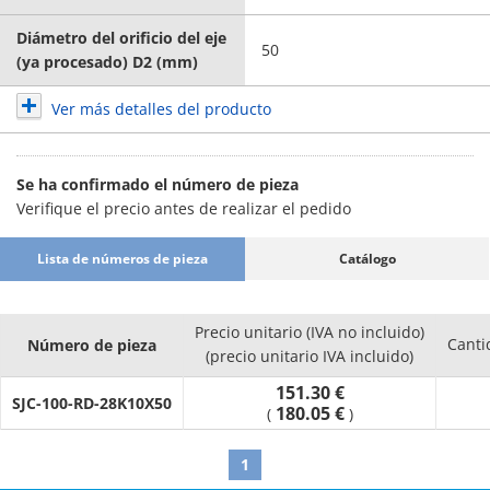
Diámetro del orificio del eje
50
(ya procesado) D2 (mm)
Ver más detalles del producto
Se ha confirmado el número de pieza
Verifique el precio antes de realizar el pedido
Lista de números de pieza
Catálogo
Precio unitario (IVA no incluido)
Canti
Número de pieza
(precio unitario IVA incluido)
151.30 €
SJC-100-RD-28K10X50
180.05 €
(
)
1