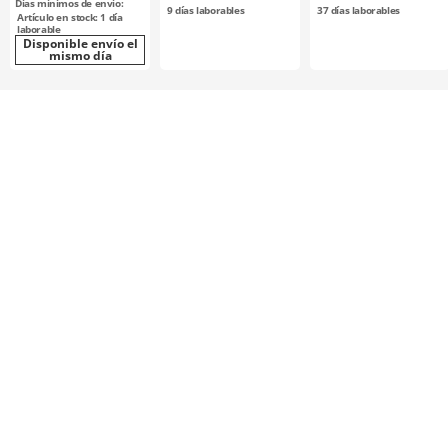
Días mínimos de envío:
9
días laborables
37
días laborables
Artículo en stock: 1 día
laborable
Disponible envío el
mismo día