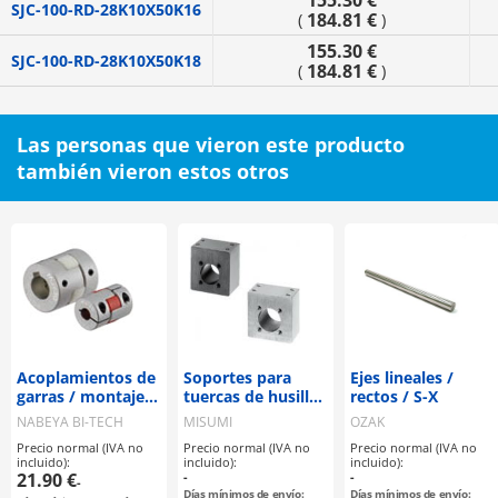
155.30 €
SJC-100-RD-28K10X50K16
184.81 €
(
)
155.30 €
SJC-100-RD-28K10X50K18
184.81 €
(
)
Las personas que vieron este producto
también vieron estos otros
Acoplamientos de
Soportes para
Ejes lineales /
garras / montaje
tuercas de husillo
rectos / S-X
seleccionable /
de avance
NABEYA BI-TECH
MISUMI
OZAK
disco de garras:
Precio normal (IVA no
Precio normal (IVA no
Precio normal (IVA no
PU / cuerpo:
incluido):
incluido):
incluido):
aluminio / MJT /
21.90 €
-
-
-
NBK
Días mínimos de envío:
Días mínimos de envío: