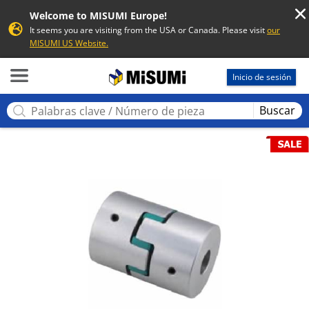
Welcome to MISUMI Europe!
It seems you are visiting from the USA or Canada. Please visit
our
MISUMI US Website.
MISUMI
Inicio de sesión
Buscar