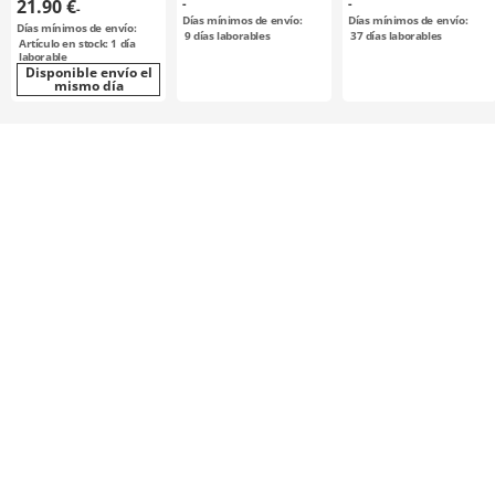
21.90 €
-
-
-
NBK
Días mínimos de envío:
Días mínimos de envío:
Días mínimos de envío:
9
días laborables
37
días laborables
Artículo en stock: 1 día
laborable
Disponible envío el
mismo día