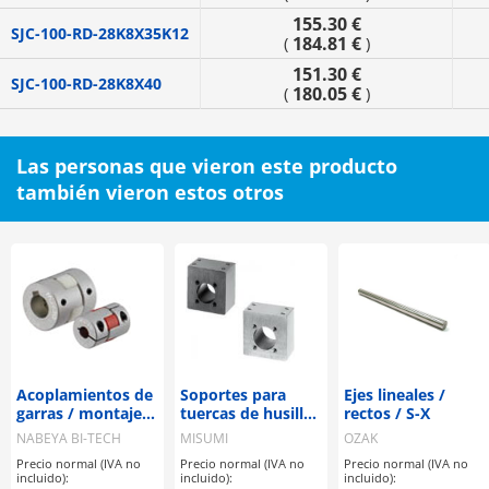
155.30 €
SJC-100-RD-28K8X35K12
184.81 €
(
)
151.30 €
SJC-100-RD-28K8X40
180.05 €
(
)
Las personas que vieron este producto
también vieron estos otros
Acoplamientos de
Soportes para
Ejes lineales /
garras / montaje
tuercas de husillo
rectos / S-X
seleccionable /
de avance
NABEYA BI-TECH
MISUMI
OZAK
disco de garras:
Precio normal (IVA no
Precio normal (IVA no
Precio normal (IVA no
PU / cuerpo:
incluido):
incluido):
incluido):
aluminio / MJT /