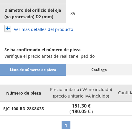
Diámetro del orificio del eje
35
(ya procesado) D2 (mm)
Ver más detalles del producto
Se ha confirmado el número de pieza
Verifique el precio antes de realizar el pedido
Lista de números de pieza
Catálogo
Precio unitario (IVA no incluido)
Cantid
Número de pieza
(precio unitario IVA incluido)
151.30 €
SJC-100-RD-28K8X35
180.05 €
(
)
1