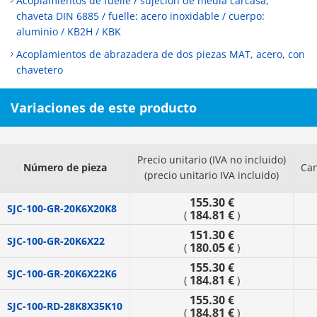
Acoplamientos de fuelle / sujeción de media carcasa,
chaveta DIN 6885 / fuelle: acero inoxidable / cuerpo:
aluminio / KB2H / KBK
Acoplamientos de abrazadera de dos piezas MAT, acero, con
chavetero
Variaciones de este producto
Precio unitario (IVA no incluido)
Número de pieza
Can
(precio unitario IVA incluido)
155.30 €
SJC-100-GR-20K6X20K8
184.81 €
(
)
151.30 €
SJC-100-GR-20K6X22
180.05 €
(
)
155.30 €
SJC-100-GR-20K6X22K6
184.81 €
(
)
155.30 €
SJC-100-RD-28K8X35K10
184.81 €
(
)