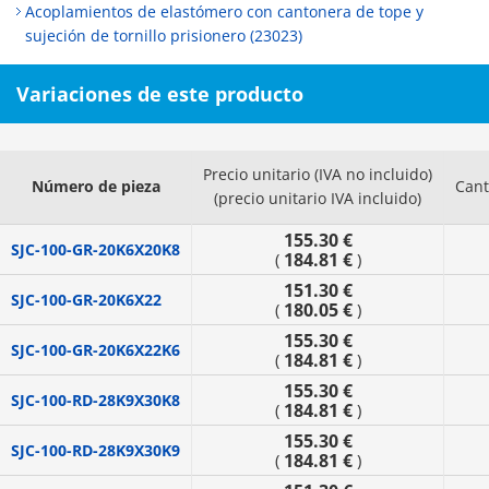
Acoplamientos de elastómero con cantonera de tope y
sujeción de tornillo prisionero (23023)
Variaciones de este producto
Precio unitario (IVA no incluido)
Número de pieza
Cant
(precio unitario IVA incluido)
155.30 €
SJC-100-GR-20K6X20K8
184.81 €
(
)
151.30 €
SJC-100-GR-20K6X22
180.05 €
(
)
155.30 €
SJC-100-GR-20K6X22K6
184.81 €
(
)
155.30 €
SJC-100-RD-28K9X30K8
184.81 €
(
)
155.30 €
SJC-100-RD-28K9X30K9
184.81 €
(
)