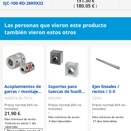
151.30 €
SJC-100-RD-28K9X32
180.05 €
(
)
Las personas que vieron este producto
también vieron estos otros
Acoplamientos de
Soportes para
Ejes lineales /
garras / montaje
tuercas de husillo
rectos / S-X
seleccionable /
de avance
NABEYA BI-TECH
MISUMI
OZAK
disco de garras:
Precio normal (IVA no
Precio normal (IVA no
Precio normal (IVA no
PU / cuerpo:
incluido):
incluido):
incluido):
aluminio / MJT /
21.90 €
-
-
-
NBK
Días mínimos de envío:
Días mínimos de envío:
Días mínimos de envío:
9
días laborables
37
días laborables
Artículo en stock: 1 día
laborable
Disponible envío el