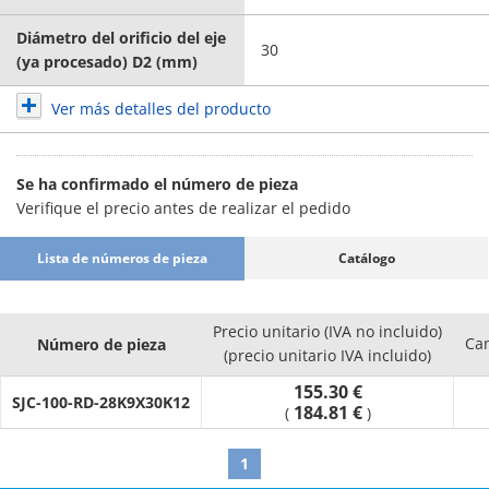
Diámetro del orificio del eje
30
(ya procesado) D2 (mm)
Ver más detalles del producto
Se ha confirmado el número de pieza
Verifique el precio antes de realizar el pedido
Lista de números de pieza
Catálogo
Precio unitario (IVA no incluido)
Ca
Número de pieza
(precio unitario IVA incluido)
155.30 €
SJC-100-RD-28K9X30K12
184.81 €
(
)
1