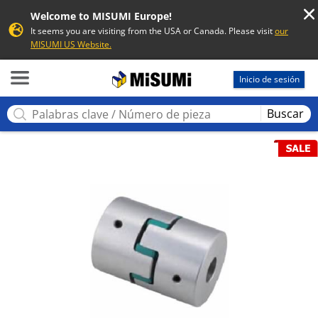
Welcome to MISUMI Europe!
It seems you are visiting from the USA or Canada. Please visit
our
MISUMI US Website.
MISUMI
Inicio de sesión
Buscar