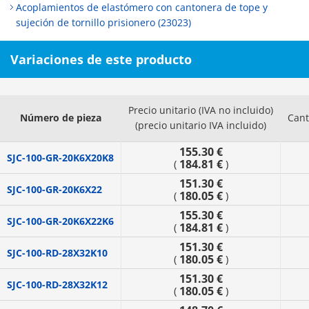
Acoplamientos de elastómero con cantonera de tope y
sujeción de tornillo prisionero (23023)
Variaciones de este producto
Precio unitario (IVA no incluido)
Número de pieza
Cant
(precio unitario IVA incluido)
155.30 €
SJC-100-GR-20K6X20K8
184.81 €
(
)
151.30 €
SJC-100-GR-20K6X22
180.05 €
(
)
155.30 €
SJC-100-GR-20K6X22K6
184.81 €
(
)
151.30 €
SJC-100-RD-28X32K10
180.05 €
(
)
151.30 €
SJC-100-RD-28X32K12
180.05 €
(
)