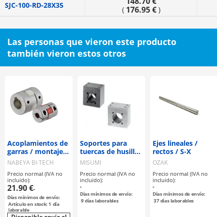
148.70 €
SJC-100-RD-28X35
176.95 €
(
)
Las personas que vieron este producto
también vieron estos otros
Acoplamientos de
Soportes para
Ejes lineales /
garras / montaje
tuercas de husillo
rectos / S-X
seleccionable /
de avance
NABEYA BI-TECH
MISUMI
OZAK
disco de garras:
Precio normal (IVA no
Precio normal (IVA no
Precio normal (IVA no
PU / cuerpo:
incluido):
incluido):
incluido):
aluminio / MJT /
21.90 €
-
-
-
NBK
Días mínimos de envío:
Días mínimos de envío:
Días mínimos de envío:
9
días laborables
37
días laborables
Artículo en stock: 1 día
laborable
Disponible envío el