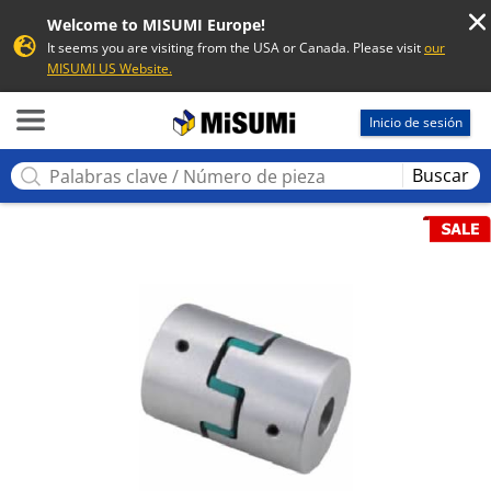
Welcome to MISUMI Europe!
It seems you are visiting from the USA or Canada. Please visit
our
MISUMI US Website.
MISUMI
Inicio de sesión
Buscar