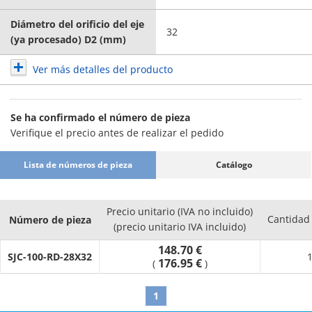
Diámetro del orificio del eje
32
(ya procesado) D2 (mm)
Ver más detalles del producto
Se ha confirmado el número de pieza
Verifique el precio antes de realizar el pedido
Lista de números de pieza
Catálogo
Precio unitario (IVA no incluido)
Cantidad
Número de pieza
(precio unitario IVA incluido)
148.70 €
SJC-100-RD-28X32
1
176.95 €
(
)
1