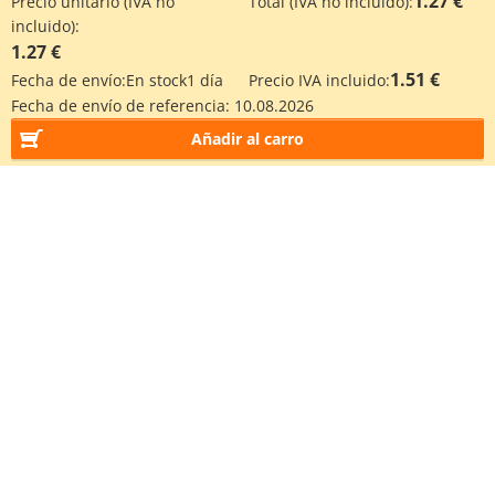
1.27 €
Precio unitario (IVA no
Total (IVA no incluido):
incluido):
1.27 €
1.51 €
Fecha de envío:
En stock
1 día
Precio IVA incluido:
Fecha de envío de referencia:
10.08.2026
Añadir al carro