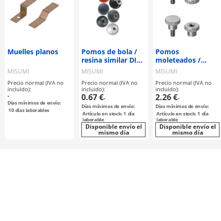
Muelles planos
Pomos de bola /
Pomos
resina similar DIN
moleteados /
319
diámetro pequeño
MISUMI
MISUMI
MISUMI
similar DIN 464 /
Precio normal (IVA no
Precio normal (IVA no
Precio normal (IVA no
similar DIN 466 /
incluido):
incluido):
incluido):
similar DIN 467
-
0.67 €
2.26 €
-
-
Días mínimos de envío:
Días mínimos de envío:
Días mínimos de envío:
10
días laborables
Artículo en stock: 1 día
Artículo en stock: 1 día
laborable
laborable
Disponible envío el
Disponible envío el
mismo día
mismo día