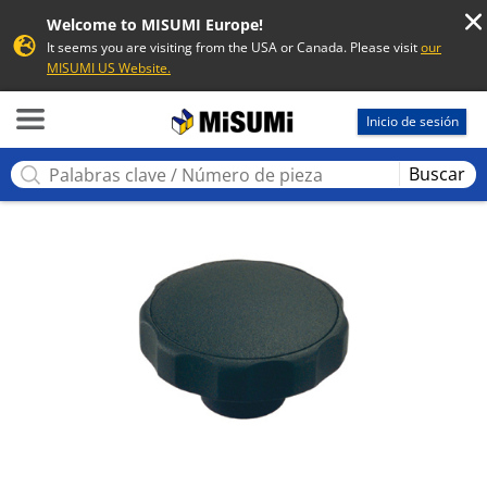
Welcome to MISUMI Europe!
It seems you are visiting from the USA or Canada. Please visit
our
MISUMI US Website.
MISUMI
Inicio de sesión
Buscar