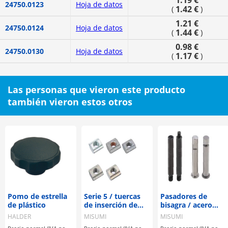
24750.0123
Hoja de datos
1.42 €
(
)
1.21 €
24750.0124
Hoja de datos
1.44 €
(
)
0.98 €
24750.0130
Hoja de datos
1.17 €
(
)
Las personas que vieron este producto
también vieron estos otros
Pomo de estrella
Serie 5 / tuercas
Pasadores de
de plástico
de inserción de
bisagra / acero
premontaje
inoxidable, acero /
HALDER
MISUMI
MISUMI
libre elección de