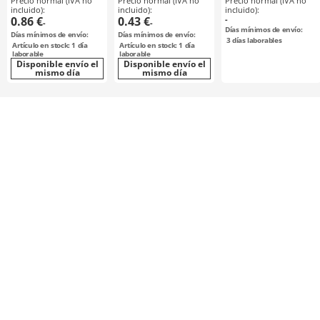
Precio normal (IVA no
Precio normal (IVA no
Precio normal (IVA no
forma de extremo
incluido):
incluido):
incluido):
0.86 €
0.43 €
-
-
-
Días mínimos de envío:
Días mínimos de envío:
Días mínimos de envío:
3
días laborables
Artículo en stock: 1 día
Artículo en stock: 1 día
laborable
laborable
Disponible envío el
Disponible envío el
mismo día
mismo día