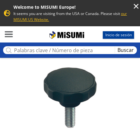
Welcome to MISUMI Europe!
It seems you are visiting from the USA or Canada. Please visit
our
MISUMI US Website.
MISUMI
Inicio de sesión
Buscar