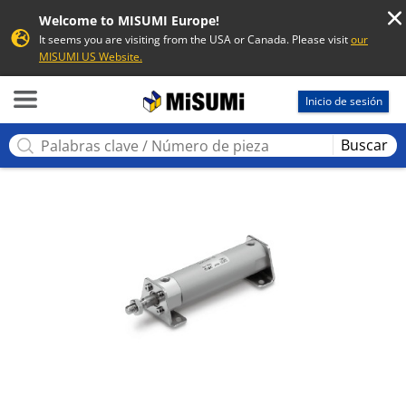
Welcome to MISUMI Europe!
It seems you are visiting from the USA or Canada. Please visit
our
MISUMI US Website.
MISUMI
Inicio de sesión
Buscar