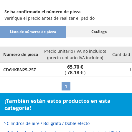
Se ha confirmado el número de pieza
Verifique el precio antes de realizar el pedido
Lista de números de pieza
Catálogo
Precio unitario (IVA no incluido)
Número de pieza
Cantidad
(precio unitario IVA incluido)
65.70 €
CDG1KBN25-25Z
1
78.18 €
(
)
1
¡También están estos productos en esta
categoría!
Cilindros de aire / Bolígrafo / Doble efecto