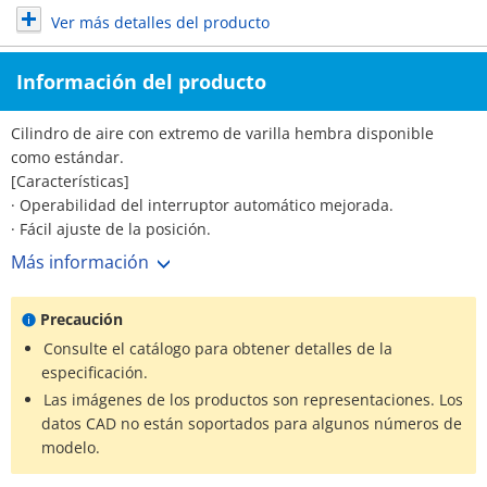
Ver más detalles del producto
Información del producto
Cilindro de aire con extremo de varilla hembra disponible
como estándar.
[Características]
· Operabilidad del interruptor automático mejorada.
· Fácil ajuste de la posición.
· Ninguna rosca hembra para montaje con soportes de muñón
Más información
añadida a la variación de tipo básico.
· Los números de parte están establecidos para productos con
Precaución
soportes finales de varilla y soportes de pivote. (No es
necesario pedirlo por separado).
Consulte el catálogo para obtener detalles de la
·*Consulte el catálogo del fabricante para ver las
especificación.
especificaciones detalladas.
Las imágenes de los productos son representaciones. Los
·*Las imágenes de los productos son representaciones. Los
datos CAD no están soportados para algunos números de
datos CAD no están soportados para algunos números de
modelo.
modelo.