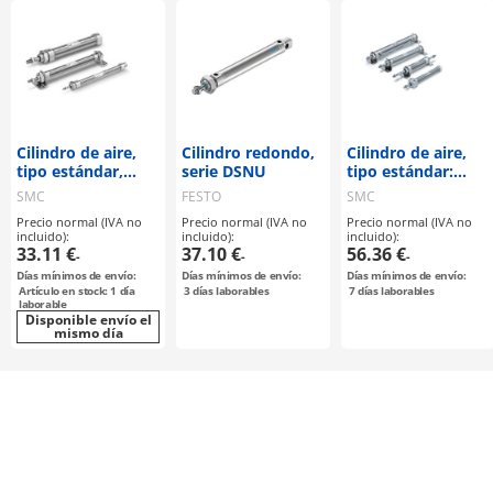
Cilindro de aire,
Cilindro redondo,
Cilindro de aire,
tipo estándar,
serie DSNU
tipo estándar:
doble efecto,
doble efecto,
SMC
FESTO
SMC
vástago simple
vástago simple
Precio normal (IVA no
Precio normal (IVA no
Precio normal (IVA no
serie C85
serie CM2
incluido):
incluido):
incluido):
33.11 €
37.10 €
56.36 €
-
-
-
Días mínimos de envío:
Días mínimos de envío:
Días mínimos de envío:
Artículo en stock: 1 día
3
días laborables
7
días laborables
laborable
Disponible envío el
mismo día