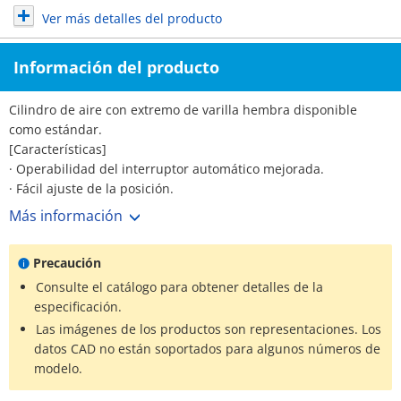
Ver más detalles del producto
Información del producto
Cilindro de aire con extremo de varilla hembra disponible
como estándar.
[Características]
· Operabilidad del interruptor automático mejorada.
· Fácil ajuste de la posición.
· Ninguna rosca hembra para montaje con soportes de muñón
Más información
añadida a la variación de tipo básico.
· Los números de parte están establecidos para productos con
Precaución
soportes finales de varilla y soportes de pivote. (No es
necesario pedirlo por separado).
Consulte el catálogo para obtener detalles de la
·*Consulte el catálogo del fabricante para ver las
especificación.
especificaciones detalladas.
Las imágenes de los productos son representaciones. Los
·*Las imágenes de los productos son representaciones. Los
datos CAD no están soportados para algunos números de
datos CAD no están soportados para algunos números de
modelo.
modelo.