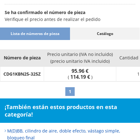
Se ha confirmado el número de pieza
Verifique el precio antes de realizar el pedido
Lista de números de pieza
Catálogo
Precio unitario (IVA no incluido)
Número de pieza
Cantidad
(precio unitario IVA incluido)
95.96 €
CDG1KBN25-325Z
1
114.19 €
(
)
1
¡También están estos productos en esta
categoría!
M(D)BB, cilindro de aire, doble efecto, vástago simple,
bloqueo final