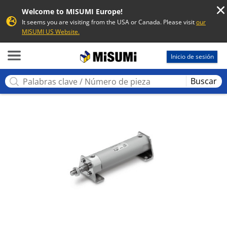
Welcome to MISUMI Europe!
It seems you are visiting from the USA or Canada. Please visit
our
MISUMI US Website.
MISUMI
Inicio de sesión
Buscar