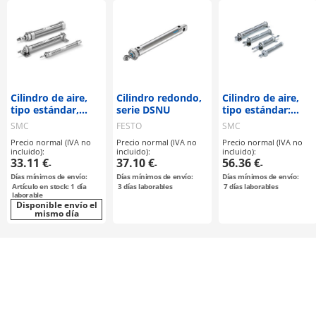
Cilindro de aire,
Cilindro redondo,
Cilindro de aire,
tipo estándar,
serie DSNU
tipo estándar:
doble efecto,
doble efecto,
SMC
FESTO
SMC
vástago simple
vástago simple
Precio normal (IVA no
Precio normal (IVA no
Precio normal (IVA no
serie C85
serie CM2
incluido):
incluido):
incluido):
33.11 €
37.10 €
56.36 €
-
-
-
Días mínimos de envío:
Días mínimos de envío:
Días mínimos de envío:
Artículo en stock: 1 día
3
días laborables
7
días laborables
laborable
Disponible envío el
mismo día