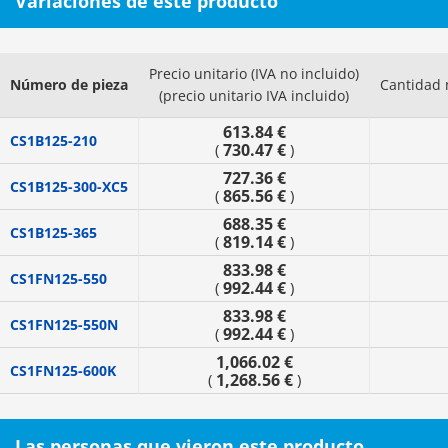
Variaciones de este producto
Precio unitario (IVA no incluido)
Número de pieza
Cantidad 
(precio unitario IVA incluido)
613.84 €
CS1B125-210
730.47 €
(
)
727.36 €
CS1B125-300-XC5
865.56 €
(
)
688.35 €
CS1B125-365
819.14 €
(
)
833.98 €
CS1FN125-550
992.44 €
(
)
833.98 €
CS1FN125-550N
992.44 €
(
)
1,066.02 €
CS1FN125-600K
1,268.56 €
(
)
Las personas que vieron este producto