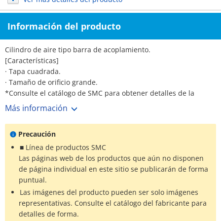
Información del producto
Cilindro de aire tipo barra de acoplamiento.
[Características]
· Tapa cuadrada.
· Tamaño de orificio grande.
*Consulte el catálogo de SMC para obtener detalles de la
especificación.
Más información
*Las imágenes del producto son imágenes representativas. Los
datos CAD no están soportados para algunos números de
Precaución
modelo.
■ Línea de productos SMC
Las páginas web de los productos que aún no disponen
de página individual en este sitio se publicarán de forma
puntual.
Las imágenes del producto pueden ser solo imágenes
representativas. Consulte el catálogo del fabricante para
detalles de forma.