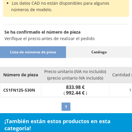
Los datos CAD no están disponibles para algunos
números de modelo.
Se ha confirmado el número de pieza
Verifique el precio antes de realizar el pedido
Lista de números de pieza
Catálogo
Precio unitario (IVA no incluido)
Número de pieza
Cantidad
(precio unitario IVA incluido)
833.98 €
CS1FN125-530N
1
992.44 €
(
)
1
¡También están estos productos en esta
categoría!