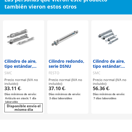
también vieron estos otros
Cilindro de aire,
Cilindro redondo,
Cilindro de aire,
tipo estándar,
serie DSNU
tipo estándar:
doble efecto,
doble efecto,
SMC
FESTO
SMC
vástago simple
vástago simple
Precio normal (IVA no
Precio normal (IVA no
Precio normal (IVA no
serie C85
serie CM2
incluido):
incluido):
incluido):
33.11 €
37.10 €
56.36 €
-
-
-
Días mínimos de envío:
Días mínimos de envío:
Días mínimos de envío:
Artículo en stock: 1 día
3
días laborables
7
días laborables
laborable
Disponible envío el
mismo día