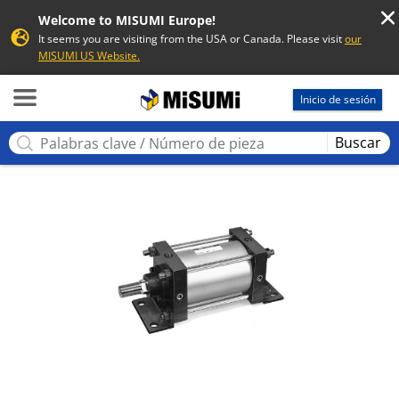
Welcome to MISUMI Europe!
It seems you are visiting from the USA or Canada. Please visit
our
MISUMI US Website.
MISUMI
Inicio de sesión
Buscar