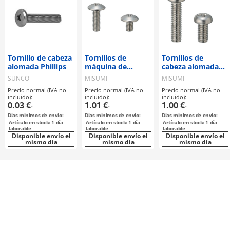
Tornillo de cabeza
Tornillos de
Tornillos de
alomada Phillips
máquina de
cabeza alomada
cabeza truss con
con hueco cruzado
SUNCO
MISUMI
MISUMI
hueco cruzado
Precio normal (IVA no
Precio normal (IVA no
Precio normal (IVA no
incluido):
incluido):
incluido):
0.03 €
1.01 €
1.00 €
-
-
-
Días mínimos de envío:
Días mínimos de envío:
Días mínimos de envío:
Artículo en stock: 1 día
Artículo en stock: 1 día
Artículo en stock: 1 día
laborable
laborable
laborable
Disponible envío el
Disponible envío el
Disponible envío el
mismo día
mismo día
mismo día