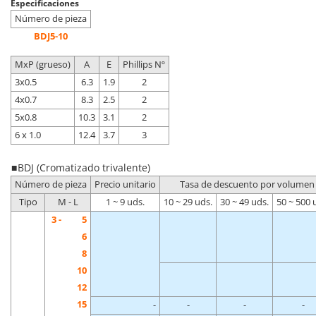
Especificaciones
Número de pieza
BDJ5-10
MxP (grueso)
A
E
Phillips Nº
3x0.5
6.3
1.9
2
4x0.7
8.3
2.5
2
5x0.8
10.3
3.1
2
6 x 1.0
12.4
3.7
3
■ BDJ (Cromatizado trivalente)
Número de pieza
Precio unitario
Tasa de descuento por volumen
Tipo
M - L
1 ~ 9 uds.
10 ~ 29 uds.
30 ~ 49 uds.
50 ~ 500 
3 -
5
6
8
10
12
15
-
-
-
-