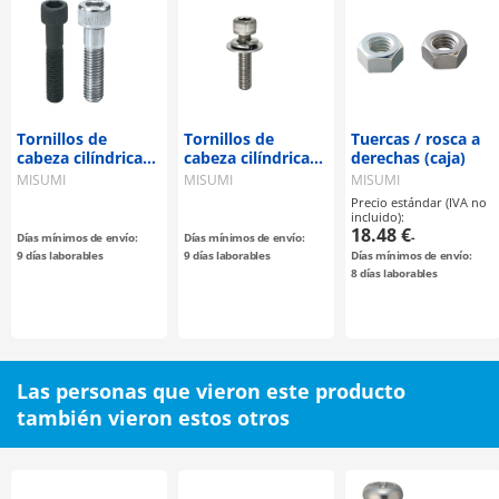
Tornillos de
Tornillos de
Tuercas / rosca a
cabeza cilíndrica
cabeza cilíndrica
derechas (caja)
con hexágono
con hexágono
MISUMI
MISUMI
MISUMI
interior / longitud
interior - con set
Precio estándar (IVA no
configurable
de arandelas
incluido):
grandes
18.48 €
-
Días mínimos de envío:
Días mínimos de envío:
9 días laborables
9 días laborables
Días mínimos de envío:
8 días laborables
Las personas que vieron este producto
también vieron estos otros