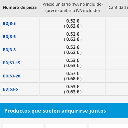
Precio unitario (IVA no incluido)
Número de pieza
Cantidad 
(precio unitario IVA incluido)
0.52 €
BDJ3-5
0.62 €
(
)
0.52 €
BDJ3-6
0.62 €
(
)
0.52 €
BDJ3-8
0.62 €
(
)
0.53 €
BDJS3-15
0.63 €
(
)
0.57 €
BDJS3-20
0.68 €
(
)
0.53 €
BDJS3-5
0.63 €
(
)
Productos que suelen adquirirse juntos