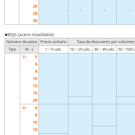
20
-
-
-
-
25
30
■ BDJS (acero inoxidable)
Número de pieza
Precio unitario
Tasa de descuento por volumen
Tipo
M - L
1 ~ 9 uds.
10 ~ 29 uds.
30 ~ 49 uds.
50 ~ 500 
3 -
5
6
8
10
12
15
20
4 -
6
8
10
12