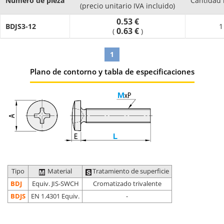
Número de pieza
Cantidad
(precio unitario IVA incluido)
0.53 €
BDJS3-12
1
0.63 €
(
)
1
Plano de contorno y tabla de especificaciones
Tipo
Material
Tratamiento de superficie
BDJ
Equiv. JIS-SWCH
Cromatizado trivalente
BDJS
EN 1.4301 Equiv.
-