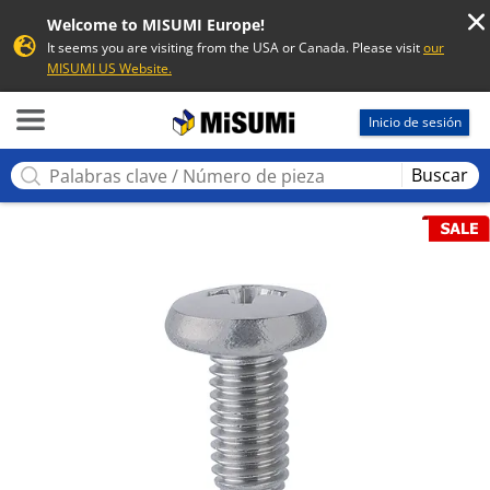
Welcome to MISUMI Europe!
It seems you are visiting from the USA or Canada. Please visit
our
MISUMI US Website.
MISUMI
Inicio de sesión
Buscar