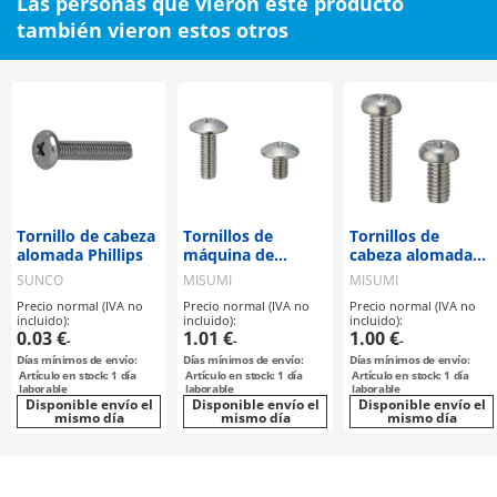
Las personas que vieron este producto
también vieron estos otros
Tornillo de cabeza
Tornillos de
Tornillos de
alomada Phillips
máquina de
cabeza alomada
cabeza truss con
con hueco cruzado
SUNCO
MISUMI
MISUMI
hueco cruzado
Precio normal (IVA no
Precio normal (IVA no
Precio normal (IVA no
incluido):
incluido):
incluido):
0.03 €
1.01 €
1.00 €
-
-
-
Días mínimos de envío:
Días mínimos de envío:
Días mínimos de envío:
Artículo en stock: 1 día
Artículo en stock: 1 día
Artículo en stock: 1 día
laborable
laborable
laborable
Disponible envío el
Disponible envío el
Disponible envío el
mismo día
mismo día
mismo día