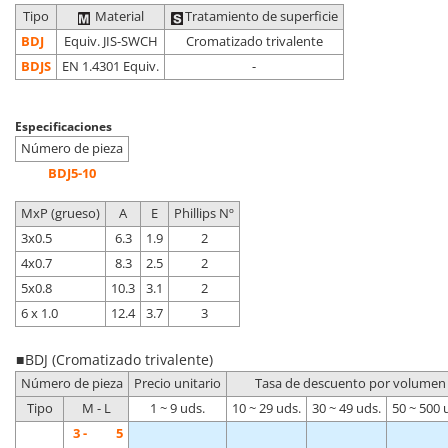
Tipo
Material
Tratamiento de superficie
BDJ
Equiv. JIS-SWCH
Cromatizado trivalente
BDJS
EN 1.4301 Equiv.
-
Especificaciones
Número de pieza
BDJ5-10
MxP (grueso)
A
E
Phillips Nº
3x0.5
6.3
1.9
2
4x0.7
8.3
2.5
2
5x0.8
10.3
3.1
2
6 x 1.0
12.4
3.7
3
■ BDJ (Cromatizado trivalente)
Número de pieza
Precio unitario
Tasa de descuento por volumen
Tipo
M - L
1 ~ 9 uds.
10 ~ 29 uds.
30 ~ 49 uds.
50 ~ 500 
3 -
5