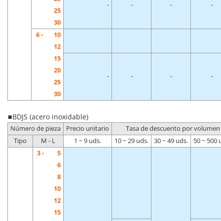
-
-
-
-
25
30
6 -
10
12
15
20
-
-
-
-
25
30
■ BDJS (acero inoxidable)
Número de pieza
Precio unitario
Tasa de descuento por volumen
Tipo
M - L
1 ~ 9 uds.
10 ~ 29 uds.
30 ~ 49 uds.
50 ~ 500 
3 -
5
6
8
10
12
15