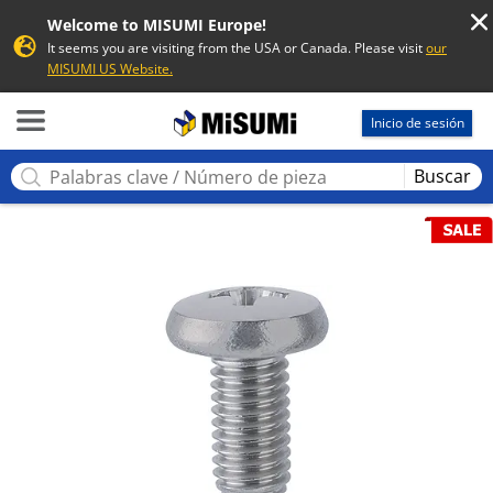
Welcome to MISUMI Europe!
It seems you are visiting from the USA or Canada. Please visit
our
MISUMI US Website.
MISUMI
Inicio de sesión
Buscar