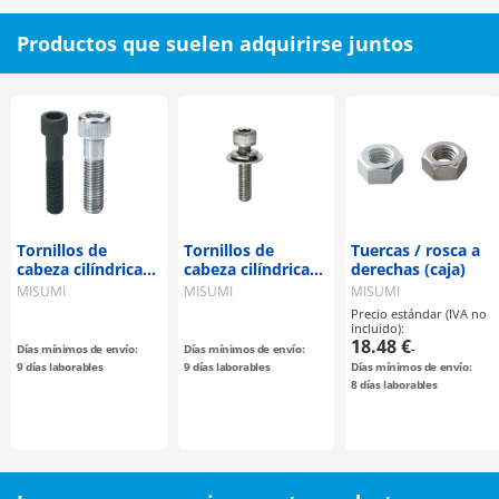
Productos que suelen adquirirse juntos
Tornillos de
Tornillos de
Tuercas / rosca a
cabeza cilíndrica
cabeza cilíndrica
derechas (caja)
con hexágono
con hexágono
MISUMI
MISUMI
MISUMI
interior / longitud
interior - con set
Precio estándar (IVA no
configurable
de arandelas
incluido):
grandes
18.48 €
-
Días mínimos de envío:
Días mínimos de envío:
9 días laborables
9 días laborables
Días mínimos de envío:
8 días laborables