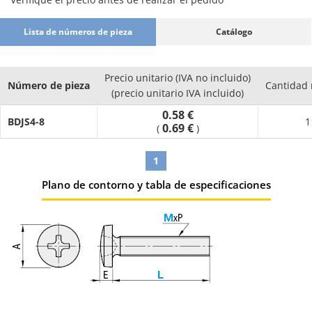
Lista de números de pieza
Catálogo
Precio unitario (IVA no incluido)
Número de pieza
Cantidad
(precio unitario IVA incluido)
0.58 €
BDJS4-8
1
0.69 €
(
)
1
Plano de contorno y tabla de especificaciones