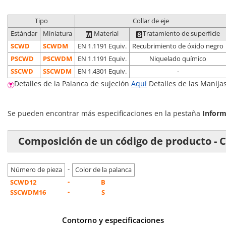
Tipo
Collar de eje
Estándar
Miniatura
Material
Tratamiento de superficie
SCWD
SCWDM
EN 1.1191 Equiv.
Recubrimiento de óxido negro
P
SCWD
P
SCWDM
EN 1.1191 Equiv.
Niquelado químico
S
SCWD
S
SCWDM
EN 1.4301 Equiv.
-
Detalles de la Palanca de sujeción
Aquí
Detalles de las Manija
Se pueden encontrar más especificaciones en la pestaña
Inform
Composición de un código de producto - Co
-
Número de pieza
Color de la palanca
-
SCWD12
B
-
SSCWDM16
S
Contorno y especificaciones