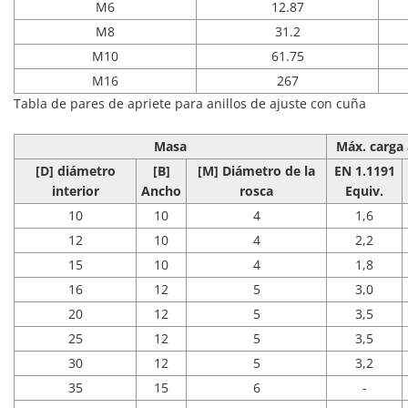
M6
12.87
M8
31.2
M10
61.75
M16
267
Tabla de pares de apriete para anillos de ajuste con cuña
Masa
Máx. carga 
[D] diámetro
[B]
[M]
Diámetro de la
EN 1.1191
interior
Ancho
rosca
Equiv.
10
10
4
1,6
12
10
4
2,2
15
10
4
1,8
16
12
5
3,0
20
12
5
3,5
25
12
5
3,5
30
12
5
3,2
35
15
6
-