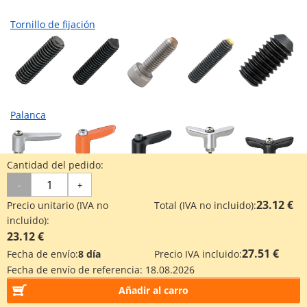
Tornillo de fijación
Palanca
Cantidad del pedido:
-
+
Soporte de eje
23.12 €
Precio unitario (IVA no
Total (IVA no incluido):
incluido):
23.12 €
27.51 €
Fecha de envío:
8 día
Precio IVA incluido:
Fecha de envío de referencia:
18.08.2026
Aplicaciones industriales
Añadir al carro