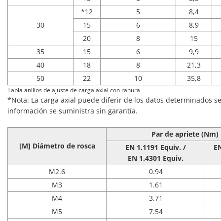
*12
5
8,4
30
15
6
8,9
20
8
15
35
15
6
9,9
40
18
8
21,3
50
22
10
35,8
Tabla anillos de ajuste de carga axial con ranura
*Nota: La carga axial puede diferir de los datos determinados se
información se suministra sin garantía.
Par de apriete
(Nm)
[M] Diámetro de rosca
EN 1.1191 Equiv. /
E
EN 1.4301 Equiv.
M2.6
0.94
M3
1.61
M4
3.71
M5
7.54