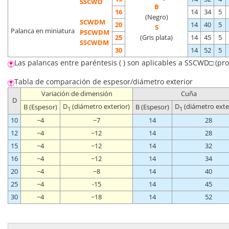
SSCWD
B
16
14
34
5
(Negro)
SCWDM
20
14
40
5
S
Palanca en miniatura
PSCWDM
25
(Gris plata)
14
45
5
SSCWDM
30
14
52
5
Las palancas entre paréntesis ( ) son aplicables a SSCWD□ (pr
Tabla de comparación de espesor/diámetro exterior
Variación de dimensión
Cuña
D
D
(diámetro exterior)
D
(diámetro exte
B (Espesor)
B (Espesor)
1
1
10
−4
−7
14
28
12
−4
−12
14
28
15
−4
−12
14
32
16
−4
−12
14
34
20
−4
−8
14
40
25
−4
-15
14
45
30
−4
−18
14
52