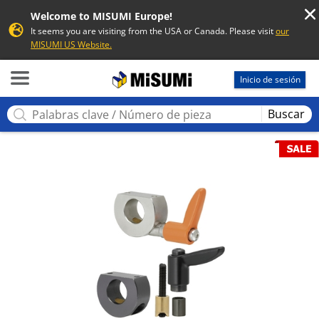
Welcome to MISUMI Europe!
It seems you are visiting from the USA or Canada. Please visit
our
MISUMI US Website.
MISUMI
Inicio de sesión
Buscar