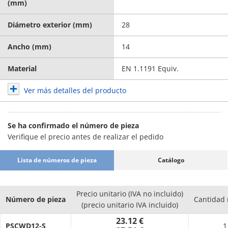
(mm)
Diámetro exterior (mm)
28
Ancho (mm)
14
Material
EN 1.1191 Equiv.
Ver más detalles del producto
Se ha confirmado el número de pieza
Verifique el precio antes de realizar el pedido
Lista de números de pieza
Catálogo
Precio unitario (IVA no incluido)
Número de pieza
Cantidad
(precio unitario IVA incluido)
23.12 €
PSCWD12-S
1