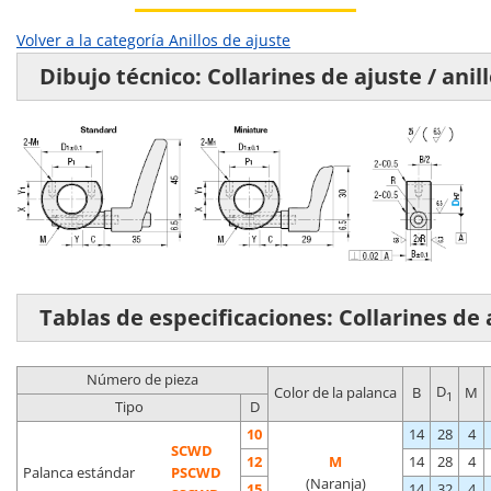
Volver a la categoría Anillos de ajuste
Dibujo técnico: Collarines de ajuste / anil
Tablas de especificaciones: Collarines de 
Número de pieza
D
Color de la palanca
B
M
1
Tipo
D
10
14
28
4
SCWD
12
M
14
28
4
Palanca estándar
PSCWD
(Naranja)
15
14
32
4