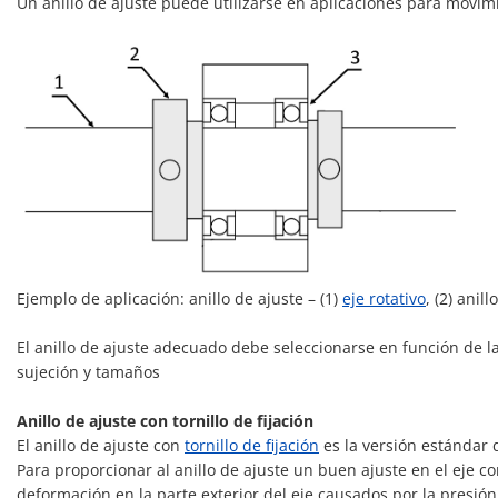
Un anillo de ajuste puede utilizarse en aplicaciones para movimie
Ejemplo de aplicación: anillo de ajuste – (1)
eje rotativo
, (2) anill
El anillo de ajuste adecuado debe seleccionarse en función de la
sujeción y tamaños
Anillo de ajuste con tornillo de fijación
El anillo de ajuste con
tornillo de fijación
es la versión estándar de
Para proporcionar al anillo de ajuste un buen ajuste en el eje c
deformación en la parte exterior del eje causados por la presión d