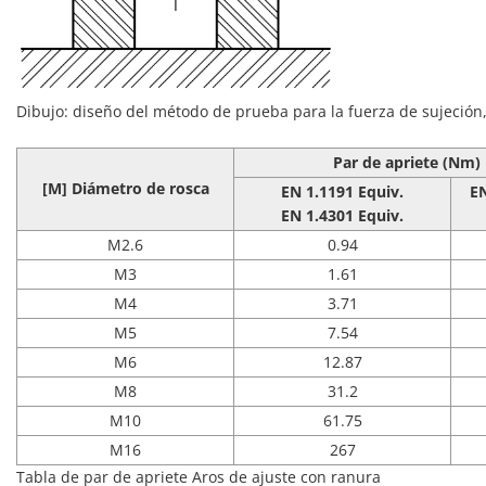
Dibujo: diseño del método de prueba para la fuerza de sujeción, (1
Par de apriete (Nm)
[M] Diámetro de rosca
EN 1.1191 Equiv.
E
EN 1.4301 Equiv.
M2.6
0.94
M3
1.61
M4
3.71
M5
7.54
M6
12.87
M8
31.2
M10
61.75
M16
267
Tabla de par de apriete Aros de ajuste con ranura