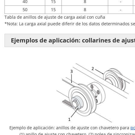
40
15
8
-
50
15
8
-
Tabla de anillos de ajuste de carga axial con cuña
*Nota: La carga axial puede diferir de los datos determinados se
Ejemplos de aplicación: collarines de ajust
Ejemplo de aplicación: anillos de ajuste con chavetero para
po
(1) anillo de ajuste con chavetero, (2) polea de sincroniza