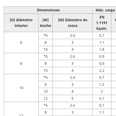
Dimensiones
Máx. carga 
EN
[D] diámetro
[W]
[M] Diámetro de
1.1191
interior
Ancho
rosca
Equiv.
*6
2.6
0,7
6
8
3
1,1
10
4
1,8
*6
2.6
0,9
8
8
3
0,6
10
4
2,2
*6
2.6
0,7
8
3
1,2
10
10
4
2
12
5
5,1
*6
2.6
0,7
8
3
1,1
12