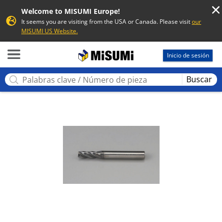
Welcome to MISUMI Europe!
It seems you are visiting from the USA or Canada. Please visit
our
MISUMI US Website.
MISUMI
Inicio de sesión
Buscar