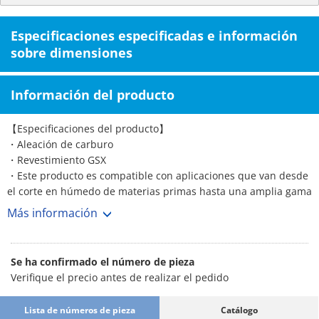
Especificaciones especificadas e información
sobre dimensiones
Información del producto
【Especificaciones del producto】
・Aleación de carburo
・Revestimiento GSX
・Este producto es compatible con aplicaciones que van desde
el corte en húmedo de materias primas hasta una amplia gama
de cortes en seco.
Más información
・Diámetro de la punta…3.0
・Longitud…45
・Hoja L…7.5
Se ha confirmado el número de pieza
・Diámetro del vástago…6
Verifique el precio antes de realizar el pedido
Lista de números de pieza
Catálogo