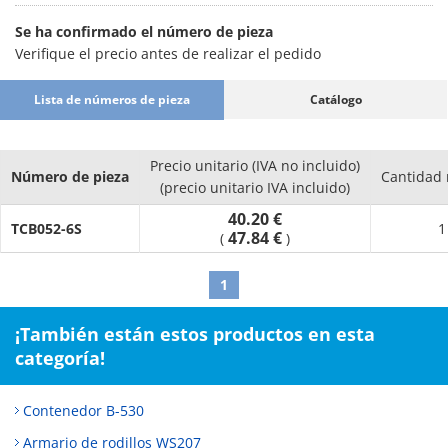
Se ha confirmado el número de pieza
Verifique el precio antes de realizar el pedido
Lista de números de pieza
Catálogo
Precio unitario (IVA no incluido)
Número de pieza
Cantidad
(precio unitario IVA incluido)
40.20 €
TCB052-6S
1
47.84 €
(
)
1
¡También están estos productos en esta
categoría!
Contenedor B-530
Armario de rodillos WS207