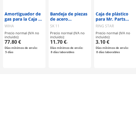
Amortiguador de
Bandeja de piezas
Caja de plástico
gas para la Caja de
de acero
para Mr. Parts
Herramientas XXL
inoxidable
Case
WIHA
SK 11
RING STAR
III
(SUS304)
Precio normal (IVA no
Precio normal (IVA no
Precio normal (IVA no
incluido):
incluido):
incluido):
77.80 €
11.70 €
3.10 €
-
Días mínimos de envío:
Días mínimos de envío:
Días mínimos de envío:
5
días
8
días laborables
8
días laborables