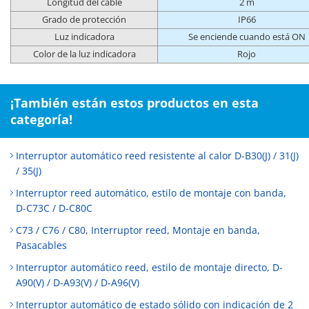
Longitud del cable
2 m
Grado de protección
IP66
Luz indicadora
Se enciende cuando está ON
Color de la luz indicadora
Rojo
¡También están estos productos en esta
categoría!
Interruptor automático reed resistente al calor D-B30(J) / 31(J)
/ 35(J)
Interruptor reed automático, estilo de montaje con banda,
D-C73C / D-C80C
C73 / C76 / C80, Interruptor reed, Montaje en banda,
Pasacables
Interruptor automático reed, estilo de montaje directo, D-
A90(V) / D-A93(V) / D-A96(V)
Interruptor automático de estado sólido con indicación de 2