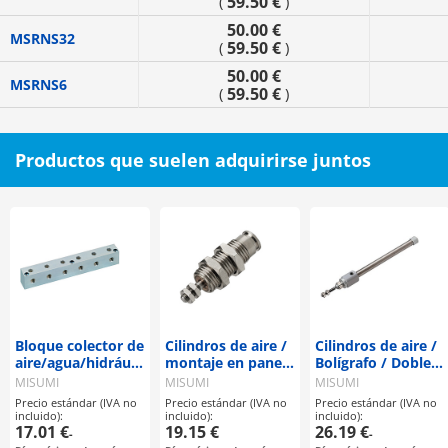
59.50 €
(
)
50.00 €
MSRNS32
59.50 €
(
)
50.00 €
MSRNS6
59.50 €
(
)
Productos que suelen adquirirse juntos
Bloque colector de
Cilindros de aire /
Cilindros de aire /
aire/agua/hidráulico
montaje en panel
Bolígrafo / Doble
-Tipo orificio en T-
/ simple efecto
efecto
MISUMI
MISUMI
MISUMI
Precio estándar (IVA no
Precio estándar (IVA no
Precio estándar (IVA no
incluido):
incluido):
incluido):
17.01 €
19.15 €
26.19 €
-
-