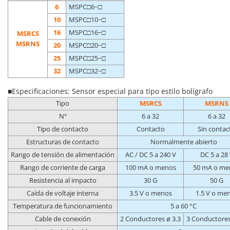
6
MSPC□6−□
10
MSPC□10−□
16
MSPC□16−□
MSRCS
MSRNS
20
MSPC□20−□
25
MSPC□25−□
32
MSPC□32−□
■Especificaciones: Sensor especial para tipo estilo bolígrafo
Tipo
MSRCS
MSRNS
Nº
6 a 32
6 a 32
Tipo de contacto
Contacto
Sin contac
Estructuras de contacto
Normalmente abierto
Rango de tensión de alimentación
AC / DC 5 a 240 V
DC 5 a 28
Rango de corriente de carga
100 mA o menos
50 mA o me
Resistencia al impacto
30 G
50 G
Caída de voltaje interna
3.5 V o menos
1.5 V o me
Temperatura de funcionamiento
5 a 60 °C
Cable de conexión
2 Conductores ø 3.3
3 Conductores