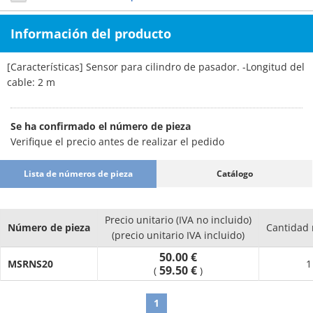
Información del producto
[Características] Sensor para cilindro de pasador. -Longitud del
cable: 2 m
Se ha confirmado el número de pieza
Verifique el precio antes de realizar el pedido
Lista de números de pieza
Catálogo
Precio unitario (IVA no incluido)
Número de pieza
Cantidad
(precio unitario IVA incluido)
50.00 €
MSRNS20
1
59.50 €
(
)
1