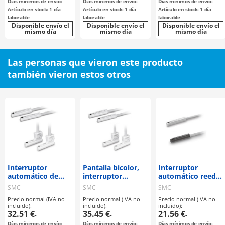
Días mínimos de envío:
Días mínimos de envío:
Días mínimos de envío:
Artículo en stock: 1 día
Artículo en stock: 1 día
Artículo en stock: 1 día
laborable
laborable
laborable
Disponible envío el
Disponible envío el
Disponible envío el
mismo día
mismo día
mismo día
Las personas que vieron este producto
también vieron estos otros
Interruptor
Pantalla bicolor,
Interruptor
automático de
interruptor
automático reed,
estado sólido,
automático sin
estilo de montaje
SMC
SMC
SMC
estilo de montaje
contacto, montaje
directo, D-A90(V) /
Precio normal (IVA no
Precio normal (IVA no
Precio normal (IVA no
directo, D-M9N(V)
directo, D-
D-A93(V) / D-
incluido):
incluido):
incluido):
/ D-M9P(V) / D-
M9NW/V, D-
A96(V)
32.51 €
35.45 €
21.56 €
-
-
-
M9B(V)
M9PW/V, D-
Días mínimos de envío:
Días mínimos de envío:
Días mínimos de envío: