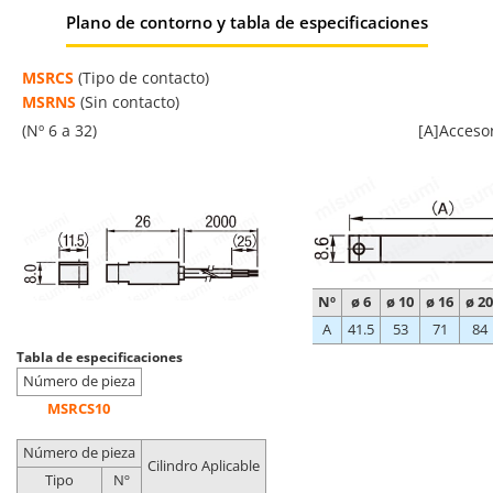
Plano de contorno y tabla de especificaciones
MSRCS
(Tipo de contacto)
MSRNS
(Sin contacto)
(Nº 6 a 32)
[A]Accesorio: 1 ud. (S
Nº
ø 6
ø 10
ø 16
ø 20
A
41.5
53
71
84
Tabla de especificaciones
Número de pieza
MSRCS10
Número de pieza
Cilindro Aplicable
Tipo
Nº