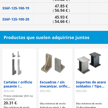
47.85 €
SS6F-125-100-19
56.94 €
(
)
45.93 €
SS6F-125-100-20
54.66 €
(
)
Productos que suelen adquirirse juntos
Cartelas / orificio
Escuadras / sin
Soportes de acero
pasante /
mecanizar, orificio
soldados / Tipo
perpendicularidad
pasante, orificio
placa
MISUMI
MISUMI
MISUMI
estándar
de pasador
Precio estándar (IVA no
paralelo /
incluido):
20.31 €
fundición /
-
Días mínimos de envío:
Días mínimos de envío:
tratamiento
Días mínimos de envío:
Artículo en stock: 1 día
25 días laborables