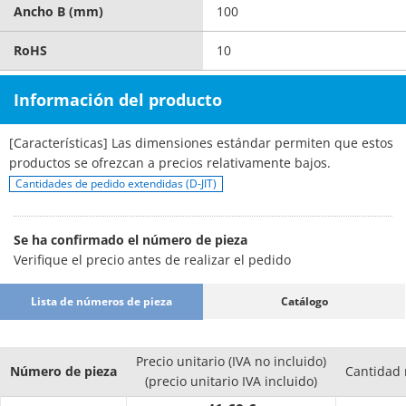
Ancho B (mm)
100
RoHS
10
Información del producto
[Características] Las dimensiones estándar permiten que estos
productos se ofrezcan a precios relativamente bajos.
Cantidades de pedido extendidas (D-JIT)
Se ha confirmado el número de pieza
Verifique el precio antes de realizar el pedido
Lista de números de pieza
Catálogo
Precio unitario (IVA no incluido)
Número de pieza
Cantidad
(precio unitario IVA incluido)