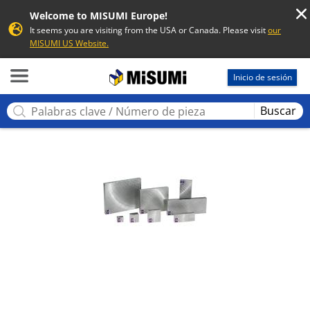
Welcome to MISUMI Europe!
It seems you are visiting from the USA or Canada. Please visit
our
MISUMI US Website.
MISUMI
Inicio de sesión
Buscar