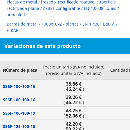
Placas de metal / fresado, rectificado rotativo, superficie
rectificada plana / AxBxT configurable / EN 1.0038 Equiv. /
annealed
Barras de metal / 1000x10x2 / planas / EN 1.4301 Equiv. /
HIKARI
Variaciones de este producto
Precio unitario (IVA no incluido)
Número de pieza
Cantidad 
(precio unitario IVA incluido)
38.86 €
SS6F-100-100-15
46.24 €
(
)
39.26 €
SS6F-100-100-16
46.72 €
(
)
43.75 €
SS6F-100-100-19
52.06 €
(
)
42.20 €
SS6F-125-100-16
50.22 €
(
)