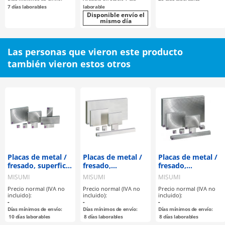
seleccionable
7 días laborables
laborable
Disponible envío el
mismo día
Las personas que vieron este producto
también vieron estos otros
Placas de metal /
Placas de metal /
Placas de metal /
fresado, superficie
fresado,
fresado,
rectificada
rectificado
rectificado
MISUMI
MISUMI
MISUMI
rotativa / A
rotativo,
rotativo,
Precio normal (IVA no
Precio normal (IVA no
Precio normal (IVA no
configurable / EN
superficie
superficie
incluido):
incluido):
incluido):
1.0038 Equiv.
rectificada plana /
rectificada plana /
-
-
-
AxBxT
AxBxT
Días mínimos de envío:
Días mínimos de envío:
Días mínimos de envío:
configurable / EN
configurable / EN
10
días laborables
8
días laborables
8
días laborables