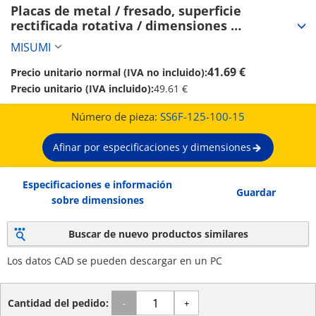
Placas de metal / fresado, superficie 
rectificada rotativa / dimensiones 
configurables / EN 1.0038 Equiv. (SS6F-125-100-
MISUMI
15)
41.69 €
Precio unitario normal (IVA no incluido):
Precio unitario (IVA incluido):
49.61 €
Número de pieza:
SS6F-125-100-15
Afinar por especificaciones y dimensiones
Especificaciones e información
Guardar
sobre dimensiones
Buscar de nuevo productos similares
Los datos CAD se pueden descargar en un PC
Cantidad del pedido:
-
+