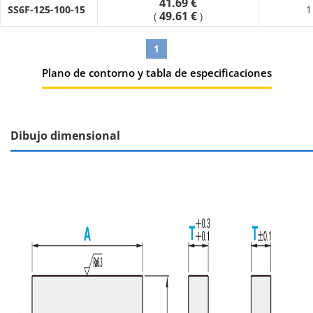
41.69 €
SS6F-125-100-15
1
49.61 €
(
)
1
Plano de contorno y tabla de especificaciones
Dibujo dimensional