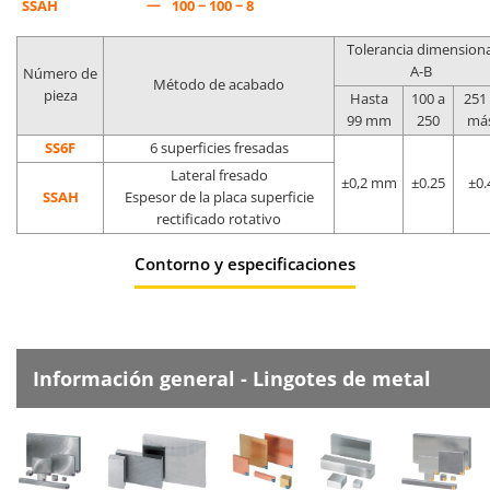
—
SSAH
100 − 100 − 8
Tolerancia dimensiona
A-B
Número de
Método de acabado
pieza
Hasta
100 a
251
99 mm
250
má
SS6F
6 superficies fresadas
Lateral fresado
±0,2 mm
±0.25
±0.
SSAH
Espesor de la placa superficie
rectificado rotativo
Contorno y especificaciones
Información general - Lingotes de metal