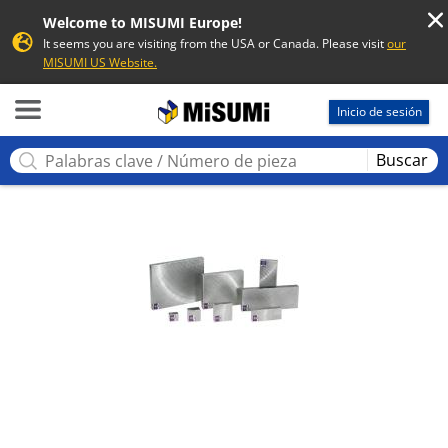
Welcome to MISUMI Europe!
It seems you are visiting from the USA or Canada. Please visit
our
MISUMI US Website.
MISUMI
Inicio de sesión
Buscar