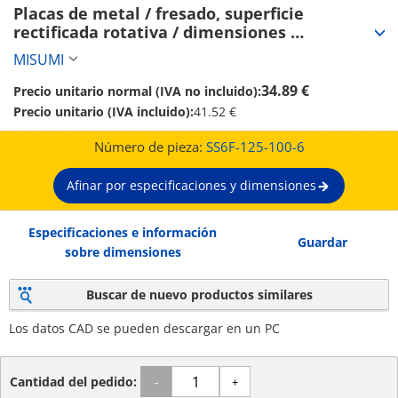
Placas de metal / fresado, superficie 
rectificada rotativa / dimensiones 
configurables / EN 1.0038 Equiv. (SS6F-125-100-
MISUMI
6)
34.89 €
Precio unitario normal (IVA no incluido):
Precio unitario (IVA incluido):
41.52 €
Número de pieza:
SS6F-125-100-6
Afinar por especificaciones y dimensiones
Especificaciones e información
Guardar
sobre dimensiones
Buscar de nuevo productos similares
Los datos CAD se pueden descargar en un PC
Cantidad del pedido:
-
+