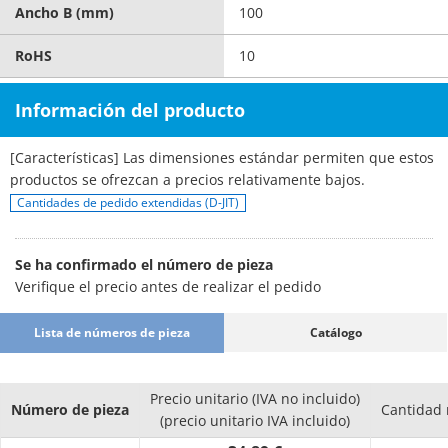
Ancho B (mm)
100
RoHS
10
Información del producto
[Características] Las dimensiones estándar permiten que estos
productos se ofrezcan a precios relativamente bajos.
Cantidades de pedido extendidas (D-JIT)
Se ha confirmado el número de pieza
Verifique el precio antes de realizar el pedido
Lista de números de pieza
Catálogo
Precio unitario (IVA no incluido)
Número de pieza
Cantidad
(precio unitario IVA incluido)