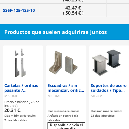
42.47 €
SS6F-125-125-10
50.54 €
(
)
Productos que suelen adquirirse juntos
Cartelas / orificio
Escuadras / sin
Soportes de acero
pasante /
mecanizar, orificio
soldados / Tipo
perpendicularidad
pasante, orificio
placa
MISUMI
MISUMI
MISUMI
estándar
de pasador
Precio estándar (IVA no
paralelo /
incluido):
20.31 €
fundición /
-
Días mínimos de envío:
Días mínimos de envío:
tratamiento
Días mínimos de envío:
Artículo en stock: 1 día
23 días laborables
seleccionable
7 días laborables
laborable
Disponible envío el
mismo día