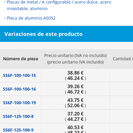
Placas de metal / A configurable / acero dulce, acero
inoxidable, aluminio
Placa de aluminio A5052
Variaciones de este producto
Precio unitario (IVA no incluido)
Número de pieza
Cantidad 
(precio unitario IVA incluido)
38.86 €
SS6F-100-100-15
46.24 €
(
)
39.26 €
SS6F-100-100-16
46.72 €
(
)
43.75 €
SS6F-100-100-19
52.06 €
(
)
37.20 €
SS6F-125-100-8
44.27 €
(
)
40.53 €
SS6F-125-100-9
48.23 €
(
)