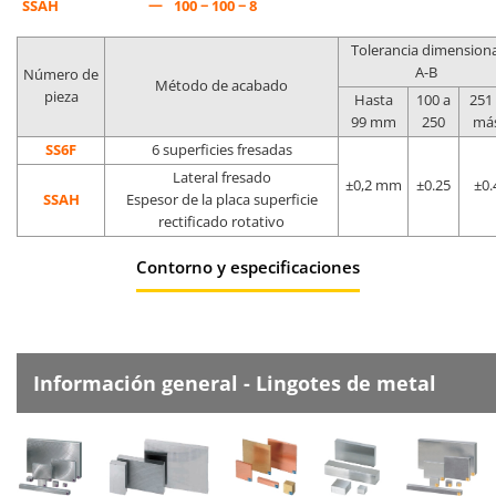
—
SSAH
100 − 100 − 8
Tolerancia dimensiona
A-B
Número de
Método de acabado
pieza
Hasta
100 a
251
99 mm
250
má
SS6F
6 superficies fresadas
Lateral fresado
±0,2 mm
±0.25
±0.
SSAH
Espesor de la placa superficie
rectificado rotativo
Contorno y especificaciones
Información general - Lingotes de metal