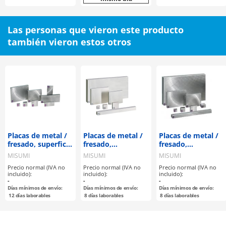
Las personas que vieron este producto
también vieron estos otros
Placas de metal /
Placas de metal /
Placas de metal /
fresado, superficie
fresado,
fresado,
rectificada
rectificado
rectificado
MISUMI
MISUMI
MISUMI
rotativa / A
rotativo,
rotativo,
Precio normal (IVA no
Precio normal (IVA no
Precio normal (IVA no
configurable / EN
superficie
superficie
incluido):
incluido):
incluido):
1.0038 Equiv.
rectificada plana /
rectificada plana /
-
-
-
AxBxT
AxBxT
Días mínimos de envío:
Días mínimos de envío:
Días mínimos de envío:
configurable / EN
configurable / EN
12
días laborables
8
días laborables
8
días laborables
1.4305 Equiv.
1.0038 Equiv.