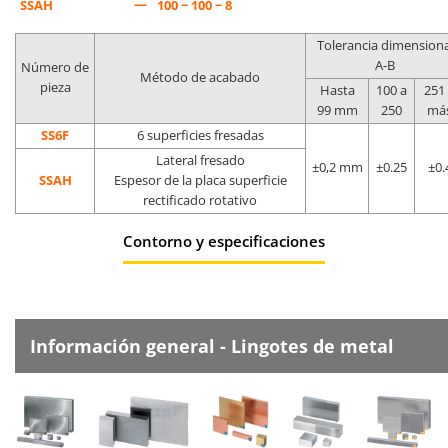
—
SSAH
100 − 100 − 8
Tolerancia dimensiona
A-B
Número de
Método de acabado
pieza
Hasta
100 a
251
99 mm
250
má
SS6F
6 superficies fresadas
Lateral fresado
±0,2 mm
±0.25
±0.
SSAH
Espesor de la placa superficie
rectificado rotativo
Contorno y especificaciones
Información general - Lingotes de metal