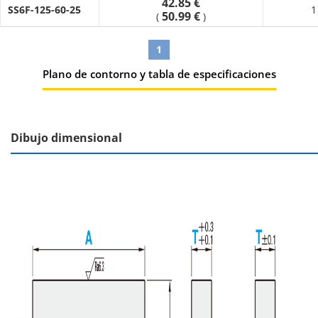
42.85 €
SS6F-125-60-25
1
50.99 €
(
)
1
Plano de contorno y tabla de especificaciones
Dibujo dimensional