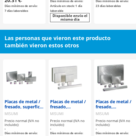
20.31 €
-
Días mínimos de envío:
Días mínimos de envío:
tratamiento
Días mínimos de envío:
Artículo en stock: 1 día
23 días laborables
seleccionable
7 días laborables
laborable
Disponible envío el
mismo día
Las personas que vieron este producto
también vieron estos otros
Placas de metal /
Placas de metal /
Placas de metal /
fresado, superficie
fresado,
fresado,
rectificada
rectificado
rectificado
MISUMI
MISUMI
MISUMI
rotativa / A
rotativo,
rotativo,
Precio normal (IVA no
Precio normal (IVA no
Precio normal (IVA no
configurable / EN
superficie
superficie
incluido):
incluido):
incluido):
1.0038 Equiv.
rectificada plana /
rectificada plana /
-
-
-
AxBxT
AxBxT
Días mínimos de envío:
Días mínimos de envío:
Días mínimos de envío: