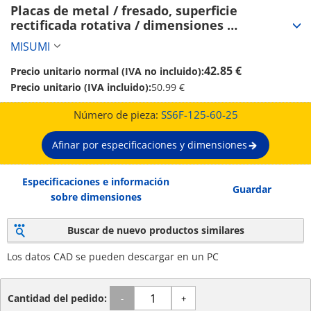
Placas de metal / fresado, superficie 
rectificada rotativa / dimensiones 
configurables / EN 1.0038 Equiv. (SS6F-125-60-
MISUMI
25)
42.85 €
Precio unitario normal (IVA no incluido):
Precio unitario (IVA incluido):
50.99 €
Número de pieza:
SS6F-125-60-25
Afinar por especificaciones y dimensiones
Especificaciones e información
Guardar
sobre dimensiones
Buscar de nuevo productos similares
Los datos CAD se pueden descargar en un PC
Cantidad del pedido:
-
+