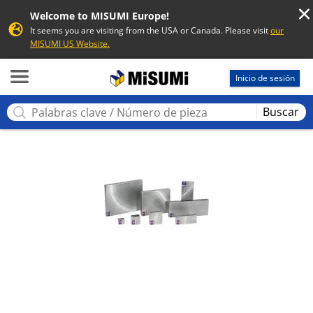
Welcome to MISUMI Europe!
It seems you are visiting from the USA or Canada. Please visit
our
MISUMI US Website.
MISUMI
Inicio de sesión
Buscar