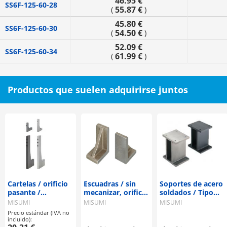
46.95 €
SS6F-125-60-28
55.87 €
(
)
45.80 €
SS6F-125-60-30
54.50 €
(
)
52.09 €
SS6F-125-60-34
61.99 €
(
)
Productos que suelen adquirirse juntos
Cartelas / orificio
Escuadras / sin
Soportes de acero
pasante /
mecanizar, orificio
soldados / Tipo
perpendicularidad
pasante, orificio
placa
MISUMI
MISUMI
MISUMI
estándar
de pasador
Precio estándar (IVA no
paralelo /
incluido):
fundición /