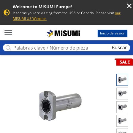
Welcome to MISUMI Europe!
It seems you are visiting from the USA or Canada. Please visit
our
MISUMI US Website.
MISUMI
Inicio de sesión
Buscar