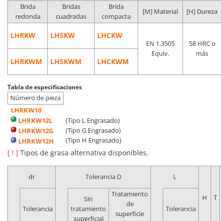
Brida
Bridas
Brida
[M] Material
[H] Dureza
redonda
cuadradas
compacta
LHRKW
LHSKW
LHCKW
EN 1.3505
58 HRC o
Equiv.
más
LHRKWM
LHSKWM
LHCKWM
Tabla de especificaciones
Número de pieza
LHRKW10
LHRKW12L
(Tipo L Engrasado)
(Tipo G Engrasado)
LHRKW12G
(Tipo H Engrasado)
LHRKW12H
[ ! ]
Tipos de grasa alternativa disponibles.
dr
Tolerancia D
L
Tratamiento
H
T
Sin
de
Tolerancia
tratamiento
Tolerancia
superficie
superficial