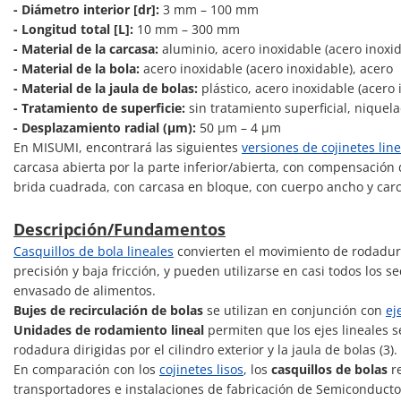
- Diámetro interior [dr]:
3 mm – 100 mm
- Longitud total [L]:
10 mm – 300 mm
- Material de la carcasa:
aluminio, acero inoxidable (acero inoxid
- Material de la bola:
acero inoxidable (acero inoxidable), acero
- Material de la jaula de bolas:
plástico, acero inoxidable (acero 
- Tratamiento de superficie:
sin tratamiento superficial, niquel
- Desplazamiento radial (μm):
50 μm – 4 μm
En MISUMI, encontrará las siguientes
versiones de cojinetes lin
carcasa abierta por la parte inferior/abierta, con compensación
brida cuadrada, con carcasa en bloque, con cuerpo ancho y carca
Descripción/Fundamentos
Casquillos de bola lineales
convierten el movimiento de rodadura
precisión y baja fricción, y pueden utilizarse en casi todos los 
envasado de alimentos.
Bujes de recirculación de bolas
se utilizan en conjunción con
ej
Unidades de rodamiento lineal
permiten que los ejes lineales 
rodadura dirigidas por el cilindro exterior y la jaula de bolas (3).
En comparación con los
cojinetes lisos
, los
casquillos de bolas
re
transportadores e instalaciones de fabricación de Semiconducto