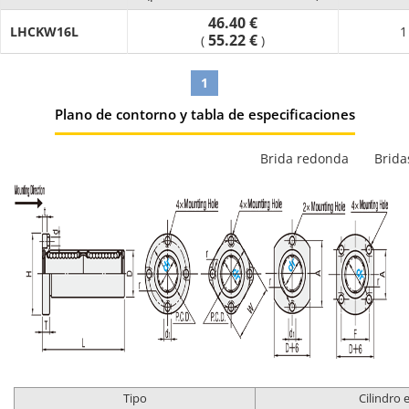
46.40 €
LHCKW16L
1
55.22 €
(
)
1
Plano de contorno y tabla de especificaciones
Brida redonda
Brida
Tipo
Cilindro 