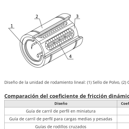
Diseño de la unidad de rodamiento lineal: (1) Sello de Polvo, (2) 
Comparación del coeficiente de fricción dinámi
Diseño
Coef
Guía de carril de perfil en miniatura
Guía de carril de perfil para cargas medias y pesadas
Guías de rodillos cruzados