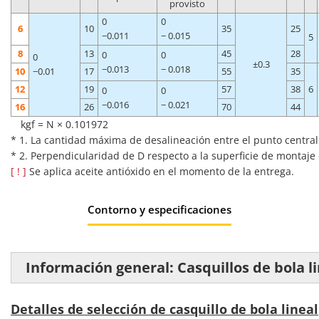
provisto
0
0
6
10
35
25
−0.011
− 0.015
5
8
13
45
28
0
0
0
±0.3
−0.013
− 0.018
10
−0.01
17
55
35
12
19
57
38
6
0
0
−0.016
− 0.021
16
26
70
44
kgf = N × 0.101972
* 1. La cantidad máxima de desalineación entre el punto central 
* 2. Perpendicularidad de D respecto a la superficie de montaje 
[ ! ]
Se aplica aceite antióxido en el momento de la entrega.
Contorno y especificaciones
Información general: Casquillos de bola l
Detalles de selección de casquillo de bola lineal