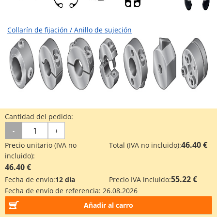
Collarín de fijación / Anillo de sujeción
Accesorios para rodamiento lineal de bolas
Cantidad del pedido:
-
+
46.40 €
Precio unitario (IVA no
Total (IVA no incluido):
incluido):
46.40 €
55.22 €
Fecha de envío:
12 día
Precio IVA incluido:
Fecha de envío de referencia:
26.08.2026
Soporte de eje
Añadir al carro