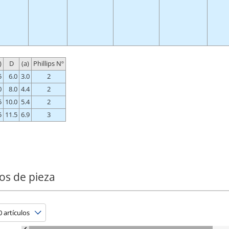
)
D
(a)
Phillips Nº
5
6.0
3.0
2
0
8.0
4.4
2
5
10.0
5.4
2
5
11.5
6.9
3
os de pieza