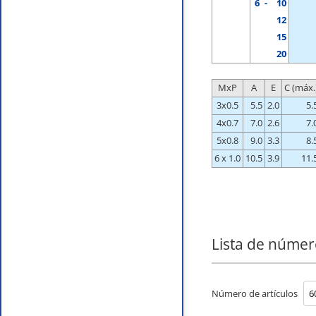
6
-
10
12
15
20
MxP
A
E
C (máx.
3x0.5
5.5
2.0
5.
4x0.7
7.0
2.6
7.
5x0.8
9.0
3.3
8.
6 x 1.0
10.5
3.9
11.
Lista de númer
Número de artículos