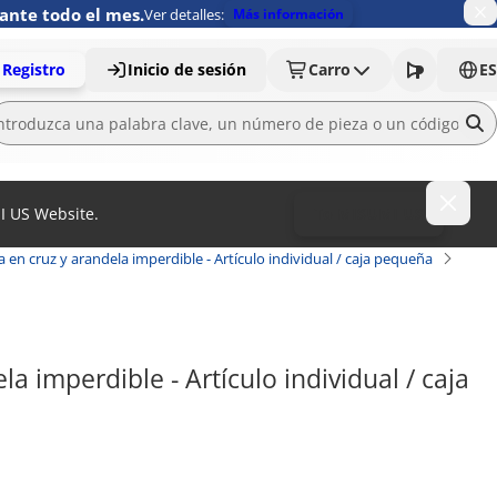
ante todo el mes.
Ver detalles:
Más información
Registro
Inicio de sesión
Carro
ES
MI US Website.
To MISUMI US
en cruz y arandela imperdible - Artículo individual / caja pequeña
 imperdible - Artículo individual / caja 