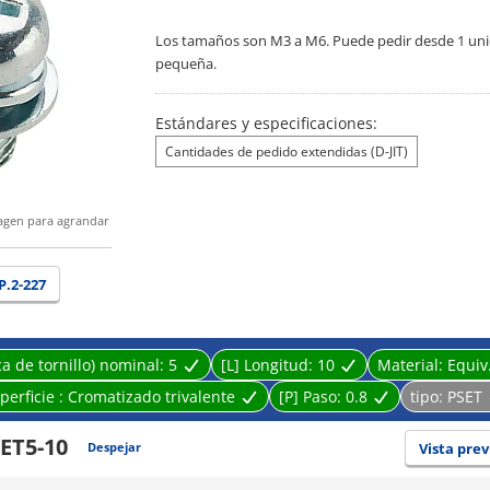
Los tamaños son M3 a M6. Puede pedir desde 1 unid
pequeña.
Estándares y especificaciones:
Cantidades de pedido extendidas (D-JIT)
magen para agrandar
P.2-227
a de tornillo) nominal:
5
[L] Longitud:
10
Material:
Equiv
perficie :
Cromatizado trivalente
[P] Paso:
0.8
tipo:
PSET
ET5-10
Despejar
Vista prev