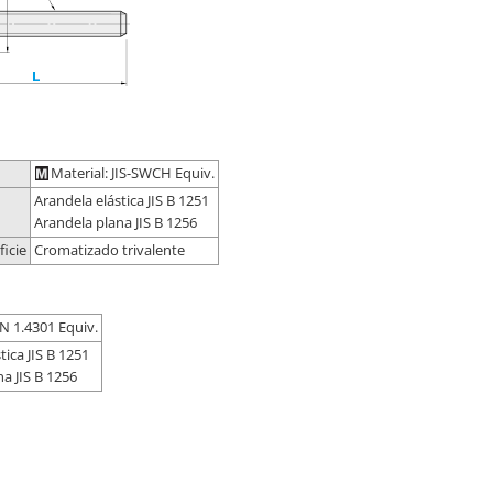
Material: JIS-SWCH Equiv.
Arandela elástica JIS B 1251
Arandela plana JIS B 1256
icie
Cromatizado trivalente
EN 1.4301 Equiv.
tica JIS B 1251
a JIS B 1256