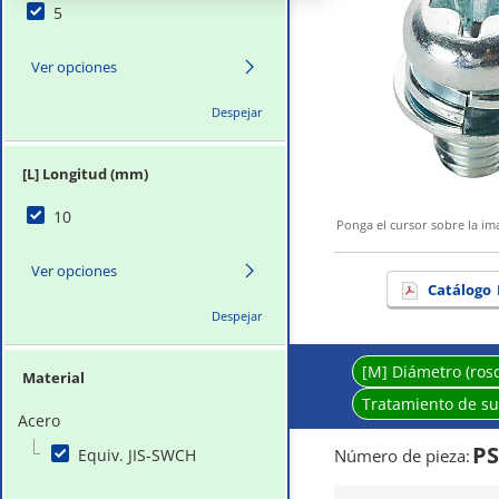
5
Ver opciones
Despejar
[L] Longitud (mm)
10
Ponga el cursor sobre la i
Ver opciones
Catálogo
Despejar
[M] Diámetro (rosc
Material
Tratamiento de su
Acero
PS
Equiv. JIS-SWCH
Número de pieza
: