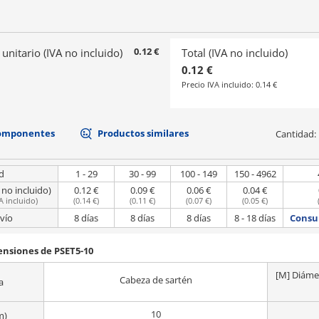
0.12 €
 unitario (IVA no incluido)
Total (IVA no incluido)
0.12 €
Precio IVA incluido:
0.14 €
componentes
Productos similares
Cantidad:
d
1 - 29
30 - 99
100 - 149
150 - 4962
 no incluido)
0.12 €
0.09 €
0.06 €
0.04 €
A incluido
)
(
0.14 €
)
(
0.11 €
)
(
0.07 €
)
(
0.05 €
)
vío
8 días
8 días
8 días
8 - 18 días
Consul
ensiones de PSET5-10
[M] Diámet
Cabeza de sartén
a
10
m)