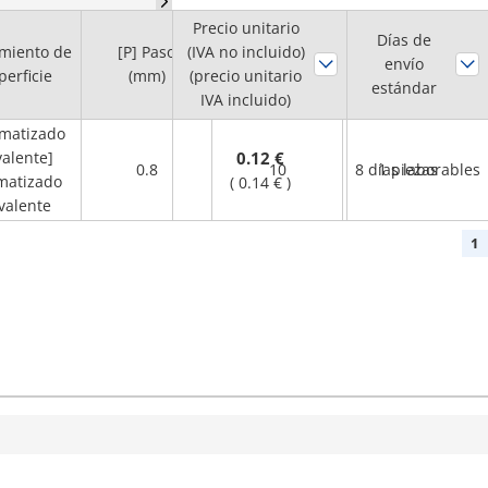
Precio unitario
Cantidad
Días de
miento de
[P] Paso
(IVA no incluido)
RoHS
?
mínima de
envío
perficie
(mm)
(precio unitario
estándar
pedido
IVA incluido)
matizado
valente]
0.12 €
0.8
10
8 días laborables
1 piezas
matizado
(
0.14 €
)
ivalente
1