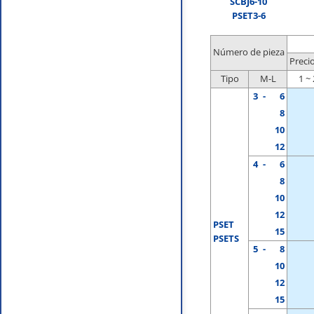
SCBJ6-10
PSET3-6
Número de pieza
Precio
Tipo
M-L
1 ~
3
-
6
8
10
12
4
-
6
8
10
12
PSET
15
PSETS
5
-
8
10
12
15