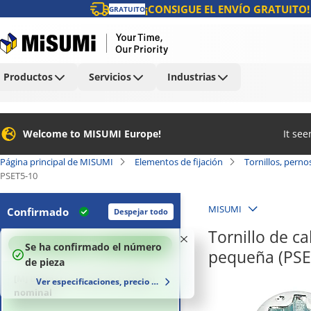
¡CONSIGUE EL ENVÍO GRATUITO!
GRATUITO
Productos
Servicios
Industrias
Welcome to MISUMI Europe!
It se
Página principal de MISUMI
Elementos de fijación
Tornillos, perno
PSET5-10
MISUMI
Confirmado
Despejar todo
Tornillo de ca
100
%
Se ha confirmado el número
pequeña (PSE
de pieza
[M] Diámetro (rosca de tornillo)
Ver especificaciones, precio y plazo de entrega
nominal