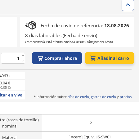
Fecha de envío de referencia:
18.08.2026
8 días laborables (Fecha de envío)
La mercancía está siendo enviada desde Fráncfort del Meno
Comprar ahora
Añadir al carro
4963+
0.04 €
(
0.05 €
)
tar en vivo
* Información sobre
días de envío, gastos de envío
y
precios
ro (rosca de tornillo)
5
nominal
[ Acero] Equiv. JIS-SWCH
Material