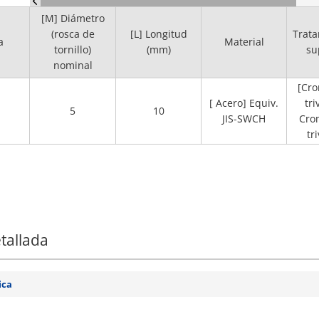
[M] Diámetro
(rosca de
[L] Longitud
Trata
a
Material
tornillo)
(mm)
su
nominal
[Cro
[ Acero] Equiv.
tri
5
10
JIS-SWCH
Cro
tr
tallada
ica