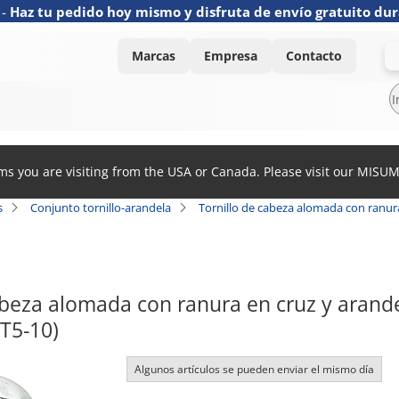
-
Haz tu pedido hoy mismo y disfruta de envío gratuito dur
Marcas
Empresa
Contacto
ems you are visiting from the USA or Canada. Please visit our MISU
s
Conjunto tornillo-arandela
Tornillo de cabeza alomada con ranura 
beza alomada con ranura en cruz y arandela
T5-10)
Algunos artículos se pueden enviar el mismo día