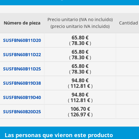
Precio unitario (IVA no incluido)
Número de pieza
Cantidad
(precio unitario IVA incluido)
65.80 €
SUSFBN60B11D20
78.30 €
(
)
65.80 €
SUSFBN60B11D22
78.30 €
(
)
65.80 €
SUSFBN60B11D25
78.30 €
(
)
94.80 €
SUSFBN60B19D38
112.81 €
(
)
94.80 €
SUSFBN60B19D40
112.81 €
(
)
106.70 €
SUSFBN60B20D25
126.97 €
(
)
Las personas que vieron este producto