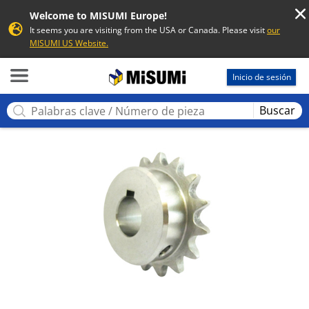
Welcome to MISUMI Europe!
It seems you are visiting from the USA or Canada. Please visit
our
MISUMI US Website.
MISUMI
Inicio de sesión
Buscar