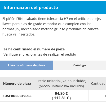
Información del producto
El piñón FBN acabado tiene tolerancia H7 en el orificio del eje,
llaves paralelas de grado estándar que cumplen con las
normas JIS, mecanizado métrico grueso y tornillos de cabeza
hueca ya insertados.
Se ha confirmado el número de pieza
Verifique el precio antes de realizar el pedido
Lista de números de pieza
Catálogo
Precio unitario (IVA no incluido)
Número de pieza
Cantidad
(precio unitario IVA incluido)
94.80 €
SUSFBN60B19D35
112.81 €
(
)