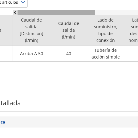
Caudal de
Lado de
La
Caudal de
salida
suministro,
sum
a
salida
[Distinción]
tipo de
des
(l/min)
(l/min)
conexión
nomi
r
Tubería de
Arriba A 50
40
t
acción simple
tallada
ica