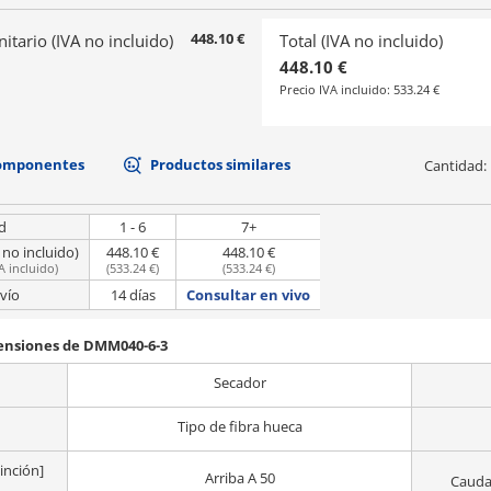
448.10 €
nitario (IVA no incluido)
Total (IVA no incluido)
448.10 €
Precio IVA incluido:
533.24 €
componentes
Productos similares
Cantidad:
d
1 - 6
7+
 no incluido)
448.10 €
448.10 €
A incluido
)
(
533.24 €
)
(
533.24 €
)
vío
14 días
Consultar en vivo
mensiones de DMM040-6-3
Secador
Tipo de fibra hueca
inción]
Arriba A 50
Caudal