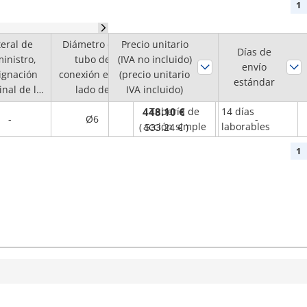
1
teral de
Diámetro del
Precio unitario
Lateral de
Salida, rosca
Días de
inistro,
tubo de
(IVA no incluido)
salida, Tipos
de fontanería
envío
ignación
conexión en el
(precio unitario
de conexión
estándar
nominal
nal de la
lado de
IVA incluido)
osca de
suministro
448.10 €
Tubería de
14 días
-
Ø6
-
ubería
acción simple
laborables
(
533.24 €
)
1