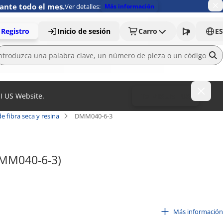
ante todo el mes.
Ver detalles:
Más información
Registro
Inicio de sesión
Carro
ES
MI US Website.
To MISUMI US
 fibra seca y resina
DMM040-6-3
DMM040-6-3)
 tubería del secador de aire de membrana de fibra hueca tipo sin necesidad de
Más información