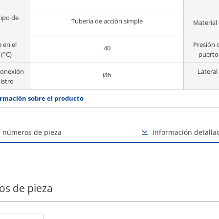
tipo de
Tubería de acción simple
Material 
 en el
Presión d
40
(°C)
puerto
conexión
Lateral
Ø6
istro
rmación sobre el producto
e números de pieza
Información detalla
os de pieza