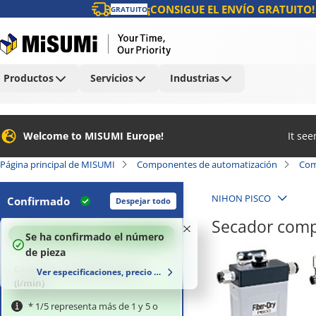
¡CONSIGUE EL ENVÍO GRATUITO!
GRATUITO
Productos
Servicios
Industrias
Welcome to MISUMI Europe!
It se
Página principal de MISUMI
Componentes de automatización
Com
NIHON PISCO
Confirmado
Despejar todo
Secador compa
100
%
Se ha confirmado el número
de pieza
Caudal de salida [Distinción]
Ver especificaciones, precio y plazo de entrega
(l/min)
* 1/5 representa más de 1 y 5 o