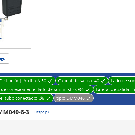
· Las gotas de agua eliminadas del aire seco refrig
· Incorpora un ajuste de conexión rápida que permit
ogo
Distinción]:
Arriba A 50
Caudal de salida:
40
Lado de sum
 de conexión en el lado de suministro:
Ø6
Lateral de salida, 
del tubo conectado:
Ø6
tipo:
DMM040
M040-6-3
Despejar