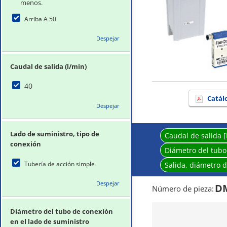
menos.
Arriba A 50
Despejar
Caudal de salida (l/min)
40
Catál
Despejar
Lado de suministro, tipo de
Caudal de salida [
conexión
Diámetro del tubo
Tubería de acción simple
Salida, diámetro 
Despejar
DM
Número de pieza
:
Diámetro del tubo de conexión
en el lado de suministro