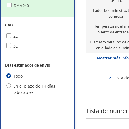
(l/min)
DMM040
Lado de suministro, 
conexión
CAD
Temperatura del aire
puerto de entrada 
2D
Diámetro del tubo de 
3D
en el lado de sumin
Mostrar más info
Días estimados de envío
Todo
Lista d
En el plazo de 14 días
laborables
Lista de númer