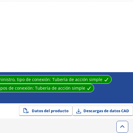
erado se descargan en forma de vapor de agua.
e regular el flujo de aire purgado que no puede ser drenado.
inistro, tipo de conexión:
Tubería de acción simple
Tipos de conexión:
Tubería de acción simple
Datos del producto
Descargas de datos CAD