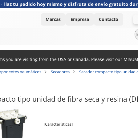
-
Haz tu pedido hoy mismo y disfruta de envío gratuito dur
Marcas
Empresa
Contacto
ems you are visiting from the USA or Canada. Please visit our MISU
ponentes neumáticos
Secadores
Secador compacto tipo unidad de
cto tipo unidad de fibra seca y resina (
[Características]
· Se conecta detectando el filtro en el centro de la
alimentación eléctrica.