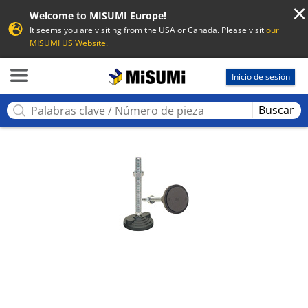
Welcome to MISUMI Europe!
It seems you are visiting from the USA or Canada. Please visit
our
MISUMI US Website.
MISUMI
Inicio de sesión
Buscar