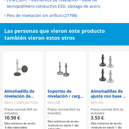
tecnopolímero conductivo ESD, vástago de acero
Pies de nivelación sin orificio (27798)
Las personas que vieron este producto
también vieron estos otros
Almohadilla de
Soportes de
Almohadillas de
nivelación de
nivelación / carga
ajuste con base de
plástico técnico
pesada
goma
IMAO CORPORATION
MISUMI
MISUMI
(LVA80, LVAR80)
Precio normal (IVA no
Precio normal (IVA no
Precio normal (IVA no
incluido):
incluido):
incluido):
10.50 €
-
3.53 €
-
-
Días mínimos de envío:
Días mínimos de envío:
Días mínimos de envío:
Artículo en stock: 1 día
8
días laborables
Artículo en stock: 1 día
laborable