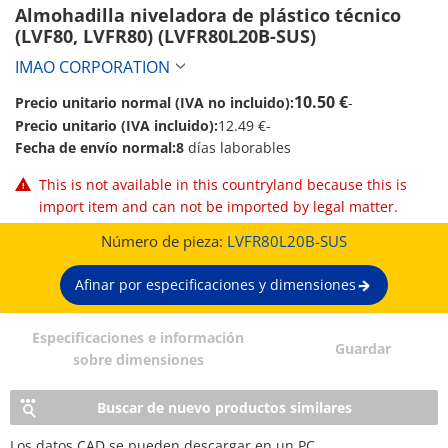
Almohadilla niveladora de plástico técnico 
(LVF80, LVFR80) (LVFR80L20B-SUS)
IMAO CORPORATION
10.50 €
Precio unitario normal (IVA no incluido):
-
Precio unitario (IVA incluido):
12.49 €
-
Fecha de envío normal:
8
días laborables
This is not available in this countryland because this is
import item and can not be imported by legal matter.
Número de pieza:
LVFR80L20B-SUS
Afinar por especificaciones y dimensiones
Especificaciones e información
Guardar
sobre dimensiones
Buscar de nuevo productos similares
Los datos CAD se pueden descargar en un PC