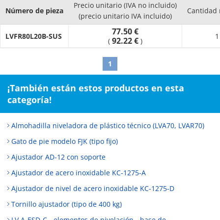
Precio unitario (IVA no incluido)
Número de pieza
Cantidad
(precio unitario IVA incluido)
77.50 €
LVFR80L20B-SUS
1
92.22 €
(
)
1
¡También están estos productos en esta
categoría!
Almohadilla niveladora de plástico técnico (LVA70, LVAR70)
Gato de pie modelo FJK (tipo fijo)
Ajustador AD-12 con soporte
Ajustador de acero inoxidable KC-1275-A
Ajustador de nivel de acero inoxidable KC-1275-D
Tornillo ajustador (tipo de 400 kg)
LV.A-ESD-C - elementos de nivelación - base de