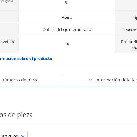
el eje d
31
Acero
Ti
Orificio del eje mecanizado
Tratami
haveta b
Profundi
10
ch
rmación sobre el producto
e números de pieza
Información detalla
os de pieza