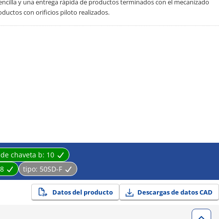
 sencilla y una entrega rápida de productos terminados con el mecanizado
ductos con orificios piloto realizados.
 de chaveta b:
10
8
tipo:
50SD-F
Datos del producto
Descargas de datos CAD