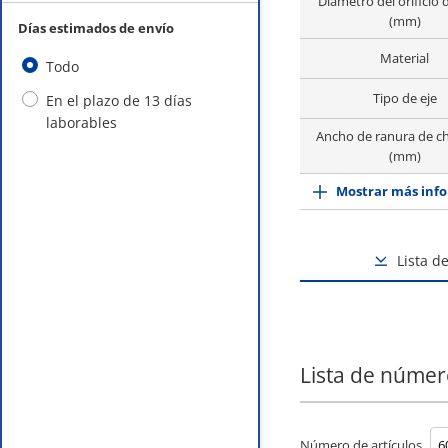
Diámetro del orificio d
(mm)
Días estimados de envío
Material
Todo
Tipo de eje
En el plazo de 13 días
laborables
Ancho de ranura de c
(mm)
Mostrar más info
Lista d
Lista de númer
Número de artículos