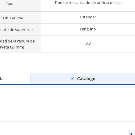
Tipo de mecanizado de orificio del eje
Tipo
Estándar
po de cadena
Ninguno
ento de superficie
dad de la ranura de
3.3
aveta t2 (mm)
da
Catálogo
1