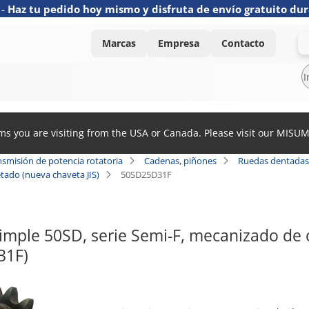
-
Haz tu pedido hoy mismo y disfruta de envío gratuito dur
Marcas
Empresa
Contacto
ems you are visiting from the USA or Canada. Please visit our MISU
nsmisión de potencia rotatoria
Cadenas, piñones
Ruedas dentadas
etado (nueva chaveta JIS)
50SD25D31F
imple 50SD, serie Semi-F, mecanizado de o
31F)