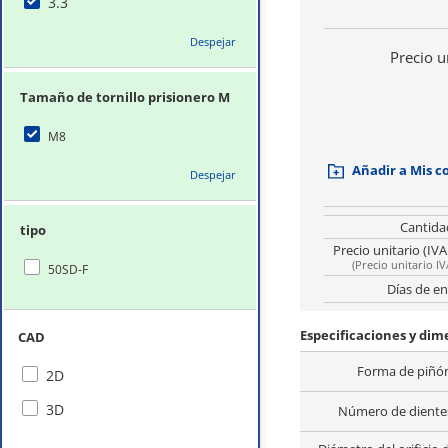
3.3
Despejar
Precio u
Tamaño de tornillo prisionero M
M8
Añadir a Mis 
Despejar
Cantida
tipo
Precio unitario (IVA
(
Precio unitario IV
50SD-F
Días de en
Especificaciones y di
CAD
Forma de piñó
2D
3D
Número de dientes