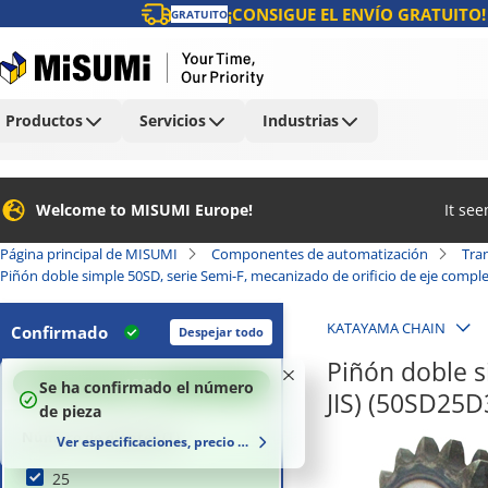
¡CONSIGUE EL ENVÍO GRATUITO!
GRATUITO
Productos
Servicios
Industrias
Welcome to MISUMI Europe!
It se
Página principal de MISUMI
Componentes de automatización
Tra
Piñón doble simple 50SD, serie Semi-F, mecanizado de orificio de eje compl
KATAYAMA CHAIN
Confirmado
Despejar todo
Piñón doble s
100
%
Se ha confirmado el número
JIS) (50SD25D
de pieza
Número de dientes (T)
Ver especificaciones, precio y plazo de entrega
25