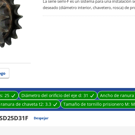
La serie semi-F es un sistema para una instalación
deseado (diámetro interior, chavetero, rosca) de pro
ogo
s:
25
Diámetro del orificio del eje d:
31
Ancho de ranura
 ranura de chaveta t2:
3.3
Tamaño de tornillo prisionero M:
M
SD25D31F
Despejar