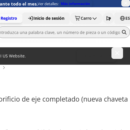
ante todo el mes.
Ver detalles:
Más información
Registro
Inicio de sesión
Carro
ES
MI US Website.
To MISUMI US
rificio de eje completado (nueva chaveta 