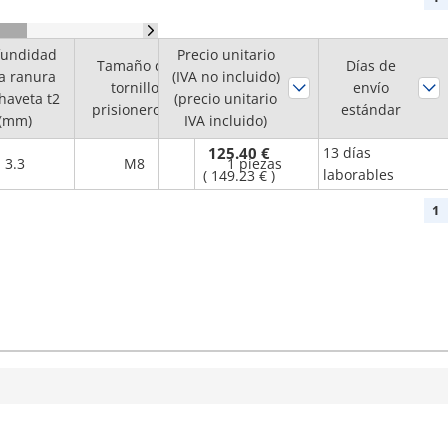
fundidad
Precio unitario
Tamaño de
Cantidad
Días de
la ranura
(IVA no incluido)
tornillo
mínima de
envío
haveta t2
(precio unitario
prisionero M
pedido
estándar
(mm)
IVA incluido)
125.40 €
13 días
3.3
M8
1 piezas
laborables
(
149.23 €
)
1