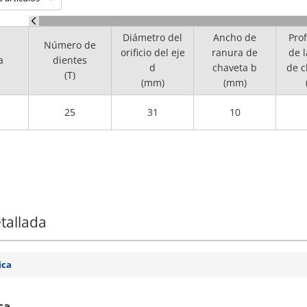
Diámetro del
Ancho de
Pro
Número de
orificio del eje
ranura de
de 
a
dientes
d
chaveta b
de c
(T)
(mm)
(mm)
25
31
10
tallada
ica
ca