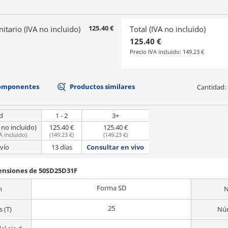
125.40 €
nitario (IVA no incluido)
Total (IVA no incluido)
125.40 €
Precio IVA incluido:
149.23 €
componentes
Productos similares
Cantidad:
d
1 - 2
3+
 no incluido)
125.40 €
125.40 €
A incluido
)
(
149.23 €
)
(
149.23 €
)
vío
13 días
Consultar en vivo
mensiones de 50SD25D31F
Forma SD
n
N
25
 (T)
Núm